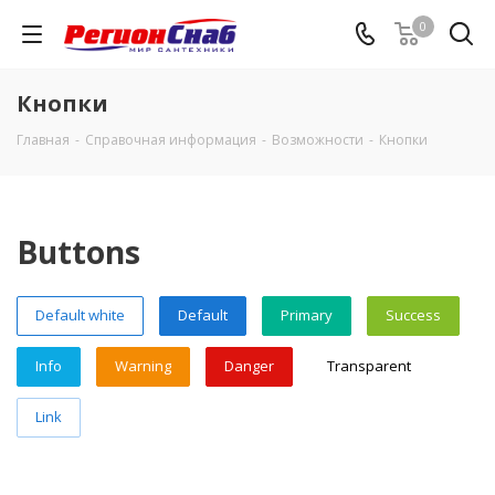
0
Кнопки
Главная
-
Справочная информация
-
Возможности
-
Кнопки
Buttons
Default white
Default
Primary
Success
Info
Warning
Danger
Transparent
Link