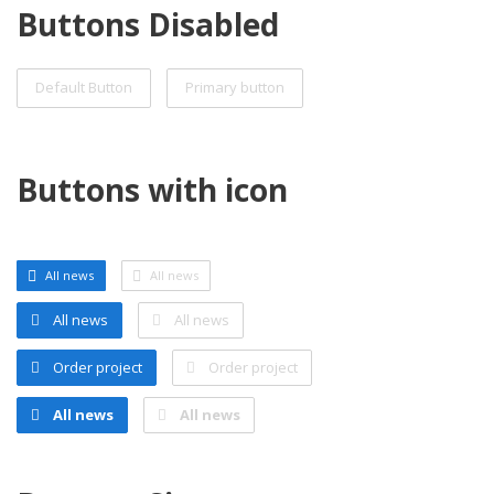
Buttons Disabled
Default Button
Primary button
Buttons with icon
All news
All news
All news
All news
Order project
Order project
All news
All news