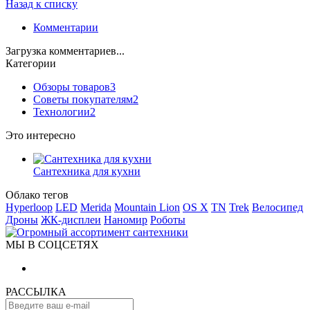
Назад к списку
Комментарии
Загрузка комментариев...
Категории
Обзоры товаров
3
Советы покупателям
2
Технологии
2
Это интересно
Сантехника для кухни
Облако тегов
Hyperloop
LED
Merida
Mountain Lion
OS X
TN
Trek
Велосипед
Дроны
ЖК-дисплеи
Наномир
Роботы
МЫ В СОЦСЕТЯХ
РАССЫЛКА