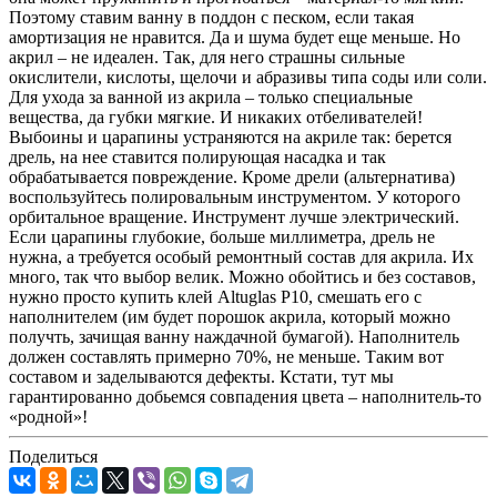
Поэтому ставим ванну в поддон с песком, если такая
амортизация не нравится. Да и шума будет еще меньше. Но
акрил – не идеален. Так, для него страшны сильные
окислители, кислоты, щелочи и абразивы типа соды или соли.
Для ухода за ванной из акрила – только специальные
вещества, да губки мягкие. И никаких отбеливателей!
Выбоины и царапины устраняются на акриле так: берется
дрель, на нее ставится полирующая насадка и так
обрабатывается повреждение. Кроме дрели (альтернатива)
воспользуйтесь полировальным инструментом. У которого
орбитальное вращение. Инструмент лучше электрический.
Если царапины глубокие, больше миллиметра, дрель не
нужна, а требуется особый ремонтный состав для акрила. Их
много, так что выбор велик. Можно обойтись и без составов,
нужно просто купить клей Altuglas P10, смешать его с
наполнителем (им будет порошок акрила, который можно
получть, зачищая ванну наждачной бумагой). Наполнитель
должен составлять примерно 70%, не меньше. Таким вот
составом и заделываются дефекты. Кстати, тут мы
гарантированно добьемся совпадения цвета – наполнитель-то
«родной»!
Поделиться