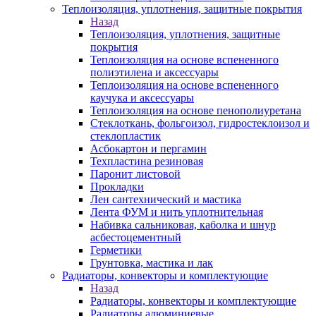
Теплоизоляция, уплотнения, защитные покрытия
Назад
Теплоизоляция, уплотнения, защитные
покрытия
Теплоизоляция на основе вспененного
полиэтилена и аксессуары
Теплоизоляция на основе вспененного
каучука и аксессуары
Теплоизоляция на основе пенополиуретана
Стеклоткань, фольгоизол, гидростеклоизол и
стеклопластик
Асбокартон и пергамин
Техпластина резиновая
Паронит листовой
Прокладки
Лен сантехнический и мастика
Лента ФУМ и нить уплотнительная
Набивка сальниковая, каболка и шнур
асбестоцементный
Герметики
Грунтовка, мастика и лак
Радиаторы, конвекторы и комплектующие
Назад
Радиаторы, конвекторы и комплектующие
Радиаторы алюминиевые