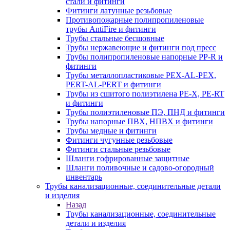
стали и фитинги
Фитинги латунные резьбовые
Противопожарные полипропиленовые
трубы AntiFire и фитинги
Трубы стальные бесшовные
Трубы нержавеющие и фитинги под пресс
Трубы полипропиленовые напорные PP-R и
фитинги
Трубы металлопластиковые PEX-AL-PEX,
PERT-AL-PERT и фитинги
Трубы из сшитого полиэтилена PE-X, PE-RT
и фитинги
Трубы полиэтиленовые ПЭ, ПНД и фитинги
Трубы напорные ПВХ, НПВХ и фитинги
Трубы медные и фитинги
Фитинги чугунные резьбовые
Фитинги стальные резьбовые
Шланги гофрированные защитные
Шланги поливочные и садово-огородный
инвентарь
Трубы канализационные, соединительные детали
и изделия
Назад
Трубы канализационные, соединительные
детали и изделия