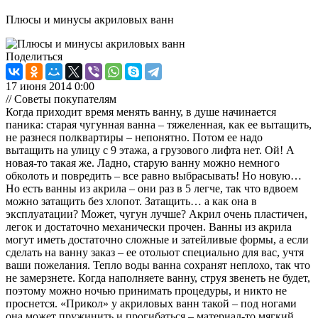
Плюсы и минусы акриловых ванн
Поделиться
17 июня 2014 0:00
// Советы покупателям
Когда приходит время менять ванну, в душе начинается
паника: старая чугунная ванна – тяжеленная, как ее вытащить,
не разнеся полквартиры – непонятно. Потом ее надо
вытащить на улицу с 9 этажа, а грузового лифта нет. Ой! А
новая-то такая же. Ладно, старую ванну можно немного
обколоть и повредить – все равно выбрасывать! Но новую…
Но есть ванны из акрила – они раз в 5 легче, так что вдвоем
можно затащить без хлопот. Затащить… а как она в
эксплуатации? Может, чугун лучше? Акрил очень пластичен,
легок и достаточно механически прочен. Ванны из акрила
могут иметь достаточно сложные и затейливые формы, а если
сделать на ванну заказ – ее отольют специально для вас, учтя
ваши пожелания. Тепло воды ванна сохранят неплохо, так что
не замерзнете. Когда наполняете ванну, струя звенеть не будет,
поэтому можно ночью принимать процедуры, и никто не
проснется. «Прикол» у акриловых ванн такой – под ногами
она может пружинить и прогибаться – материал-то мягкий.