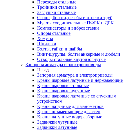
Переходы стальные
Тройники стальные
Заглушки стальные
Сгоны, бочата, резьбы и отрезки труб
Муфты соединительные ПФРК и ДРК
Компенсаторы и вибровставки
Опоры стальные
Хомуты
Шпильки
Болты, гайки и шайбы
Винт-шурупы, болты анкерные и дюбели
Отводы стальные крутоизогнутые
Запорная арматура и электроприводы
Назад
Запорная арматура и электроприводы
Краны шаровые латунные и нержавеющие
Краны шаровые стальные
Краны шаровые чугунные
Краны шаровые латунные со спускным
устройством
Краны латунные для манометров
Краны незамерзающие для стен
Краны латунные водоразборные
Задвижки чугунные
Задвижки латунные