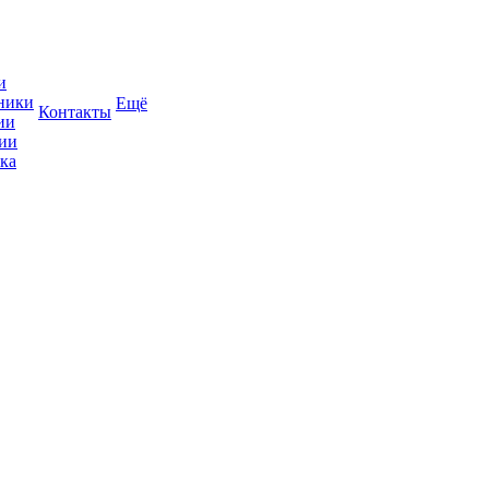
и
ники
Ещё
Контакты
ии
ии
ка