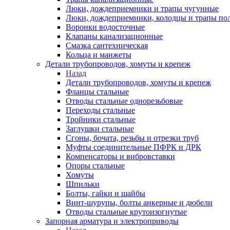
Люки, дождеприемники и трапы чугунные
Люки, дождеприемники, колодцы и трапы по
Воронки водосточные
Клапаны канализационные
Смазка сантехническая
Кольца и манжеты
Детали трубопроводов, хомуты и крепеж
Назад
Детали трубопроводов, хомуты и крепеж
Фланцы стальные
Отводы стальные однорезьбовые
Переходы стальные
Тройники стальные
Заглушки стальные
Сгоны, бочата, резьбы и отрезки труб
Муфты соединительные ПФРК и ДРК
Компенсаторы и вибровставки
Опоры стальные
Хомуты
Шпильки
Болты, гайки и шайбы
Винт-шурупы, болты анкерные и дюбели
Отводы стальные крутоизогнутые
Запорная арматура и электроприводы