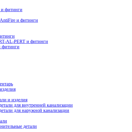
 и фитинги
ntiFire и фитинги
фитинги
RT-AL-PERT и фитинги
и фитинги
ентарь
изделия
али и изделия
етали для внутренней канализации
детали для наружной канализации
али
нительные детали