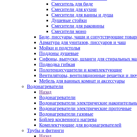
Смеситель для биде
Смесители для кухни
Смесители для ванны и душа
Душевые стойки
Смесители для раковины
Смесители моно
Биде, писсуары, чаши и сопутствующие това
Арматура для унитазов, писсуаров и чаш
Мойки и подстолья
Поддоны душевые
Сифоны, выпуски, шланги для стиральных м
Подводка гибкая
Полотенцесушители и комплектующие
Вентиляторы, вентиляционные решетки и лю
Мебель для ванных комнат и аксессуары
Водонагреватели
Назад
Водонагреватели
Водонагреватели электрические накопительн
Водонагреватели электрические проточные
Водонагреватели газовые
Бойлер косвенного нагрева
Комплектующие для водонагревателей
Трубы и фитинги
Назад