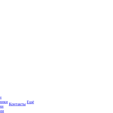
и
ники
Ещё
Контакты
ии
ии