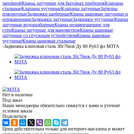
запорной
Краны латунные для бытовых приборов
Клапаны
стальные
Клапаны чугунные
Клапаны латунные
Затворы
поворотные
Задвижки шиберные
Краны шаровые латунные и
нержавеющие
Задвижки латунные
Задвижки чугунные
Краны
латунные водоразборные
Краны незамерзающие для
стен
Краны латунные для манометров
Краны шаровые
латунные со спускным устройством
Краны шаровые
чугунные
Краны шаровые стальные
-
Задвижка клиновая сталь 30с76нж Ду 80 Ру63 фл МЗТА
Нет в наличии
Под заказ
Наши менеджеры обязательно свяжутся с вами и уточнят
условия заказа
Поделиться
Цена действительна только для интернет-магазина и может