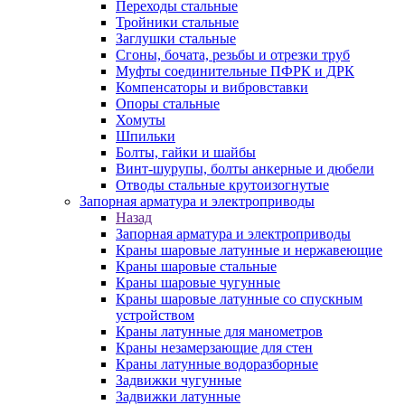
Переходы стальные
Тройники стальные
Заглушки стальные
Сгоны, бочата, резьбы и отрезки труб
Муфты соединительные ПФРК и ДРК
Компенсаторы и вибровставки
Опоры стальные
Хомуты
Шпильки
Болты, гайки и шайбы
Винт-шурупы, болты анкерные и дюбели
Отводы стальные крутоизогнутые
Запорная арматура и электроприводы
Назад
Запорная арматура и электроприводы
Краны шаровые латунные и нержавеющие
Краны шаровые стальные
Краны шаровые чугунные
Краны шаровые латунные со спускным
устройством
Краны латунные для манометров
Краны незамерзающие для стен
Краны латунные водоразборные
Задвижки чугунные
Задвижки латунные