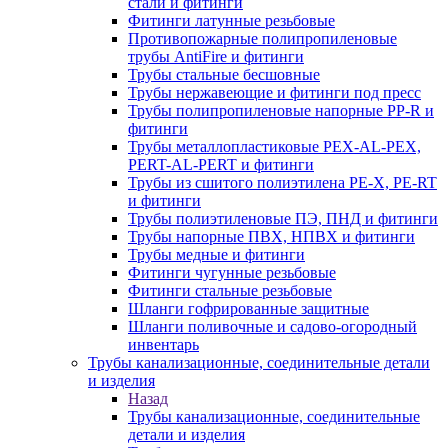
стали и фитинги
Фитинги латунные резьбовые
Противопожарные полипропиленовые
трубы AntiFire и фитинги
Трубы стальные бесшовные
Трубы нержавеющие и фитинги под пресс
Трубы полипропиленовые напорные PP-R и
фитинги
Трубы металлопластиковые PEX-AL-PEX,
PERT-AL-PERT и фитинги
Трубы из сшитого полиэтилена PE-X, PE-RT
и фитинги
Трубы полиэтиленовые ПЭ, ПНД и фитинги
Трубы напорные ПВХ, НПВХ и фитинги
Трубы медные и фитинги
Фитинги чугунные резьбовые
Фитинги стальные резьбовые
Шланги гофрированные защитные
Шланги поливочные и садово-огородный
инвентарь
Трубы канализационные, соединительные детали
и изделия
Назад
Трубы канализационные, соединительные
детали и изделия