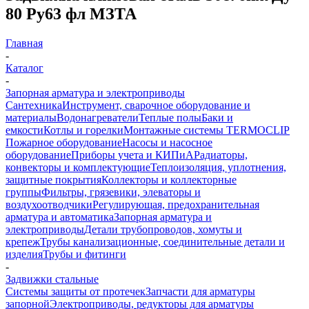
80 Ру63 фл МЗТА
Главная
-
Каталог
-
Запорная арматура и электроприводы
Сантехника
Инструмент, сварочное оборудование и
материалы
Водонагреватели
Теплые полы
Баки и
емкости
Котлы и горелки
Монтажные системы TERMOCLIP
Пожарное оборудование
Насосы и насосное
оборудование
Приборы учета и КИПиА
Радиаторы,
конвекторы и комплектующие
Теплоизоляция, уплотнения,
защитные покрытия
Коллекторы и коллекторные
группы
Фильтры, грязевики, элеваторы и
воздухоотводчики
Регулирующая, предохранительная
арматура и автоматика
Запорная арматура и
электроприводы
Детали трубопроводов, хомуты и
крепеж
Трубы канализационные, соединительные детали и
изделия
Трубы и фитинги
-
Задвижки стальные
Системы защиты от протечек
Запчасти для арматуры
запорной
Электроприводы, редукторы для арматуры