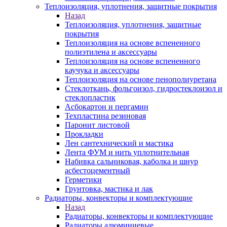
Теплоизоляция, уплотнения, защитные покрытия
Назад
Теплоизоляция, уплотнения, защитные
покрытия
Теплоизоляция на основе вспененного
полиэтилена и аксессуары
Теплоизоляция на основе вспененного
каучука и аксессуары
Теплоизоляция на основе пенополиуретана
Стеклоткань, фольгоизол, гидростеклоизол и
стеклопластик
Асбокартон и пергамин
Техпластина резиновая
Паронит листовой
Прокладки
Лен сантехнический и мастика
Лента ФУМ и нить уплотнительная
Набивка сальниковая, каболка и шнур
асбестоцементный
Герметики
Грунтовка, мастика и лак
Радиаторы, конвекторы и комплектующие
Назад
Радиаторы, конвекторы и комплектующие
Радиаторы алюминиевые