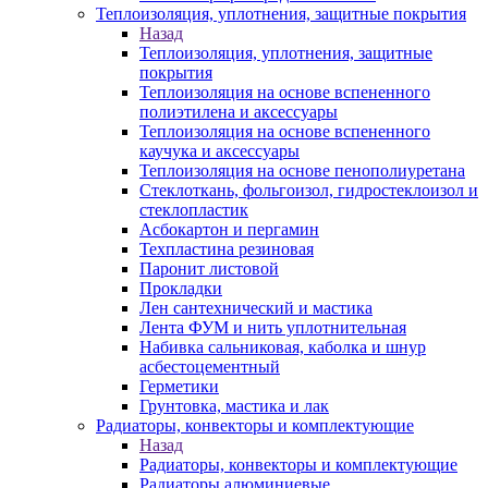
Теплоизоляция, уплотнения, защитные покрытия
Назад
Теплоизоляция, уплотнения, защитные
покрытия
Теплоизоляция на основе вспененного
полиэтилена и аксессуары
Теплоизоляция на основе вспененного
каучука и аксессуары
Теплоизоляция на основе пенополиуретана
Стеклоткань, фольгоизол, гидростеклоизол и
стеклопластик
Асбокартон и пергамин
Техпластина резиновая
Паронит листовой
Прокладки
Лен сантехнический и мастика
Лента ФУМ и нить уплотнительная
Набивка сальниковая, каболка и шнур
асбестоцементный
Герметики
Грунтовка, мастика и лак
Радиаторы, конвекторы и комплектующие
Назад
Радиаторы, конвекторы и комплектующие
Радиаторы алюминиевые