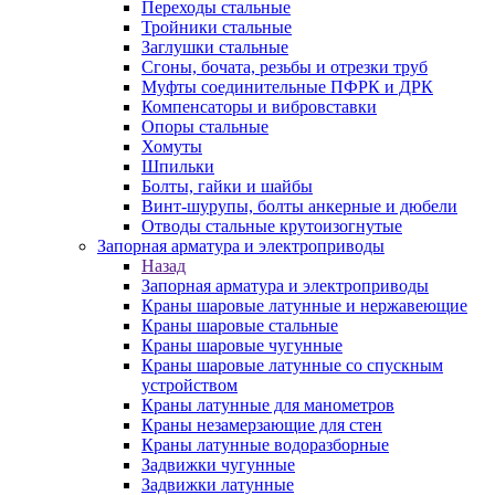
Переходы стальные
Тройники стальные
Заглушки стальные
Сгоны, бочата, резьбы и отрезки труб
Муфты соединительные ПФРК и ДРК
Компенсаторы и вибровставки
Опоры стальные
Хомуты
Шпильки
Болты, гайки и шайбы
Винт-шурупы, болты анкерные и дюбели
Отводы стальные крутоизогнутые
Запорная арматура и электроприводы
Назад
Запорная арматура и электроприводы
Краны шаровые латунные и нержавеющие
Краны шаровые стальные
Краны шаровые чугунные
Краны шаровые латунные со спускным
устройством
Краны латунные для манометров
Краны незамерзающие для стен
Краны латунные водоразборные
Задвижки чугунные
Задвижки латунные