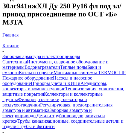
30лс941нжХЛ Ду 250 Ру16 фл под эл/
привод присоединение по ОСТ «Б»
МЗТА
Главная
-
Каталог
-
Запорная арматура и электроприводы
Сантехника
Инструмент, сварочное оборудование и
материалы
Водонагреватели
Теплые полы
Баки и
емкости
Котлы и горелки
Монтажные системы TERMOCLIP
Пожарное оборудование
Насосы и насосное
оборудование
Приборы учета и КИПиА
Радиаторы,
конвекторы и комплектующие
Теплоизоляция, уплотнения,
защитные покрытия
Коллекторы и коллекторные
группы
Фильтры, грязевики, элеваторы и
воздухоотводчики
Регулирующая, предохранительная
арматура и автоматика
Запорная арматура и
электроприводы
Детали трубопроводов, хомуты и
крепеж
Трубы канализационные, соединительные детали и
изделия
Трубы и фитинги
-