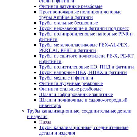
стали и фитинги
Фитинги латунные резьбовые
Противопожарные полипропиленовые
трубы AntiFire и фитинги
Трубы стальные бесшовные
Трубы нержавеющие и фитинги под пресс
Трубы полипропиленовые напорные PP-R и
фитинги
Трубы металлопластиковые PEX-AL-PEX,
PERT-AL-PERT и фитинги
Трубы из сшитого полиэтилена PE-X, PE-RT
и фитинги
Трубы полиэтиленовые ПЭ, ПНД и фитинги
Трубы напорные ПВХ, НПВХ и фитинги
Трубы медные и фитинги
Фитинги чугунные резьбовые
Фитинги стальные резьбовые
Шланги гофрированные защитные
Шланги поливочные и садово-огородный
инвентарь
Трубы канализационные, соединительные детали
и изделия
Назад
Трубы канализационные, соединительные
детали и изделия