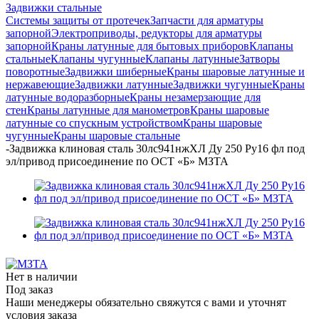
Задвижки стальные
Системы защиты от протечек
Запчасти для арматуры
запорной
Электроприводы, редукторы для арматуры
запорной
Краны латунные для бытовых приборов
Клапаны
стальные
Клапаны чугунные
Клапаны латунные
Затворы
поворотные
Задвижки шиберные
Краны шаровые латунные и
нержавеющие
Задвижки латунные
Задвижки чугунные
Краны
латунные водоразборные
Краны незамерзающие для
стен
Краны латунные для манометров
Краны шаровые
латунные со спускным устройством
Краны шаровые
чугунные
Краны шаровые стальные
-
Задвижка клиновая сталь 30лс941нжХЛ Ду 250 Ру16 фл под
эл/привод присоединение по ОСТ «Б» МЗТА
Нет в наличии
Под заказ
Наши менеджеры обязательно свяжутся с вами и уточнят
условия заказа