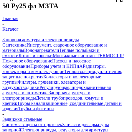
50 Ру25 фл МЗТА
Главная
-
Каталог
-
Запорная арматура и электроприводы
Сантехника
Инструмент, сварочное оборудование и
материалы
Водонагреватели
Теплые полы
Баки и
емкости
Котлы и горелки
Монтажные системы TERMOCLIP
Пожарное оборудование
Насосы и насосное
оборудование
Приборы учета и КИПиА
Радиаторы,
конвекторы и комплектующие
Теплоизоляция, уплотнения,
защитные покрытия
Коллекторы и коллекторные
группы
Фильтры, грязевики, элеваторы и
воздухоотводчики
Регулирующая, предохранительная
арматура и автоматика
Запорная арматура и
электроприводы
Детали трубопроводов, хомуты и
крепеж
Трубы канализационные, соединительные детали и
изделия
Трубы и фитинги
-
Задвижки стальные
Системы защиты от протечек
Запчасти для арматуры
запорной
Электроприводы, редукторы для арматуры