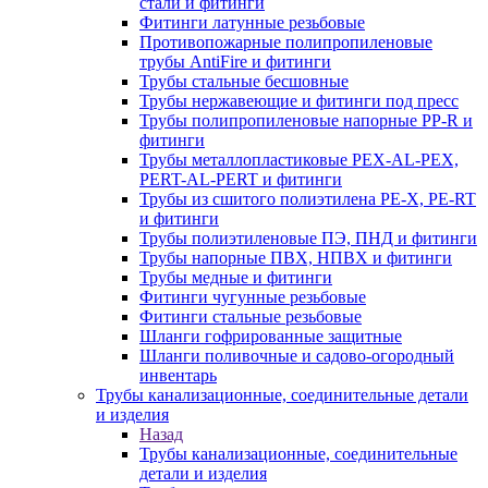
стали и фитинги
Фитинги латунные резьбовые
Противопожарные полипропиленовые
трубы AntiFire и фитинги
Трубы стальные бесшовные
Трубы нержавеющие и фитинги под пресс
Трубы полипропиленовые напорные PP-R и
фитинги
Трубы металлопластиковые PEX-AL-PEX,
PERT-AL-PERT и фитинги
Трубы из сшитого полиэтилена PE-X, PE-RT
и фитинги
Трубы полиэтиленовые ПЭ, ПНД и фитинги
Трубы напорные ПВХ, НПВХ и фитинги
Трубы медные и фитинги
Фитинги чугунные резьбовые
Фитинги стальные резьбовые
Шланги гофрированные защитные
Шланги поливочные и садово-огородный
инвентарь
Трубы канализационные, соединительные детали
и изделия
Назад
Трубы канализационные, соединительные
детали и изделия