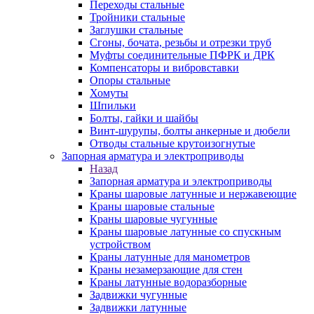
Переходы стальные
Тройники стальные
Заглушки стальные
Сгоны, бочата, резьбы и отрезки труб
Муфты соединительные ПФРК и ДРК
Компенсаторы и вибровставки
Опоры стальные
Хомуты
Шпильки
Болты, гайки и шайбы
Винт-шурупы, болты анкерные и дюбели
Отводы стальные крутоизогнутые
Запорная арматура и электроприводы
Назад
Запорная арматура и электроприводы
Краны шаровые латунные и нержавеющие
Краны шаровые стальные
Краны шаровые чугунные
Краны шаровые латунные со спускным
устройством
Краны латунные для манометров
Краны незамерзающие для стен
Краны латунные водоразборные
Задвижки чугунные
Задвижки латунные