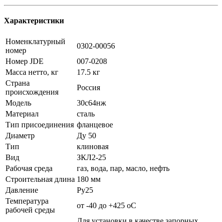
Характеристики
Номенклатурный
0302-00056
номер
Номер JDE
007-0208
Масса нетто, кг
17.5 кг
Страна
Россия
происхождения
Модель
30с64нж
Материал
сталь
Тип присоединения
фланцевое
Диаметр
Ду 50
Тип
клиновая
Вид
ЗКЛ2-25
Рабочая среда
газ, вода, пар, масло, нефть
Строительная длина
180 мм
Давление
Ру25
Температура
от -40 до +425 oC
рабочей среды
Для установки в качестве запорных