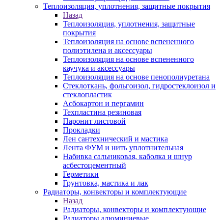
Теплоизоляция, уплотнения, защитные покрытия
Назад
Теплоизоляция, уплотнения, защитные
покрытия
Теплоизоляция на основе вспененного
полиэтилена и аксессуары
Теплоизоляция на основе вспененного
каучука и аксессуары
Теплоизоляция на основе пенополиуретана
Стеклоткань, фольгоизол, гидростеклоизол и
стеклопластик
Асбокартон и пергамин
Техпластина резиновая
Паронит листовой
Прокладки
Лен сантехнический и мастика
Лента ФУМ и нить уплотнительная
Набивка сальниковая, каболка и шнур
асбестоцементный
Герметики
Грунтовка, мастика и лак
Радиаторы, конвекторы и комплектующие
Назад
Радиаторы, конвекторы и комплектующие
Радиаторы алюминиевые