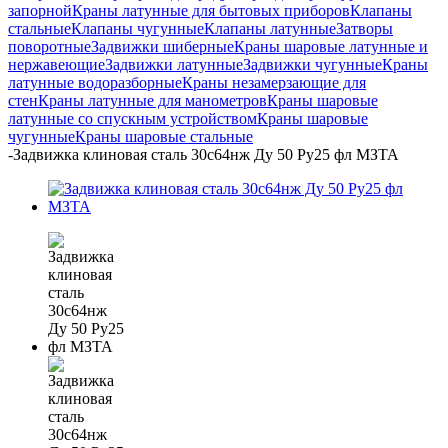
запорной
Краны латунные для бытовых приборов
Клапаны
стальные
Клапаны чугунные
Клапаны латунные
Затворы
поворотные
Задвижки шиберные
Краны шаровые латунные и
нержавеющие
Задвижки латунные
Задвижки чугунные
Краны
латунные водоразборные
Краны незамерзающие для
стен
Краны латунные для манометров
Краны шаровые
латунные со спускным устройством
Краны шаровые
чугунные
Краны шаровые стальные
-
Задвижка клиновая сталь 30с64нж Ду 50 Ру25 фл МЗТА