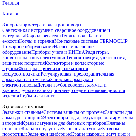
Главная
-
Каталог
-
Запорная арматура и электроприводы
Сантехника
Инструмент, сварочное оборудование и
материалы
Водонагреватели
Теплые полы
Баки и
емкости
Котлы и горелки
Монтажные системы TERMOCLIP
Пожарное оборудование
Насосы и насосное
оборудование
Приборы учета и КИПиА
Радиаторы,
конвекторы и комплектующие
Теплоизоляция, уплотнения,
защитные покрытия
Коллекторы и коллекторные
группы
Фильтры, грязевики, элеваторы и
воздухоотводчики
Регулирующая, предохранительная
арматура и автоматика
Запорная арматура и
электроприводы
Детали трубопроводов, хомуты и
крепеж
Трубы канализационные, соединительные детали и
изделия
Трубы и фитинги
-
Задвижки латунные
Задвижки стальные
Системы защиты от протечек
Запчасти для
арматуры запорной
Электроприводы, редукторы для арматуры
запорной
Краны латунные для бытовых приборов
Клапаны
стальные
Клапаны чугунные
Клапаны латунные
Затворы
поворотные
Задвижки шиберные
Краны шаровые латунные и