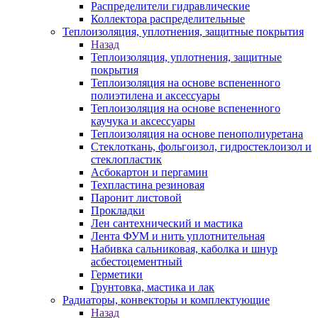
Распределители гидравлические
Коллектора распределительные
Теплоизоляция, уплотнения, защитные покрытия
Назад
Теплоизоляция, уплотнения, защитные
покрытия
Теплоизоляция на основе вспененного
полиэтилена и аксессуары
Теплоизоляция на основе вспененного
каучука и аксессуары
Теплоизоляция на основе пенополиуретана
Стеклоткань, фольгоизол, гидростеклоизол и
стеклопластик
Асбокартон и пергамин
Техпластина резиновая
Паронит листовой
Прокладки
Лен сантехнический и мастика
Лента ФУМ и нить уплотнительная
Набивка сальниковая, каболка и шнур
асбестоцементный
Герметики
Грунтовка, мастика и лак
Радиаторы, конвекторы и комплектующие
Назад