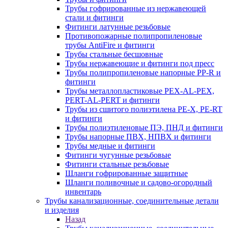
Трубы гофрированные из нержавеющей
стали и фитинги
Фитинги латунные резьбовые
Противопожарные полипропиленовые
трубы AntiFire и фитинги
Трубы стальные бесшовные
Трубы нержавеющие и фитинги под пресс
Трубы полипропиленовые напорные PP-R и
фитинги
Трубы металлопластиковые PEX-AL-PEX,
PERT-AL-PERT и фитинги
Трубы из сшитого полиэтилена PE-X, PE-RT
и фитинги
Трубы полиэтиленовые ПЭ, ПНД и фитинги
Трубы напорные ПВХ, НПВХ и фитинги
Трубы медные и фитинги
Фитинги чугунные резьбовые
Фитинги стальные резьбовые
Шланги гофрированные защитные
Шланги поливочные и садово-огородный
инвентарь
Трубы канализационные, соединительные детали
и изделия
Назад