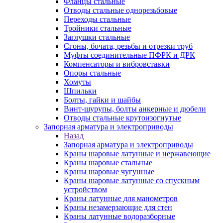
Фланцы стальные
Отводы стальные однорезьбовые
Переходы стальные
Тройники стальные
Заглушки стальные
Сгоны, бочата, резьбы и отрезки труб
Муфты соединительные ПФРК и ДРК
Компенсаторы и вибровставки
Опоры стальные
Хомуты
Шпильки
Болты, гайки и шайбы
Винт-шурупы, болты анкерные и дюбели
Отводы стальные крутоизогнутые
Запорная арматура и электроприводы
Назад
Запорная арматура и электроприводы
Краны шаровые латунные и нержавеющие
Краны шаровые стальные
Краны шаровые чугунные
Краны шаровые латунные со спускным
устройством
Краны латунные для манометров
Краны незамерзающие для стен
Краны латунные водоразборные