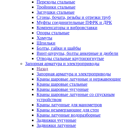
Переходы стальные
Тройники стальные
Заглушки стальные
Сгоны, бочата, резьбы и отрезки труб
Муфты соединительные ПФРК и ДРК
Компенсаторы и вибровставки
Опоры стальные
Хомуты
Шпильки
Болты, гайки и шайбы
Винт-шурупы, болты анкерные и дюбели
Отводы стальные крутоизогнутые
Запорная арматура и электроприводы
Назад
Запорная арматура и электроприводы
Краны шаровые латунные и нержавеющие
Краны шаровые стальные
Краны шаровые чугунные
Краны шаровые латунные со спускным
устройством
Краны латунные для манометров
Краны незамерзающие для стен
Краны латунные водоразборные
Задвижки чугунные
Задвижки латунные