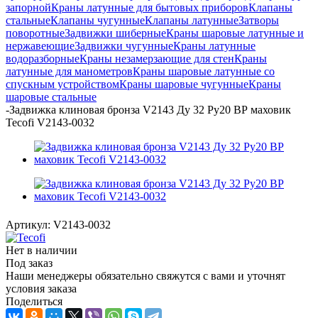
запорной
Краны латунные для бытовых приборов
Клапаны
стальные
Клапаны чугунные
Клапаны латунные
Затворы
поворотные
Задвижки шиберные
Краны шаровые латунные и
нержавеющие
Задвижки чугунные
Краны латунные
водоразборные
Краны незамерзающие для стен
Краны
латунные для манометров
Краны шаровые латунные со
спускным устройством
Краны шаровые чугунные
Краны
шаровые стальные
-
Задвижка клиновая бронза V2143 Ду 32 Ру20 ВР маховик
Tecofi V2143-0032
Артикул:
V2143-0032
Нет в наличии
Под заказ
Наши менеджеры обязательно свяжутся с вами и уточнят
условия заказа
Поделиться