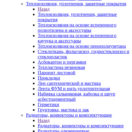
Теплоизоляция, уплотнения, защитные покрытия
Назад
Теплоизоляция, уплотнения, защитные
покрытия
Теплоизоляция на основе вспененного
полиэтилена и аксессуары
Теплоизоляция на основе вспененного
каучука и аксессуары
Теплоизоляция на основе пенополиуретана
Стеклоткань, фольгоизол, гидростеклоизол и
стеклопластик
Асбокартон и пергамин
Техпластина резиновая
Паронит листовой
Прокладки
Лен сантехнический и мастика
Лента ФУМ и нить уплотнительная
Набивка сальниковая, каболка и шнур
асбестоцементный
Герметики
Грунтовка, мастика и лак
Радиаторы, конвекторы и комплектующие
Назад
Радиаторы, конвекторы и комплектующие
Радиаторы алюминиевые