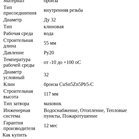
Материал
бронза
Тип
внутренняя резьба
присоединения
Диаметр
Ду 32
Тип
клиновая
Рабочая среда
вода
Строительная
55 мм
длина
Давление
Ру20
Температура
от -10 до +100 oC
рабочей среды
Диаметр
32
условный
Клин
бронза CuSn5Zn5Pb5-C
Строительная
117 мм
высота
Тип затвора
маховик
Инженерная
Водоснабжение, Отопление, Тепловые
система
пункты, Пожаротушение
Гарантия
12 мес
производителя
Как купить