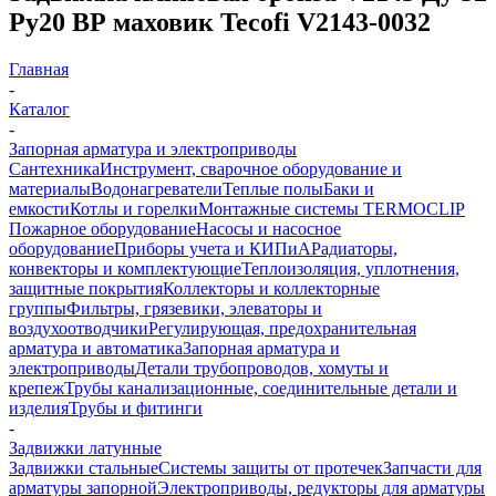
Ру20 ВР маховик Tecofi V2143-0032
Главная
-
Каталог
-
Запорная арматура и электроприводы
Сантехника
Инструмент, сварочное оборудование и
материалы
Водонагреватели
Теплые полы
Баки и
емкости
Котлы и горелки
Монтажные системы TERMOCLIP
Пожарное оборудование
Насосы и насосное
оборудование
Приборы учета и КИПиА
Радиаторы,
конвекторы и комплектующие
Теплоизоляция, уплотнения,
защитные покрытия
Коллекторы и коллекторные
группы
Фильтры, грязевики, элеваторы и
воздухоотводчики
Регулирующая, предохранительная
арматура и автоматика
Запорная арматура и
электроприводы
Детали трубопроводов, хомуты и
крепеж
Трубы канализационные, соединительные детали и
изделия
Трубы и фитинги
-
Задвижки латунные
Задвижки стальные
Системы защиты от протечек
Запчасти для
арматуры запорной
Электроприводы, редукторы для арматуры