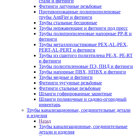
стали и фитинги
Фитинги латунные резьбовые
Противопожарные полипропиленовые
трубы AntiFire и фитинги
Трубы стальные бесшовные
Трубы нержавеющие и фитинги под пресс
Трубы полипропиленовые напорные PP-R и
фитинги
Трубы металлопластиковые PEX-AL-PEX,
PERT-AL-PERT и фитинги
Трубы из сшитого полиэтилена PE-X, PE-RT
и фитинги
Трубы полиэтиленовые ПЭ, ПНД и фитинги
Трубы напорные ПВХ, НПВХ и фитинги
Трубы медные и фитинги
Фитинги чугунные резьбовые
Фитинги стальные резьбовые
Шланги гофрированные защитные
Шланги поливочные и садово-огородный
инвентарь
Трубы канализационные, соединительные детали
и изделия
Назад
Трубы канализационные, соединительные
детали и изделия