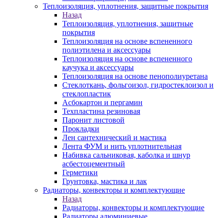
Теплоизоляция, уплотнения, защитные покрытия
Назад
Теплоизоляция, уплотнения, защитные
покрытия
Теплоизоляция на основе вспененного
полиэтилена и аксессуары
Теплоизоляция на основе вспененного
каучука и аксессуары
Теплоизоляция на основе пенополиуретана
Стеклоткань, фольгоизол, гидростеклоизол и
стеклопластик
Асбокартон и пергамин
Техпластина резиновая
Паронит листовой
Прокладки
Лен сантехнический и мастика
Лента ФУМ и нить уплотнительная
Набивка сальниковая, каболка и шнур
асбестоцементный
Герметики
Грунтовка, мастика и лак
Радиаторы, конвекторы и комплектующие
Назад
Радиаторы, конвекторы и комплектующие
Радиаторы алюминиевые