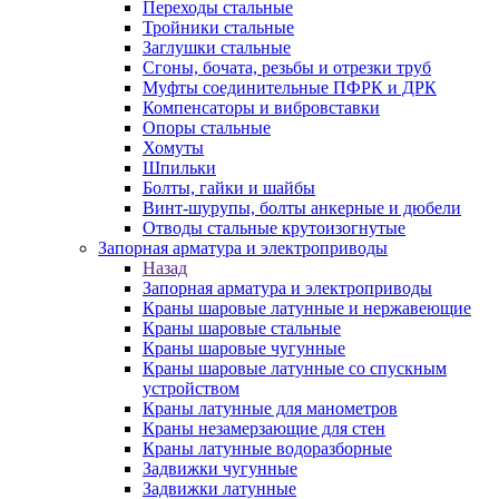
Переходы стальные
Тройники стальные
Заглушки стальные
Сгоны, бочата, резьбы и отрезки труб
Муфты соединительные ПФРК и ДРК
Компенсаторы и вибровставки
Опоры стальные
Хомуты
Шпильки
Болты, гайки и шайбы
Винт-шурупы, болты анкерные и дюбели
Отводы стальные крутоизогнутые
Запорная арматура и электроприводы
Назад
Запорная арматура и электроприводы
Краны шаровые латунные и нержавеющие
Краны шаровые стальные
Краны шаровые чугунные
Краны шаровые латунные со спускным
устройством
Краны латунные для манометров
Краны незамерзающие для стен
Краны латунные водоразборные
Задвижки чугунные
Задвижки латунные