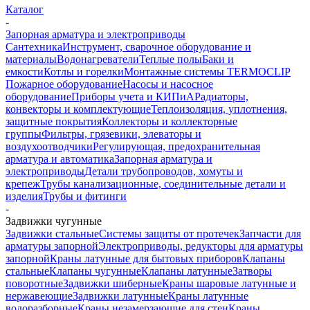
Каталог
-
Запорная арматура и электроприводы
Сантехника
Инструмент, сварочное оборудование и
материалы
Водонагреватели
Теплые полы
Баки и
емкости
Котлы и горелки
Монтажные системы TERMOCLIP
Пожарное оборудование
Насосы и насосное
оборудование
Приборы учета и КИПиА
Радиаторы,
конвекторы и комплектующие
Теплоизоляция, уплотнения,
защитные покрытия
Коллекторы и коллекторные
группы
Фильтры, грязевики, элеваторы и
воздухоотводчики
Регулирующая, предохранительная
арматура и автоматика
Запорная арматура и
электроприводы
Детали трубопроводов, хомуты и
крепеж
Трубы канализационные, соединительные детали и
изделия
Трубы и фитинги
-
Задвижки чугунные
Задвижки стальные
Системы защиты от протечек
Запчасти для
арматуры запорной
Электроприводы, редукторы для арматуры
запорной
Краны латунные для бытовых приборов
Клапаны
стальные
Клапаны чугунные
Клапаны латунные
Затворы
поворотные
Задвижки шиберные
Краны шаровые латунные и
нержавеющие
Задвижки латунные
Краны латунные
водоразборные
Краны незамерзающие для стен
Краны