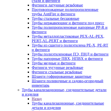
стали и фитинги
Фитинги латунные резьбовые
Противопожарные полипропиленовые
трубы AntiFire и фитинги
Трубы стальные бесшовные
Трубы нержавеющие и фитинги под пресс
Трубы полипропиленовые напорные PP-R и
фитинги
Трубы металлопластиковые PEX-AL-PEX,
PERT-AL-PERT и фитинги
Трубы из сшитого полиэтилена PE-X, PE-RT
и фитинги
Трубы полиэтиленовые ПЭ, ПНД и фитинги
Трубы напорные ПВХ, НПВХ и фитинги
Трубы медные и фитинги
Фитинги чугунные резьбовые
Фитинги стальные резьбовые
Шланги гофрированные защитные
Шланги поливочные и садово-огородный
инвентарь
Трубы канализационные, соединительные детали
и изделия
Назад
Трубы канализационные, соединительные
детали и изделия