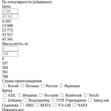
По популярности (убывание)
Цена
4 205
13 989
23 773
33 557
43 341
Масса нетто, кг
0
197
394
591
788
Страна происхождения
Китай
Польша
Россия
Франция
Бренд
ADL
Benarmo
No name
Rushwork
Tecofi
Zetkama
Водоприбор
ГУП Учреждение
Завод им
Гаджиева
ЛМЗ
МЗТА
УЭ-148
ЧАРЗ
Показать все