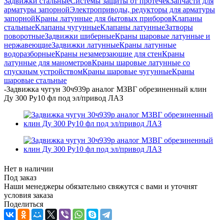
Задвижки стальные
Системы защиты от протечек
Запчасти для
арматуры запорной
Электроприводы, редукторы для арматуры
запорной
Краны латунные для бытовых приборов
Клапаны
стальные
Клапаны чугунные
Клапаны латунные
Затворы
поворотные
Задвижки шиберные
Краны шаровые латунные и
нержавеющие
Задвижки латунные
Краны латунные
водоразборные
Краны незамерзающие для стен
Краны
латунные для манометров
Краны шаровые латунные со
спускным устройством
Краны шаровые чугунные
Краны
шаровые стальные
-
Задвижка чугун 30ч939р аналог МЗВГ обрезиненный клин
Ду 300 Ру10 фл под эл/привод ЛАЗ
Нет в наличии
Под заказ
Наши менеджеры обязательно свяжутся с вами и уточнят
условия заказа
Поделиться