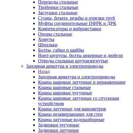
Переходы стальные
Тройники стальные
Заглушки стальные
Сгоны, бочата, резьбы и отрезки труб
Муфты соединительные ПФРК и ДРК
Компенсаторы и вибровставки
Опоры стальные
Хомуты
Шпильки
Болты, гайки и шайбы
Винт-шурупы, болты анкерные и дюбели
Отводы стальные крутоизогнутые
Запорная арматура и электроприводы
Назад
Запорная арматура и электроприводы
Краны шаровые латунные и нержавеющие
Краны шаровые стальные
Краны шаровые чугунные
Краны шаровые латунные со спускным
устройством
Краны латунные для манометров
Краны незамерзающие для стен
Краны латунные водоразборные
Задвижки чугунные
Задвижки латунные