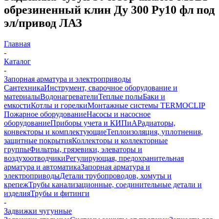
обрезиненный клин Ду 300 Ру10 фл под
эл/привод ЛАЗ
Главная
-
Каталог
-
Запорная арматура и электроприводы
Сантехника
Инструмент, сварочное оборудование и
материалы
Водонагреватели
Теплые полы
Баки и
емкости
Котлы и горелки
Монтажные системы TERMOCLIP
Пожарное оборудование
Насосы и насосное
оборудование
Приборы учета и КИПиА
Радиаторы,
конвекторы и комплектующие
Теплоизоляция, уплотнения,
защитные покрытия
Коллекторы и коллекторные
группы
Фильтры, грязевики, элеваторы и
воздухоотводчики
Регулирующая, предохранительная
арматура и автоматика
Запорная арматура и
электроприводы
Детали трубопроводов, хомуты и
крепеж
Трубы канализационные, соединительные детали и
изделия
Трубы и фитинги
-
Задвижки чугунные