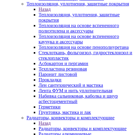
Теплоизоляция, уплотнения, защитные покрытия
Назад
Теплоизоляция, уплотнения, защитные
покрытия
Теплоизоляция на основе вспененного
полиэтилена и аксессуары
Теплоизоляция на основе вспененного
каучука и аксессуары
Теплоизоляция на основе пенополиуретана
Стеклоткань, фольгоизол, гидростеклоизол и
стеклопластик
Асбокартон и пергамин
Техпластина резиновая
Паронит листовой
Прокладки
Лен сантехнический и мастика
Лента ФУМ и нить уплотнительная
Набивка сальниковая, каболка и шнур
асбестоцементный
Герметики
Грунтовка, мастика и лак
Радиаторы, конвекторы и комплектующие
Назад
Радиаторы, конвекторы и комплектующие
Радиаторы алюминиевые