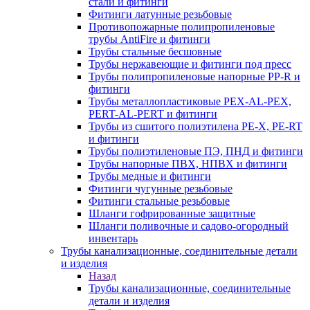
стали и фитинги
Фитинги латунные резьбовые
Противопожарные полипропиленовые
трубы AntiFire и фитинги
Трубы стальные бесшовные
Трубы нержавеющие и фитинги под пресс
Трубы полипропиленовые напорные PP-R и
фитинги
Трубы металлопластиковые PEX-AL-PEX,
PERT-AL-PERT и фитинги
Трубы из сшитого полиэтилена PE-X, PE-RT
и фитинги
Трубы полиэтиленовые ПЭ, ПНД и фитинги
Трубы напорные ПВХ, НПВХ и фитинги
Трубы медные и фитинги
Фитинги чугунные резьбовые
Фитинги стальные резьбовые
Шланги гофрированные защитные
Шланги поливочные и садово-огородный
инвентарь
Трубы канализационные, соединительные детали
и изделия
Назад
Трубы канализационные, соединительные
детали и изделия