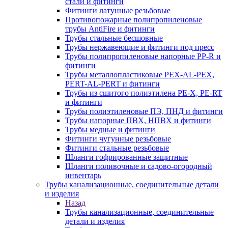
стали и фитинги
Фитинги латунные резьбовые
Противопожарные полипропиленовые
трубы AntiFire и фитинги
Трубы стальные бесшовные
Трубы нержавеющие и фитинги под пресс
Трубы полипропиленовые напорные PP-R и
фитинги
Трубы металлопластиковые PEX-AL-PEX,
PERT-AL-PERT и фитинги
Трубы из сшитого полиэтилена PE-X, PE-RT
и фитинги
Трубы полиэтиленовые ПЭ, ПНД и фитинги
Трубы напорные ПВХ, НПВХ и фитинги
Трубы медные и фитинги
Фитинги чугунные резьбовые
Фитинги стальные резьбовые
Шланги гофрированные защитные
Шланги поливочные и садово-огородный
инвентарь
Трубы канализационные, соединительные детали
и изделия
Назад
Трубы канализационные, соединительные
детали и изделия