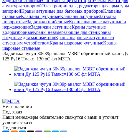
Задвижки стальные
Системы защиты от протечек
Запчасти для
арматуры запорной
Электроприводы, редукторы для арматуры
запорной
Краны латунные для бытовых приборов
Клапаны
стальные
Клапаны чугунные
Клапаны латунные
Затворы
поворотные
Задвижки шиберные
Краны шаровые латунные и
нержавеющие
Задвижки латунные
Краны латунные
водоразборные
Краны незамерзающие для стен
Краны
латунные для манометров
Краны шаровые латунные со
спускным устройством
Краны шаровые чугунные
Краны
шаровые стальные
-
Задвижка чугун 30ч39р аналог МЗВГ обрезиненный клин Ду
125 Ру16 Тмакс=130 oC фл МЗТА
Нет в наличии
Под заказ
Наши менеджеры обязательно свяжутся с вами и уточнят
условия заказа
Поделиться