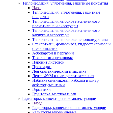
Теплоизоляция, уплотнения, защитные покрытия
Назад
Теплоизоляция, уплотнения, защитные
покрытия
Теплоизоляция на основе вспененного
полиэтилена и аксессуары
Теплоизоляция на основе вспененного
каучука и аксессуары
Теплоизоляция на основе пенополиуретана
Стеклоткань, фольгоизол, гидростеклоизол и
стеклопластик
Асбокартон и пергамин
Техпластина резиновая
Паронит листовой
Прокладки
Лен сантехнический и мастика
Лента ФУМ и нить уплотнительная
Набивка сальниковая, каболка и шнур
асбестоцементный
Герметики
Грунтовка, мастика и лак
Радиаторы, конвекторы и комплектующие
Назад
Радиаторы, конвекторы и комплектующие
Радиаторы алюминиевые