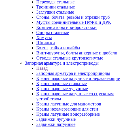
Переходы стальные
Тройники стальные
Заглушки стальные
Сгоны, бочата, резьбы и отрезки труб
Муфты соединительные ПФРК и ДРК
Компенсаторы и вибровставки
Опоры стальные
Хомуты
Шпильки
Болты, гайки и шайбы
Винт-шурупы, болты анкерные и дюбели
Отводы стальные крутоизогнутые
Запорная арматура и электроприводы
Назад
Запорная арматура и электроприводы
Краны шаровые латунные и нержавеющие
Краны шаровые стальные
Краны шаровые чугунные
Краны шаровые латунные со спускным
устройством
Краны латунные для манометров
Краны незамерзающие для стен
Краны латунные водоразборные
Задвижки чугунные
Задвижки латунные