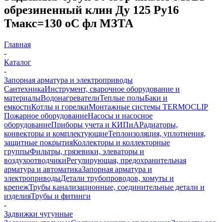
обрезиненный клин Ду 125 Ру16
Тмакс=130 oC фл МЗТА
Главная
-
Каталог
-
Запорная арматура и электроприводы
Сантехника
Инструмент, сварочное оборудование и
материалы
Водонагреватели
Теплые полы
Баки и
емкости
Котлы и горелки
Монтажные системы TERMOCLIP
Пожарное оборудование
Насосы и насосное
оборудование
Приборы учета и КИПиА
Радиаторы,
конвекторы и комплектующие
Теплоизоляция, уплотнения,
защитные покрытия
Коллекторы и коллекторные
группы
Фильтры, грязевики, элеваторы и
воздухоотводчики
Регулирующая, предохранительная
арматура и автоматика
Запорная арматура и
электроприводы
Детали трубопроводов, хомуты и
крепеж
Трубы канализационные, соединительные детали и
изделия
Трубы и фитинги
-
Задвижки чугунные