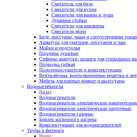
Смеситель для биде
Смесители для кухни
Смесители для ванны и душа
Душевые стойки
Смесители для раковины
Смесители моно
Биде, писсуары, чаши и сопутствующие това
Арматура для унитазов, писсуаров и чаш
Мойки и подстолья
Поддоны душевые
Сифоны, выпуски, шланги для стиральных м
Подводка гибкая
Полотенцесушители и комплектующие
Вентиляторы, вентиляционные решетки и лю
Мебель для ванных комнат и аксессуары
Водонагреватели
Назад
Водонагреватели
Водонагреватели электрические накопительн
Водонагреватели электрические проточные
Водонагреватели газовые
Бойлер косвенного нагрева
Комплектующие для водонагревателей
Трубы и фитинги
Назад