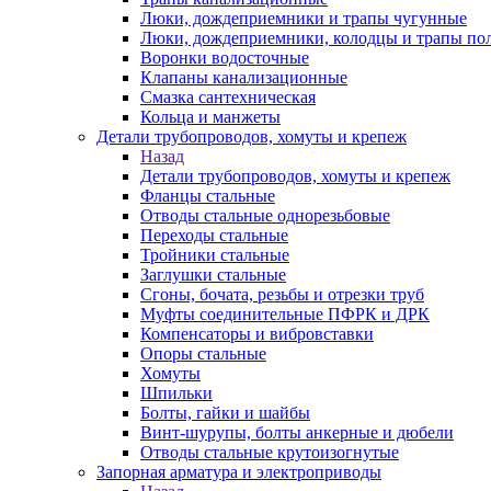
Люки, дождеприемники и трапы чугунные
Люки, дождеприемники, колодцы и трапы по
Воронки водосточные
Клапаны канализационные
Смазка сантехническая
Кольца и манжеты
Детали трубопроводов, хомуты и крепеж
Назад
Детали трубопроводов, хомуты и крепеж
Фланцы стальные
Отводы стальные однорезьбовые
Переходы стальные
Тройники стальные
Заглушки стальные
Сгоны, бочата, резьбы и отрезки труб
Муфты соединительные ПФРК и ДРК
Компенсаторы и вибровставки
Опоры стальные
Хомуты
Шпильки
Болты, гайки и шайбы
Винт-шурупы, болты анкерные и дюбели
Отводы стальные крутоизогнутые
Запорная арматура и электроприводы