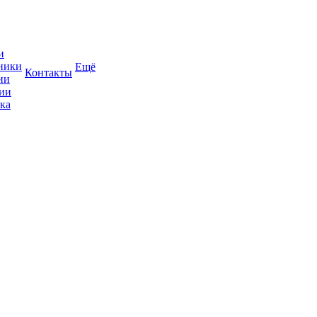
и
ники
Ещё
Контакты
ии
ии
ка