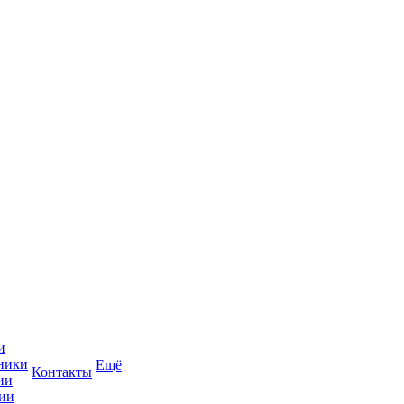
и
ники
Ещё
Контакты
ии
ии