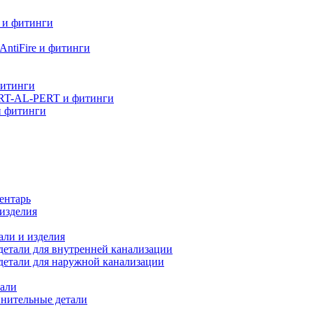
 и фитинги
ntiFire и фитинги
фитинги
RT-AL-PERT и фитинги
и фитинги
ентарь
изделия
али и изделия
етали для внутренней канализации
детали для наружной канализации
али
нительные детали