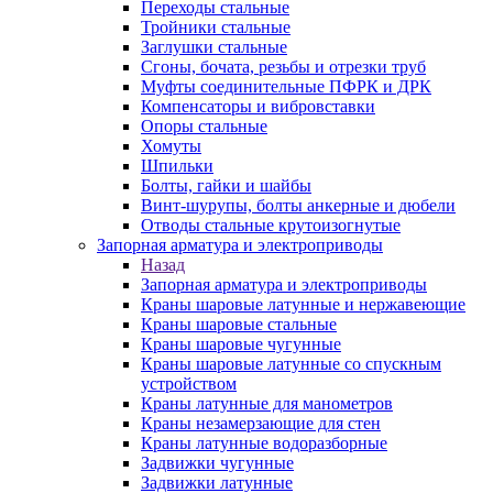
Переходы стальные
Тройники стальные
Заглушки стальные
Сгоны, бочата, резьбы и отрезки труб
Муфты соединительные ПФРК и ДРК
Компенсаторы и вибровставки
Опоры стальные
Хомуты
Шпильки
Болты, гайки и шайбы
Винт-шурупы, болты анкерные и дюбели
Отводы стальные крутоизогнутые
Запорная арматура и электроприводы
Назад
Запорная арматура и электроприводы
Краны шаровые латунные и нержавеющие
Краны шаровые стальные
Краны шаровые чугунные
Краны шаровые латунные со спускным
устройством
Краны латунные для манометров
Краны незамерзающие для стен
Краны латунные водоразборные
Задвижки чугунные
Задвижки латунные