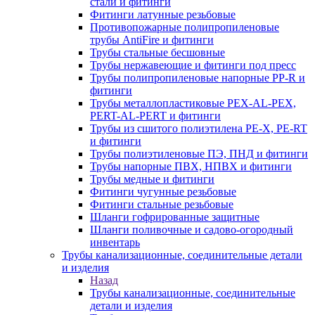
стали и фитинги
Фитинги латунные резьбовые
Противопожарные полипропиленовые
трубы AntiFire и фитинги
Трубы стальные бесшовные
Трубы нержавеющие и фитинги под пресс
Трубы полипропиленовые напорные PP-R и
фитинги
Трубы металлопластиковые PEX-AL-PEX,
PERT-AL-PERT и фитинги
Трубы из сшитого полиэтилена PE-X, PE-RT
и фитинги
Трубы полиэтиленовые ПЭ, ПНД и фитинги
Трубы напорные ПВХ, НПВХ и фитинги
Трубы медные и фитинги
Фитинги чугунные резьбовые
Фитинги стальные резьбовые
Шланги гофрированные защитные
Шланги поливочные и садово-огородный
инвентарь
Трубы канализационные, соединительные детали
и изделия
Назад
Трубы канализационные, соединительные
детали и изделия