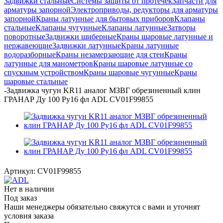
Задвижки стальные
Системы защиты от протечек
Запчасти для
арматуры запорной
Электроприводы, редукторы для арматуры
запорной
Краны латунные для бытовых приборов
Клапаны
стальные
Клапаны чугунные
Клапаны латунные
Затворы
поворотные
Задвижки шиберные
Краны шаровые латунные и
нержавеющие
Задвижки латунные
Краны латунные
водоразборные
Краны незамерзающие для стен
Краны
латунные для манометров
Краны шаровые латунные со
спускным устройством
Краны шаровые чугунные
Краны
шаровые стальные
-
Задвижка чугун KR11 аналог МЗВГ обрезиненный клин
ГРАНАР Ду 100 Ру16 фл ADL CV01F99855
Артикул:
CV01F99855
Нет в наличии
Под заказ
Наши менеджеры обязательно свяжутся с вами и уточнят
условия заказа