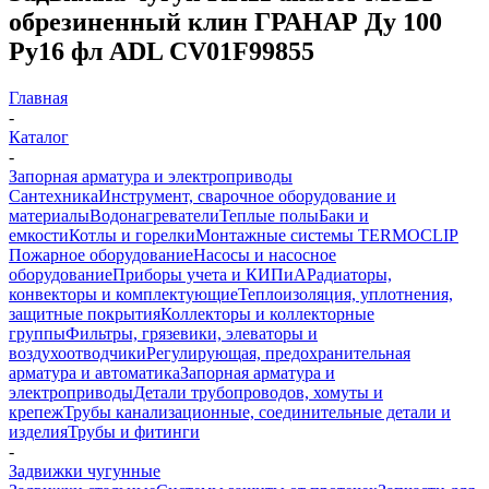
обрезиненный клин ГРАНАР Ду 100
Ру16 фл ADL CV01F99855
Главная
-
Каталог
-
Запорная арматура и электроприводы
Сантехника
Инструмент, сварочное оборудование и
материалы
Водонагреватели
Теплые полы
Баки и
емкости
Котлы и горелки
Монтажные системы TERMOCLIP
Пожарное оборудование
Насосы и насосное
оборудование
Приборы учета и КИПиА
Радиаторы,
конвекторы и комплектующие
Теплоизоляция, уплотнения,
защитные покрытия
Коллекторы и коллекторные
группы
Фильтры, грязевики, элеваторы и
воздухоотводчики
Регулирующая, предохранительная
арматура и автоматика
Запорная арматура и
электроприводы
Детали трубопроводов, хомуты и
крепеж
Трубы канализационные, соединительные детали и
изделия
Трубы и фитинги
-
Задвижки чугунные