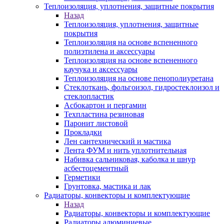
Теплоизоляция, уплотнения, защитные покрытия
Назад
Теплоизоляция, уплотнения, защитные
покрытия
Теплоизоляция на основе вспененного
полиэтилена и аксессуары
Теплоизоляция на основе вспененного
каучука и аксессуары
Теплоизоляция на основе пенополиуретана
Стеклоткань, фольгоизол, гидростеклоизол и
стеклопластик
Асбокартон и пергамин
Техпластина резиновая
Паронит листовой
Прокладки
Лен сантехнический и мастика
Лента ФУМ и нить уплотнительная
Набивка сальниковая, каболка и шнур
асбестоцементный
Герметики
Грунтовка, мастика и лак
Радиаторы, конвекторы и комплектующие
Назад
Радиаторы, конвекторы и комплектующие
Радиаторы алюминиевые