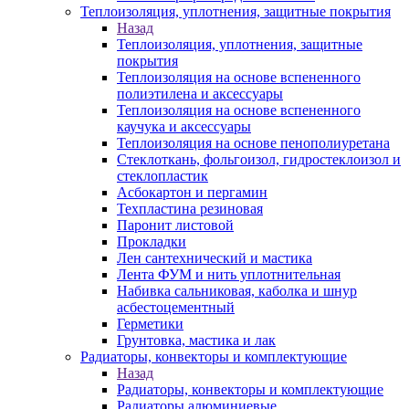
Теплоизоляция, уплотнения, защитные покрытия
Назад
Теплоизоляция, уплотнения, защитные
покрытия
Теплоизоляция на основе вспененного
полиэтилена и аксессуары
Теплоизоляция на основе вспененного
каучука и аксессуары
Теплоизоляция на основе пенополиуретана
Стеклоткань, фольгоизол, гидростеклоизол и
стеклопластик
Асбокартон и пергамин
Техпластина резиновая
Паронит листовой
Прокладки
Лен сантехнический и мастика
Лента ФУМ и нить уплотнительная
Набивка сальниковая, каболка и шнур
асбестоцементный
Герметики
Грунтовка, мастика и лак
Радиаторы, конвекторы и комплектующие
Назад
Радиаторы, конвекторы и комплектующие
Радиаторы алюминиевые