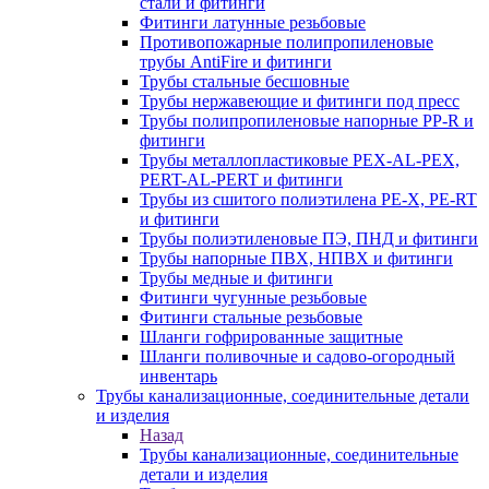
стали и фитинги
Фитинги латунные резьбовые
Противопожарные полипропиленовые
трубы AntiFire и фитинги
Трубы стальные бесшовные
Трубы нержавеющие и фитинги под пресс
Трубы полипропиленовые напорные PP-R и
фитинги
Трубы металлопластиковые PEX-AL-PEX,
PERT-AL-PERT и фитинги
Трубы из сшитого полиэтилена PE-X, PE-RT
и фитинги
Трубы полиэтиленовые ПЭ, ПНД и фитинги
Трубы напорные ПВХ, НПВХ и фитинги
Трубы медные и фитинги
Фитинги чугунные резьбовые
Фитинги стальные резьбовые
Шланги гофрированные защитные
Шланги поливочные и садово-огородный
инвентарь
Трубы канализационные, соединительные детали
и изделия
Назад
Трубы канализационные, соединительные
детали и изделия