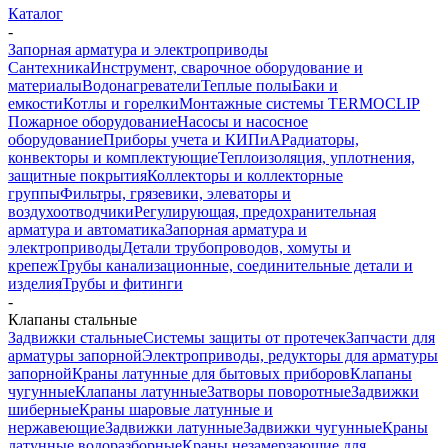
Каталог
-
Запорная арматура и электроприводы
Сантехника
Инструмент, сварочное оборудование и
материалы
Водонагреватели
Теплые полы
Баки и
емкости
Котлы и горелки
Монтажные системы TERMOCLIP
Пожарное оборудование
Насосы и насосное
оборудование
Приборы учета и КИПиА
Радиаторы,
конвекторы и комплектующие
Теплоизоляция, уплотнения,
защитные покрытия
Коллекторы и коллекторные
группы
Фильтры, грязевики, элеваторы и
воздухоотводчики
Регулирующая, предохранительная
арматура и автоматика
Запорная арматура и
электроприводы
Детали трубопроводов, хомуты и
крепеж
Трубы канализационные, соединительные детали и
изделия
Трубы и фитинги
-
Клапаны стальные
Задвижки стальные
Системы защиты от протечек
Запчасти для
арматуры запорной
Электроприводы, редукторы для арматуры
запорной
Краны латунные для бытовых приборов
Клапаны
чугунные
Клапаны латунные
Затворы поворотные
Задвижки
шиберные
Краны шаровые латунные и
нержавеющие
Задвижки латунные
Задвижки чугунные
Краны
латунные водоразборные
Краны незамерзающие для