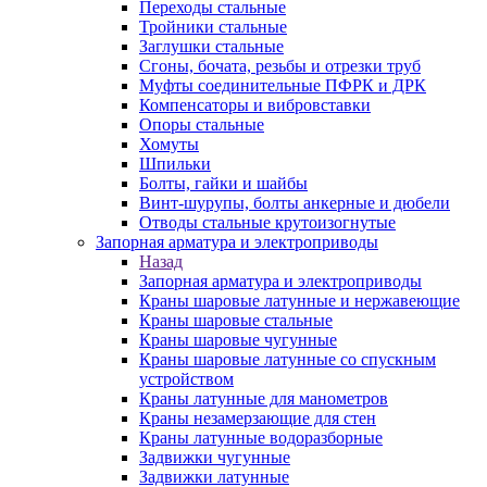
Переходы стальные
Тройники стальные
Заглушки стальные
Сгоны, бочата, резьбы и отрезки труб
Муфты соединительные ПФРК и ДРК
Компенсаторы и вибровставки
Опоры стальные
Хомуты
Шпильки
Болты, гайки и шайбы
Винт-шурупы, болты анкерные и дюбели
Отводы стальные крутоизогнутые
Запорная арматура и электроприводы
Назад
Запорная арматура и электроприводы
Краны шаровые латунные и нержавеющие
Краны шаровые стальные
Краны шаровые чугунные
Краны шаровые латунные со спускным
устройством
Краны латунные для манометров
Краны незамерзающие для стен
Краны латунные водоразборные
Задвижки чугунные
Задвижки латунные