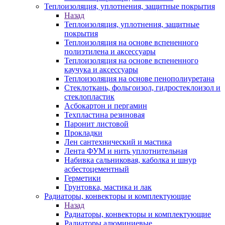
Теплоизоляция, уплотнения, защитные покрытия
Назад
Теплоизоляция, уплотнения, защитные
покрытия
Теплоизоляция на основе вспененного
полиэтилена и аксессуары
Теплоизоляция на основе вспененного
каучука и аксессуары
Теплоизоляция на основе пенополиуретана
Стеклоткань, фольгоизол, гидростеклоизол и
стеклопластик
Асбокартон и пергамин
Техпластина резиновая
Паронит листовой
Прокладки
Лен сантехнический и мастика
Лента ФУМ и нить уплотнительная
Набивка сальниковая, каболка и шнур
асбестоцементный
Герметики
Грунтовка, мастика и лак
Радиаторы, конвекторы и комплектующие
Назад
Радиаторы, конвекторы и комплектующие
Радиаторы алюминиевые