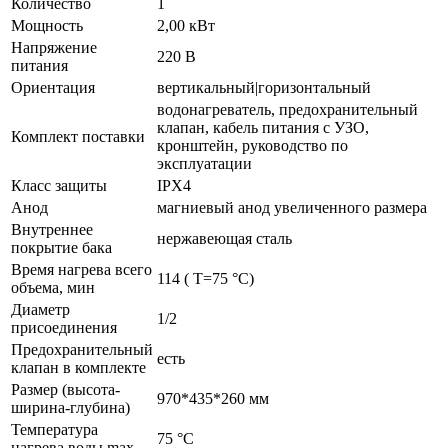
Количество
1
Мощность
2,00 кВт
Напряжение
220 В
питания
Ориентация
вертикальный|горизонтальный
водонагреватель, предохранительный
клапан, кабель питания с УЗО,
Комплект поставки
кронштейн, руководство по
эксплуатации
Класс защиты
IPX4
Анод
магниевый анод увеличенного размера
Внутреннее
нержавеющая сталь
покрытие бака
Время нагрева всего
114 ( Т=75 °С)
объема, мин
Диаметр
1/2
присоединения
Предохранительный
есть
клапан в комплекте
Размер (высота-
970*435*260 мм
ширина-глубина)
Температура
75 °С
нагрева воды max