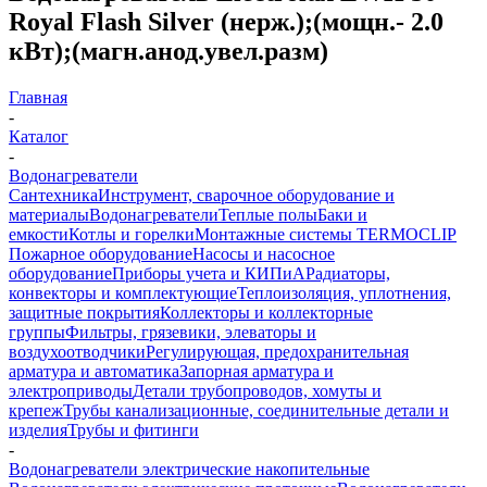
Royal Flash Silver (нерж.);(мощн.- 2.0
кВт);(магн.анод.увел.разм)
Главная
-
Каталог
-
Водонагреватели
Сантехника
Инструмент, сварочное оборудование и
материалы
Водонагреватели
Теплые полы
Баки и
емкости
Котлы и горелки
Монтажные системы TERMOCLIP
Пожарное оборудование
Насосы и насосное
оборудование
Приборы учета и КИПиА
Радиаторы,
конвекторы и комплектующие
Теплоизоляция, уплотнения,
защитные покрытия
Коллекторы и коллекторные
группы
Фильтры, грязевики, элеваторы и
воздухоотводчики
Регулирующая, предохранительная
арматура и автоматика
Запорная арматура и
электроприводы
Детали трубопроводов, хомуты и
крепеж
Трубы канализационные, соединительные детали и
изделия
Трубы и фитинги
-
Водонагреватели электрические накопительные