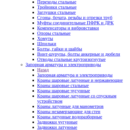
Переходы стальные
Тройники стальные
Заглушки стальные
Сгоны, бочата, резьбы и отрезки труб
Муфты соединительные ПФРК и ДРК
Компенсаторы и вибровставки
Опоры стальные
Хомуты
Шпильки
Болты, гайки и шайбы
Винт-шурупы, болты анкерные и дюбели
Отводы стальные крутоизогнутые
Запорная арматура и электроприводы
Назад
Запорная арматура и электроприводы
Краны шаровые латунные и нержавеющие
Краны шаровые стальные
Краны шаровые чугунные
Краны шаровые латунные со спускным
устройством
Краны латунные для манометров
Краны незамерзающие для стен
Краны латунные водоразборные
Задвижки чугунные
Задвижки латунные