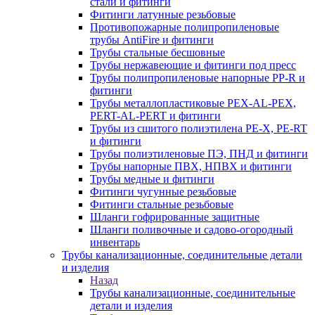
стали и фитинги
Фитинги латунные резьбовые
Противопожарные полипропиленовые
трубы AntiFire и фитинги
Трубы стальные бесшовные
Трубы нержавеющие и фитинги под пресс
Трубы полипропиленовые напорные PP-R и
фитинги
Трубы металлопластиковые PEX-AL-PEX,
PERT-AL-PERT и фитинги
Трубы из сшитого полиэтилена PE-X, PE-RT
и фитинги
Трубы полиэтиленовые ПЭ, ПНД и фитинги
Трубы напорные ПВХ, НПВХ и фитинги
Трубы медные и фитинги
Фитинги чугунные резьбовые
Фитинги стальные резьбовые
Шланги гофрированные защитные
Шланги поливочные и садово-огородный
инвентарь
Трубы канализационные, соединительные детали
и изделия
Назад
Трубы канализационные, соединительные
детали и изделия