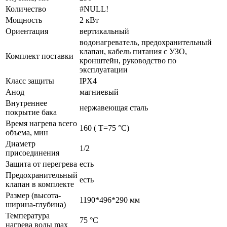
Количество
#NULL!
Мощность
2 кВт
Ориентация
вертикальный
водонагреватель, предохранительный
клапан, кабель питания с УЗО,
Комплект поставки
кронштейн, руководство по
эксплуатации
Класс защиты
IPX4
Анод
магниевый
Внутреннее
нержавеющая сталь
покрытие бака
Время нагрева всего
160 ( Т=75 °С)
объема, мин
Диаметр
1/2
присоединения
Защита от перегрева
есть
Предохранительный
есть
клапан в комплекте
Размер (высота-
1190*496*290 мм
ширина-глубина)
Температура
75 °С
нагрева воды max