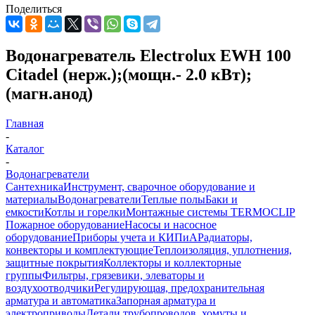
Поделиться
Водонагреватель Electrolux EWH 100
Citadel (нерж.);(мощн.- 2.0 кВт);
(магн.анод)
Главная
-
Каталог
-
Водонагреватели
Сантехника
Инструмент, сварочное оборудование и
материалы
Водонагреватели
Теплые полы
Баки и
емкости
Котлы и горелки
Монтажные системы TERMOCLIP
Пожарное оборудование
Насосы и насосное
оборудование
Приборы учета и КИПиА
Радиаторы,
конвекторы и комплектующие
Теплоизоляция, уплотнения,
защитные покрытия
Коллекторы и коллекторные
группы
Фильтры, грязевики, элеваторы и
воздухоотводчики
Регулирующая, предохранительная
арматура и автоматика
Запорная арматура и
электроприводы
Детали трубопроводов, хомуты и