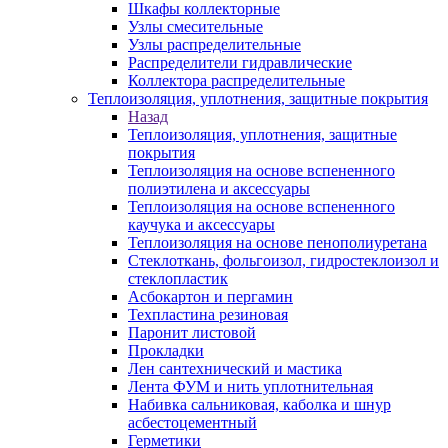
Шкафы коллекторные
Узлы смесительные
Узлы распределительные
Распределители гидравлические
Коллектора распределительные
Теплоизоляция, уплотнения, защитные покрытия
Назад
Теплоизоляция, уплотнения, защитные
покрытия
Теплоизоляция на основе вспененного
полиэтилена и аксессуары
Теплоизоляция на основе вспененного
каучука и аксессуары
Теплоизоляция на основе пенополиуретана
Стеклоткань, фольгоизол, гидростеклоизол и
стеклопластик
Асбокартон и пергамин
Техпластина резиновая
Паронит листовой
Прокладки
Лен сантехнический и мастика
Лента ФУМ и нить уплотнительная
Набивка сальниковая, каболка и шнур
асбестоцементный
Герметики