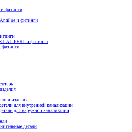
 и фитинги
ntiFire и фитинги
фитинги
RT-AL-PERT и фитинги
и фитинги
ентарь
изделия
али и изделия
етали для внутренней канализации
детали для наружной канализации
али
нительные детали