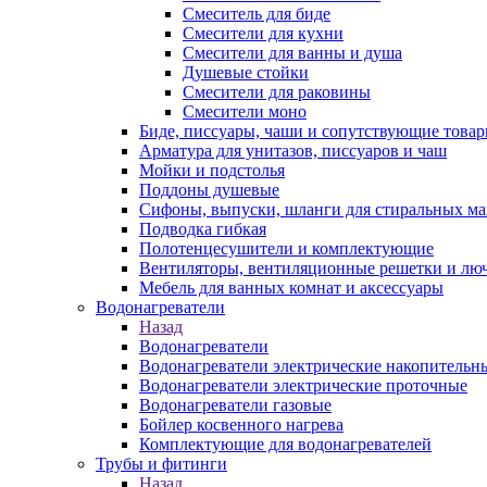
Смеситель для биде
Смесители для кухни
Смесители для ванны и душа
Душевые стойки
Смесители для раковины
Смесители моно
Биде, писсуары, чаши и сопутствующие това
Арматура для унитазов, писсуаров и чаш
Мойки и подстолья
Поддоны душевые
Сифоны, выпуски, шланги для стиральных м
Подводка гибкая
Полотенцесушители и комплектующие
Вентиляторы, вентиляционные решетки и лю
Мебель для ванных комнат и аксессуары
Водонагреватели
Назад
Водонагреватели
Водонагреватели электрические накопительн
Водонагреватели электрические проточные
Водонагреватели газовые
Бойлер косвенного нагрева
Комплектующие для водонагревателей
Трубы и фитинги
Назад