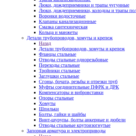
Люки, дождеприемники и трапы чугунные
Люки, дождеприемники, колодцы и трапы по
Воронки водосточные
Клапаны канализационные
Смазка сантехническая
Кольца и манжеты
Детали трубопроводов, хомуты и крепеж
Назад
Детали трубопроводов, хомуты и крепеж
Фланцы стальные
Отводы стальные однорезьбовые
Переходы стальные
Тройники стальные
Заглушки стальные
Сгоны, бочата, резьбы и отрезки труб
Муфты соединительные ПФРК и ДРК
Компенсаторы и вибровставки
Опоры стальные
Хомуты
Шпильки
Болты, гайки и шайбы
Винт-шурупы, болты анкерные и дюбели
Отводы стальные крутоизогнутые
Запорная арматура и электроприводы