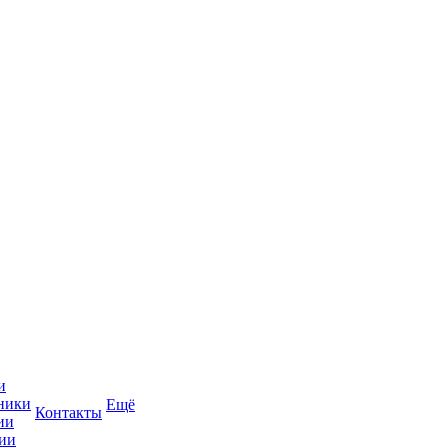
и
ники
Ещё
Контакты
ии
ии