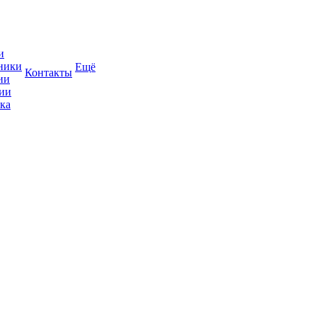
и
ники
Ещё
Контакты
ии
ии
ка