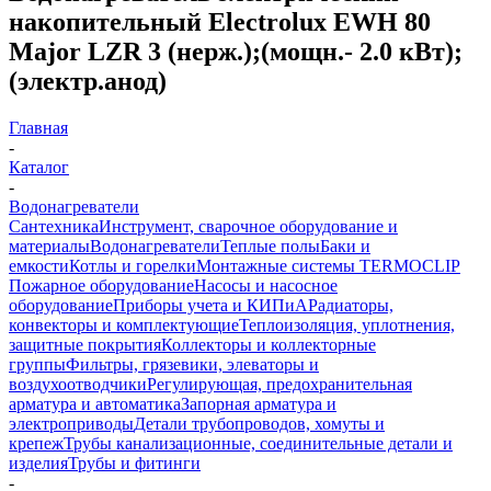
накопительный Electrolux EWH 80
Major LZR 3 (нерж.);(мощн.- 2.0 кВт);
(электр.анод)
Главная
-
Каталог
-
Водонагреватели
Сантехника
Инструмент, сварочное оборудование и
материалы
Водонагреватели
Теплые полы
Баки и
емкости
Котлы и горелки
Монтажные системы TERMOCLIP
Пожарное оборудование
Насосы и насосное
оборудование
Приборы учета и КИПиА
Радиаторы,
конвекторы и комплектующие
Теплоизоляция, уплотнения,
защитные покрытия
Коллекторы и коллекторные
группы
Фильтры, грязевики, элеваторы и
воздухоотводчики
Регулирующая, предохранительная
арматура и автоматика
Запорная арматура и
электроприводы
Детали трубопроводов, хомуты и
крепеж
Трубы канализационные, соединительные детали и
изделия
Трубы и фитинги
-