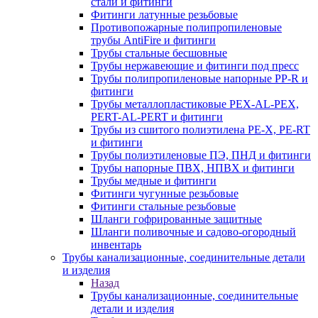
стали и фитинги
Фитинги латунные резьбовые
Противопожарные полипропиленовые
трубы AntiFire и фитинги
Трубы стальные бесшовные
Трубы нержавеющие и фитинги под пресс
Трубы полипропиленовые напорные PP-R и
фитинги
Трубы металлопластиковые PEX-AL-PEX,
PERT-AL-PERT и фитинги
Трубы из сшитого полиэтилена PE-X, PE-RT
и фитинги
Трубы полиэтиленовые ПЭ, ПНД и фитинги
Трубы напорные ПВХ, НПВХ и фитинги
Трубы медные и фитинги
Фитинги чугунные резьбовые
Фитинги стальные резьбовые
Шланги гофрированные защитные
Шланги поливочные и садово-огородный
инвентарь
Трубы канализационные, соединительные детали
и изделия
Назад
Трубы канализационные, соединительные
детали и изделия