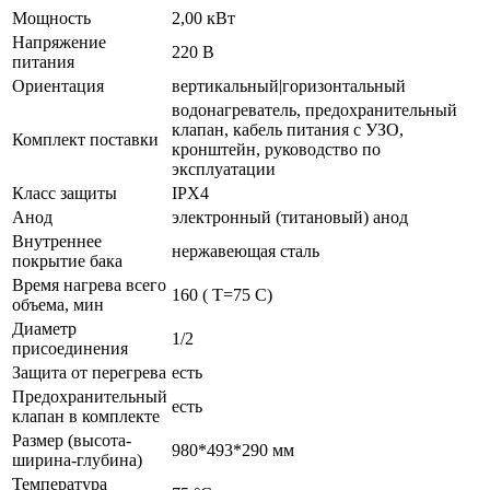
Мощность
2,00 кВт
Напряжение
220 В
питания
Ориентация
вертикальный|горизонтальный
водонагреватель, предохранительный
клапан, кабель питания с УЗО,
Комплект поставки
кронштейн, руководство по
эксплуатации
Класс защиты
IPX4
Анод
электронный (титановый) анод
Внутреннее
нержавеющая сталь
покрытие бака
Время нагрева всего
160 ( Т=75 С)
объема, мин
Диаметр
1/2
присоединения
Защита от перегрева
есть
Предохранительный
есть
клапан в комплекте
Размер (высота-
980*493*290 мм
ширина-глубина)
Температура