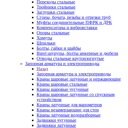
Переходы стальные
Тройники стальные
Заглушки стальные
Сгоны, бочата, резьбы и отрезки труб
Муфты соединительные ПФРК и ДРК
Компенсаторы и вибровставки
Опоры стальные
Хомуты
Шпильки
Болты, гайки и шайбы
Винт-шурупы, болты анкерные и дюбели
Отводы стальные крутоизогнутые
Запорная арматура и электроприводы
Назад
Запорная арматура и электроприводы
Краны шаровые латунные и нержавеющие
Краны шаровые стальные
Краны шаровые чугунные
Краны шаровые латунные со спускным
устройством
Краны латунные для манометров
Краны незамерзающие для стен
Краны латунные водоразборные
Задвижки чугунные
Задвижки латунные