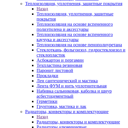
Теплоизоляция, уплотнения, защитные покрытия
Назад
Теплоизоляция, уплотнения, защитные
покрытия
Теплоизоляция на основе вспененного
полиэтилена и аксессуары
Теплоизоляция на основе вспененного
каучука и аксессуары
Теплоизоляция на основе пенополиуретана
Стеклоткань, фольгоизол, гидростеклоизол и
стеклопластик
Асбокартон и пергамин
Техпластина резиновая
Паронит листовой
Прокладки
Лен сантехнический и мастика
Лента ФУМ и нить уплотнительная
Набивка сальниковая, каболка и шнур
асбестоцементный
Герметики
Грунтовка, мастика и лак
Радиаторы, конвекторы и комплектующие
Назад
Радиаторы, конвекторы и комплектующие
Радиаторы алюминиевые