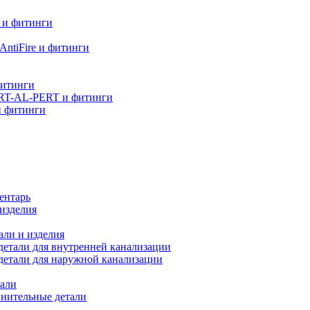
 и фитинги
ntiFire и фитинги
фитинги
RT-AL-PERT и фитинги
и фитинги
ентарь
изделия
али и изделия
етали для внутренней канализации
детали для наружной канализации
али
нительные детали