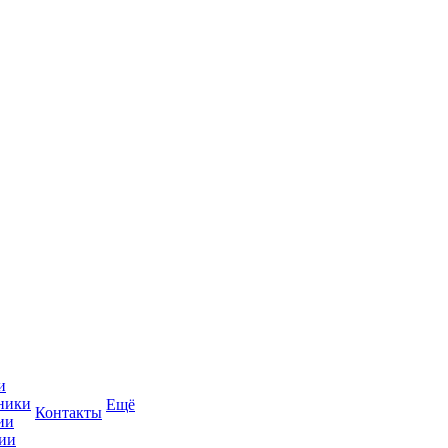
и
ники
Ещё
Контакты
ии
ии