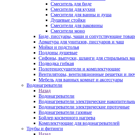
Смеситель для биде
Смесители для кухни
Смесители для ванны и душа
Душевые стойки
Смесители для раковины
Смесители моно
Биде, писсуары, чаши и сопутствующие това
Арматура для унитазов, писсуаров и чаш
Мойки и подстолья
Поддоны душевые
Сифоны, выпуски, шланги для стиральных м
Подводка гибкая
Полотенцесушители и комплектующие
Вентиляторы, вентиляционные решетки и лю
Мебель для ванных комнат и аксессуары
Водонагреватели
Назад
Водонагреватели
Водонагреватели электрические накопительн
Водонагреватели электрические проточные
Водонагреватели газовые
Бойлер косвенного нагрева
Комплектующие для водонагревателей
Трубы и фитинги
Назад