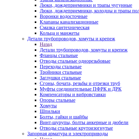
Люки, дождеприемники и трапы чугунные
Люки, дождеприемники, колодцы и трапы по
Воронки водосточные
Клапаны канализационные
Смазка сантехническая
Кольца и манжеты
Детали трубопроводов, хомуты и крепеж
Назад
Детали трубопроводов, хомуты и крепеж
Фланцы стальные
Отводы стальные однорезьбовые
Переходы стальные
Тройники стальные
Заглушки стальные
Сгоны, бочата, резьбы и отрезки труб
Муфты соединительные ПФРК и ДРК
Компенсаторы и вибровставки
Опоры стальные
Хомуты
Шпильки
Болты, гайки и шайбы
Винт-шурупы, болты анкерные и дюбели
Отводы стальные крутоизогнутые
Запорная арматура и электроприводы