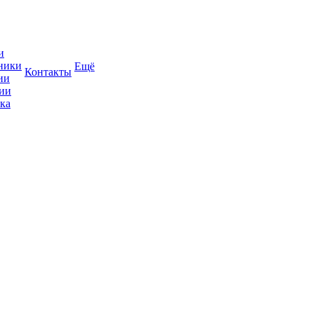
и
ники
Ещё
Контакты
ии
ии
ка