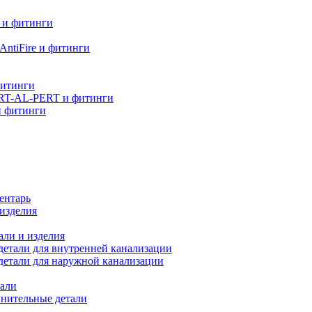
 и фитинги
ntiFire и фитинги
фитинги
RT-AL-PERT и фитинги
и фитинги
ентарь
изделия
али и изделия
етали для внутренней канализации
детали для наружной канализации
али
нительные детали