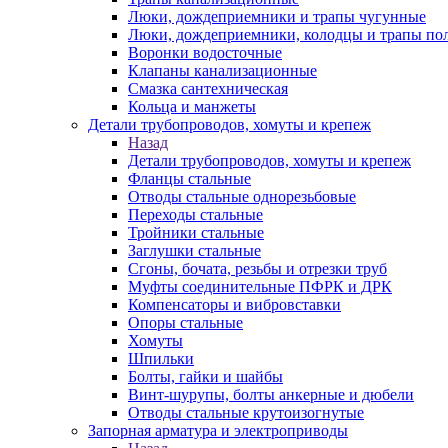
Люки, дождеприемники и трапы чугунные
Люки, дождеприемники, колодцы и трапы по
Воронки водосточные
Клапаны канализационные
Смазка сантехническая
Кольца и манжеты
Детали трубопроводов, хомуты и крепеж
Назад
Детали трубопроводов, хомуты и крепеж
Фланцы стальные
Отводы стальные однорезьбовые
Переходы стальные
Тройники стальные
Заглушки стальные
Сгоны, бочата, резьбы и отрезки труб
Муфты соединительные ПФРК и ДРК
Компенсаторы и вибровставки
Опоры стальные
Хомуты
Шпильки
Болты, гайки и шайбы
Винт-шурупы, болты анкерные и дюбели
Отводы стальные крутоизогнутые
Запорная арматура и электроприводы