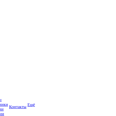
и
ники
Ещё
Контакты
ии
ии