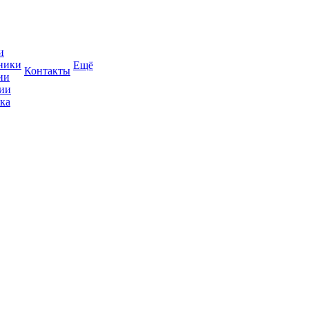
и
ники
Ещё
Контакты
ии
ии
ка