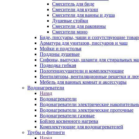
Смеситель для биде
Смесители для кухни
Смесители для ванны и душа
Душевые стойки
Смесители для раковины
Смесители моно
Биде, писсуары, чаши и сопутствующие това
Арматура для унитазов, писсуаров и чаш
Мойки и подстолья
Поддоны душевые
Сифоны, выпуски, шланги для стиральных м
Подводка гибкая
Полотенцесушители и комплектующие
Вентиляторы, вентиляционные решетки и лю
Мебель для ванных комнат и аксессуары
Водонагреватели
Назад
Водонагреватели
Водонагреватели электрические накопительн
Водонагреватели электрические проточные
Водонагреватели газовые
Бойлер косвенного нагрева
Комплектующие для водонагревателей
Трубы и фитинги
Назад