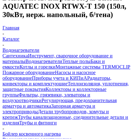
AQUATEC INOX RTWX-T 150 (150л,
30кВт, нерж. напольный, б/тена)
Главная
-
Каталог
-
Водонагреватели
Сантехника
Инструмент, сварочное оборудование и
материалы
Водонагреватели
Теплые полы
Баки и
емкости
Котлы и горелки
Монтажные системы TERMOCLIP
Пожарное оборудование
Насосы и насосное
оборудование
Приборы учета и КИПиА
Радиаторы,
конвекторы и комплектующие
Теплоизоляция, уплотнения,
защитные покрытия
Коллекторы и коллекторные
группы
Фильтры, грязевики, элеваторы и
воздухоотводчики
Регулирующая, предохранительная
арматура и автоматика
Запорная арматура и
электроприводы
Детали трубопроводов, хомуты и
крепеж
Трубы канализационные, соединительные детали и
изделия
Трубы и фитинги
-
Бойлер косвенного нагрева