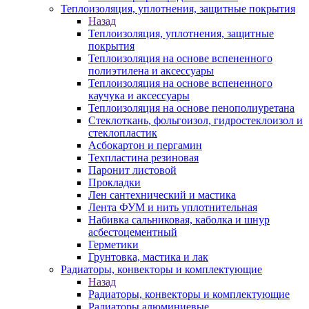
Теплоизоляция, уплотнения, защитные покрытия
Назад
Теплоизоляция, уплотнения, защитные
покрытия
Теплоизоляция на основе вспененного
полиэтилена и аксессуары
Теплоизоляция на основе вспененного
каучука и аксессуары
Теплоизоляция на основе пенополиуретана
Стеклоткань, фольгоизол, гидростеклоизол и
стеклопластик
Асбокартон и пергамин
Техпластина резиновая
Паронит листовой
Прокладки
Лен сантехнический и мастика
Лента ФУМ и нить уплотнительная
Набивка сальниковая, каболка и шнур
асбестоцементный
Герметики
Грунтовка, мастика и лак
Радиаторы, конвекторы и комплектующие
Назад
Радиаторы, конвекторы и комплектующие
Радиаторы алюминиевые