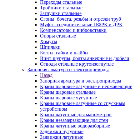
Переходы стальные
Тройники стальные
Заглушки стальные
Сгоны, бочата, резьбы и отрезки труб
Муфты соединительные ПФРК и ДРК
Компенсаторы и вибровставки
Опоры стальные
Хомуты
Шпильки
Болты, гайки и шайбы
Винт-шурупы, болты анкерные и дюбели
Отводы стальные крутоизогнутые
Запорная арматура и электроприводы
Назад
Запорная арматура и электроприводы
Краны шаровые латунные и нержавеющие
Краны шаровые стальные
Краны шаровые чугунные
Краны шаровые латунные со спускным
устройством
Краны латунные для манометров
Краны незамерзающие для стен
Краны латунные водоразборные
Задвижки чугунные
Задвижки латунные