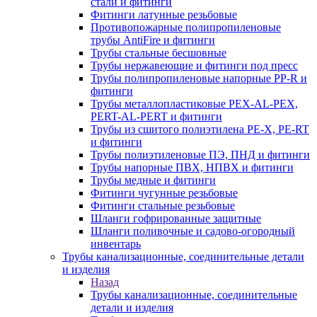
стали и фитинги
Фитинги латунные резьбовые
Противопожарные полипропиленовые
трубы AntiFire и фитинги
Трубы стальные бесшовные
Трубы нержавеющие и фитинги под пресс
Трубы полипропиленовые напорные PP-R и
фитинги
Трубы металлопластиковые PEX-AL-PEX,
PERT-AL-PERT и фитинги
Трубы из сшитого полиэтилена PE-X, PE-RT
и фитинги
Трубы полиэтиленовые ПЭ, ПНД и фитинги
Трубы напорные ПВХ, НПВХ и фитинги
Трубы медные и фитинги
Фитинги чугунные резьбовые
Фитинги стальные резьбовые
Шланги гофрированные защитные
Шланги поливочные и садово-огородный
инвентарь
Трубы канализационные, соединительные детали
и изделия
Назад
Трубы канализационные, соединительные
детали и изделия