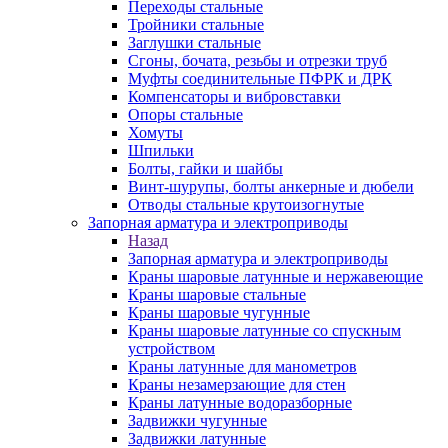
Переходы стальные
Тройники стальные
Заглушки стальные
Сгоны, бочата, резьбы и отрезки труб
Муфты соединительные ПФРК и ДРК
Компенсаторы и вибровставки
Опоры стальные
Хомуты
Шпильки
Болты, гайки и шайбы
Винт-шурупы, болты анкерные и дюбели
Отводы стальные крутоизогнутые
Запорная арматура и электроприводы
Назад
Запорная арматура и электроприводы
Краны шаровые латунные и нержавеющие
Краны шаровые стальные
Краны шаровые чугунные
Краны шаровые латунные со спускным
устройством
Краны латунные для манометров
Краны незамерзающие для стен
Краны латунные водоразборные
Задвижки чугунные
Задвижки латунные