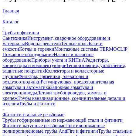
Главная
-
Каталог
-
Трубы и фитинги
Сантехника
Инструмент, сварочное оборудование и
материалы
Водонагреватели
Теплые полы
Баки и
емкости
Котлы и горелки
Монтажные системы TERMOCLIP
Пожарное оборудование
Насосы и насосное
оборудование
Приборы учета и КИПиА
Радиаторы,
конвекторы и комплектующие
Теплоизоляция, уплотнения,
защитные покрытия
Коллекторы и коллекторные
группы
Фильтры, грязевики, элеваторы и
воздухоотводчики
Регулирующая, предохранительная
арматура и автоматика
Запорная арматура и
электроприводы
Детали трубопроводов, хомуты и
крепеж
Трубы канализационные, соединительные детали и
изделия
Трубы и фитинги
-
Фитинги стальные резьбовые
Трубы гофрированные из нержавеющей стали и фитинги
Фитинги латунные резьбовые
Противопожарные
полипропиленовые трубы AntiFire и фитинги
Трубы стальные