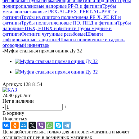
бесшовные
Трубы нержавеющие и фитинги под пресс
Трубы
полипропиленовые напорные PP-R и фитинги
Трубы
металлопластиковые PEX-AL-PEX, PERT-AL-PERT и
фитинги
Трубы из сшитого полиэтилена PE-X, PE-RT и
фитинги
Трубы полиэтиленовые ПЭ, ПНД и фитинги
Трубы
напорные ПВХ, НПВХ и фитинги
Трубы медные и
фитинги
Фитинги чугунные резьбовые
Шланги
гофрированные защитные
Шланги поливочные и садово-
огородный инвентарь
-
Муфта стальная прямая оцинк Ду 32
Артикул:
128-8154
74.90
руб.
/шт
Нет в наличии
-
+
В корзину
Поделиться
Цена действительна только для интернет-магазина и может
отличаться от цен в розничных магазинах