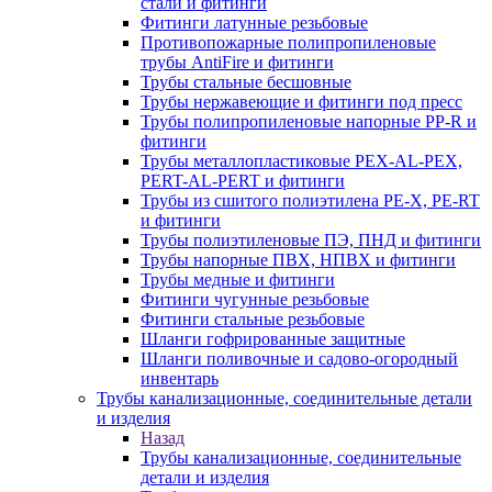
стали и фитинги
Фитинги латунные резьбовые
Противопожарные полипропиленовые
трубы AntiFire и фитинги
Трубы стальные бесшовные
Трубы нержавеющие и фитинги под пресс
Трубы полипропиленовые напорные PP-R и
фитинги
Трубы металлопластиковые PEX-AL-PEX,
PERT-AL-PERT и фитинги
Трубы из сшитого полиэтилена PE-X, PE-RT
и фитинги
Трубы полиэтиленовые ПЭ, ПНД и фитинги
Трубы напорные ПВХ, НПВХ и фитинги
Трубы медные и фитинги
Фитинги чугунные резьбовые
Фитинги стальные резьбовые
Шланги гофрированные защитные
Шланги поливочные и садово-огородный
инвентарь
Трубы канализационные, соединительные детали
и изделия
Назад
Трубы канализационные, соединительные
детали и изделия