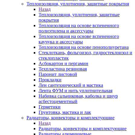
Теплоизоляция, уплотнения, защитные покрытия
Назад
Теплоизоляция, уплотнения, защитные
покрытия
Теплоизоляция на основе вспененного
полиэтилена и аксессуары
Теплоизоляция на основе вспененного
каучука и аксессуары
Теплоизоляция на основе пенополиуретана
Стеклоткань, фольгоизол, гидростеклоизол и
стеклопластик
Асбокартон и пергамин
Техпластина резиновая
Паронит листовой
Прокладки
Лен сантехнический и мастика
Лента ФУМ и нить уплотнительная
Набивка сальниковая, каболка и шнур
асбестоцементный
Герметики
Грунтовка, мастика и лак
Радиаторы, конвекторы и комплектующие
Назад
Радиаторы, конвекторы и комплектующие
Радиаторы алюминиевые