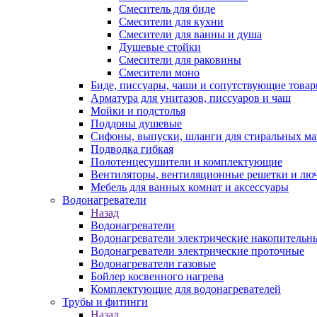
Смеситель для биде
Смесители для кухни
Смесители для ванны и душа
Душевые стойки
Смесители для раковины
Смесители моно
Биде, писсуары, чаши и сопутствующие това
Арматура для унитазов, писсуаров и чаш
Мойки и подстолья
Поддоны душевые
Сифоны, выпуски, шланги для стиральных м
Подводка гибкая
Полотенцесушители и комплектующие
Вентиляторы, вентиляционные решетки и лю
Мебель для ванных комнат и аксессуары
Водонагреватели
Назад
Водонагреватели
Водонагреватели электрические накопительн
Водонагреватели электрические проточные
Водонагреватели газовые
Бойлер косвенного нагрева
Комплектующие для водонагревателей
Трубы и фитинги
Назад