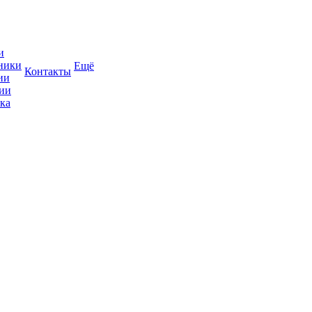
и
ники
Ещё
Контакты
ии
ии
ка