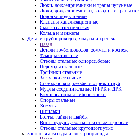
Люки, дождеприемники и трапы чугунные
Люки, дождеприемники, колодцы и трапы по
Воронки водосточные
Клапаны канализационные
Смазка сантехническая
Кольца и манжеты
Детали трубопроводов, хомуты и крепеж
Назад
Детали трубопроводов, хомуты и крепеж
Фланцы стальные
Отводы стальные однорезьбовые
Переходы стальные
Тройники стальные
Заглушки стальные
Сгоны, бочата, резьбы и отрезки труб
Муфты соединительные ПФРК и ДРК
Компенсаторы и вибровставки
Опоры стальные
Хомуты
Шпильки
Болты, гайки и шайбы
Винт-шурупы, болты анкерные и дюбели
Отводы стальные крутоизогнутые
Запорная арматура и электроприводы