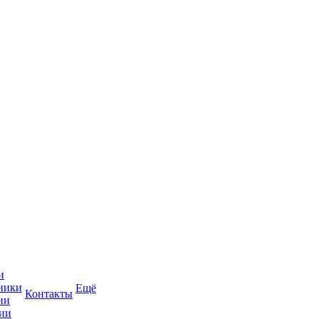
и
ники
Ещё
Контакты
ии
ии