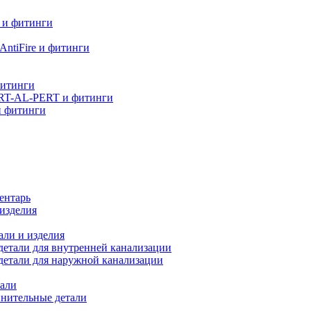
 и фитинги
ntiFire и фитинги
фитинги
RT-AL-PERT и фитинги
и фитинги
ентарь
изделия
али и изделия
етали для внутренней канализации
детали для наружной канализации
али
нительные детали