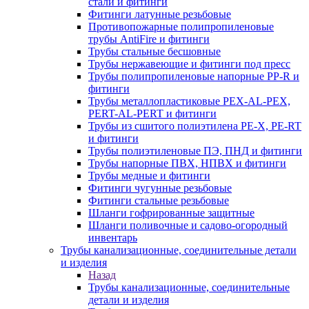
стали и фитинги
Фитинги латунные резьбовые
Противопожарные полипропиленовые
трубы AntiFire и фитинги
Трубы стальные бесшовные
Трубы нержавеющие и фитинги под пресс
Трубы полипропиленовые напорные PP-R и
фитинги
Трубы металлопластиковые PEX-AL-PEX,
PERT-AL-PERT и фитинги
Трубы из сшитого полиэтилена PE-X, PE-RT
и фитинги
Трубы полиэтиленовые ПЭ, ПНД и фитинги
Трубы напорные ПВХ, НПВХ и фитинги
Трубы медные и фитинги
Фитинги чугунные резьбовые
Фитинги стальные резьбовые
Шланги гофрированные защитные
Шланги поливочные и садово-огородный
инвентарь
Трубы канализационные, соединительные детали
и изделия
Назад
Трубы канализационные, соединительные
детали и изделия