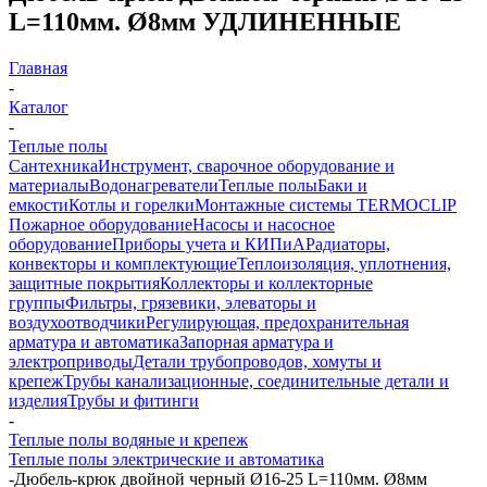
L=110мм. Ø8мм УДЛИНЕННЫЕ
Главная
-
Каталог
-
Теплые полы
Сантехника
Инструмент, сварочное оборудование и
материалы
Водонагреватели
Теплые полы
Баки и
емкости
Котлы и горелки
Монтажные системы TERMOCLIP
Пожарное оборудование
Насосы и насосное
оборудование
Приборы учета и КИПиА
Радиаторы,
конвекторы и комплектующие
Теплоизоляция, уплотнения,
защитные покрытия
Коллекторы и коллекторные
группы
Фильтры, грязевики, элеваторы и
воздухоотводчики
Регулирующая, предохранительная
арматура и автоматика
Запорная арматура и
электроприводы
Детали трубопроводов, хомуты и
крепеж
Трубы канализационные, соединительные детали и
изделия
Трубы и фитинги
-
Теплые полы водяные и крепеж
Теплые полы электрические и автоматика
-
Дюбель-крюк двойной черный Ø16-25 L=110мм. Ø8мм