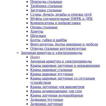
Переходы стальные
Тройники стальные
Заглушки стальные
Сгоны, бочата, резьбы и отрезки труб
Муфты соединительные ПФРК и ДРК
Компенсаторы и вибровставки
Опоры стальные
Хомуты
Шпильки
Болты, гайки и шайбы
Винт-шурупы, болты анкерные и дюбели
Отводы стальные крутоизогнутые
Запорная арматура и электроприводы
Назад
Запорная арматура и электроприводы
Краны шаровые латунные и нержавеющие
Краны шаровые стальные
Краны шаровые чугунные
Краны шаровые латунные со спускным
устройством
Краны латунные для манометров
Краны незамерзающие для стен
Краны латунные водоразборные
Задвижки чугунные
Задвижки латунные