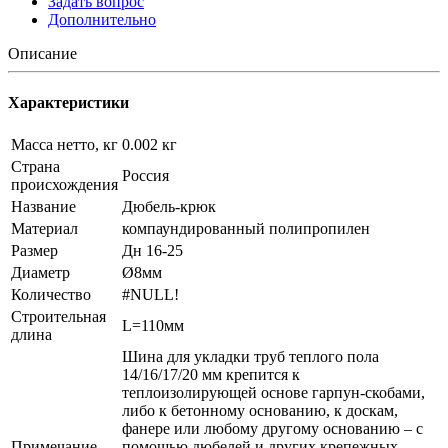
Задать вопрос
Дополнительно
Описание
Характеристики
Масса нетто, кг
0.002 кг
Страна
Россия
происхождения
Название
Дюбель-крюк
Материал
компаундированный полипропилен
Размер
Дн 16-25
Диаметр
Ø8мм
Количество
#NULL!
Строительная
L=110мм
длина
Шина для укладки труб теплого пола
14/16/17/20 мм крепится к
теплоизолирующей основе гарпун-скобами,
либо к бетонному основанию, к доскам,
фанере или любому другому основанию – с
Примечание
помощью дюбелей и других крепежных