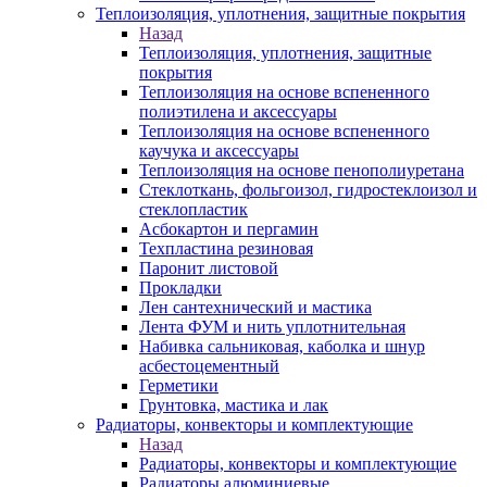
Теплоизоляция, уплотнения, защитные покрытия
Назад
Теплоизоляция, уплотнения, защитные
покрытия
Теплоизоляция на основе вспененного
полиэтилена и аксессуары
Теплоизоляция на основе вспененного
каучука и аксессуары
Теплоизоляция на основе пенополиуретана
Стеклоткань, фольгоизол, гидростеклоизол и
стеклопластик
Асбокартон и пергамин
Техпластина резиновая
Паронит листовой
Прокладки
Лен сантехнический и мастика
Лента ФУМ и нить уплотнительная
Набивка сальниковая, каболка и шнур
асбестоцементный
Герметики
Грунтовка, мастика и лак
Радиаторы, конвекторы и комплектующие
Назад
Радиаторы, конвекторы и комплектующие
Радиаторы алюминиевые