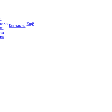
и
ники
Ещё
Контакты
ии
ии
ка