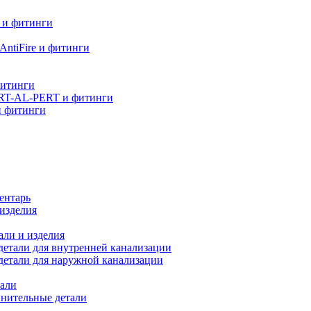
 и фитинги
ntiFire и фитинги
фитинги
RT-AL-PERT и фитинги
и фитинги
ентарь
изделия
али и изделия
етали для внутренней канализации
детали для наружной канализации
али
нительные детали