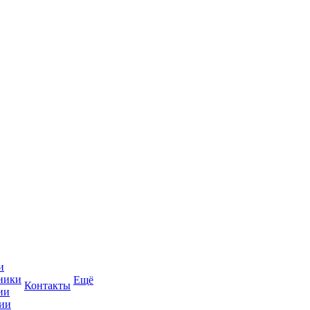
и
ники
Ещё
Контакты
ии
ии