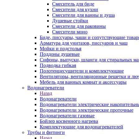
Смеситель для биде
Смесители для кухни
Смесители для ванны и душа
Душевые стойки
Смесители для раковины
Смесители моно
Биде, писсуары, чаши и сопутствующие това
Арматура для унитазов, писсуаров и чаш
Мойки и подстолья
Поддоны душевые
Сифоны, выпуски, шланги для стиральных м
Подводка гибкая
Полотенцесушители и комплектующие
Вентиляторы, вентиляционные решетки и лю
Мебель для ванных комнат и аксессуары
Водонагреватели
Назад
Водонагреватели
Водонагреватели электрические накопительн
Водонагреватели электрические проточные
Водонагреватели газовые
Бойлер косвенного нагрева
Комплектующие для водонагревателей
Трубы и фитинги
Назад