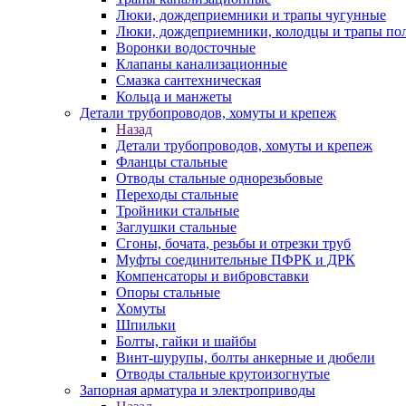
Люки, дождеприемники и трапы чугунные
Люки, дождеприемники, колодцы и трапы по
Воронки водосточные
Клапаны канализационные
Смазка сантехническая
Кольца и манжеты
Детали трубопроводов, хомуты и крепеж
Назад
Детали трубопроводов, хомуты и крепеж
Фланцы стальные
Отводы стальные однорезьбовые
Переходы стальные
Тройники стальные
Заглушки стальные
Сгоны, бочата, резьбы и отрезки труб
Муфты соединительные ПФРК и ДРК
Компенсаторы и вибровставки
Опоры стальные
Хомуты
Шпильки
Болты, гайки и шайбы
Винт-шурупы, болты анкерные и дюбели
Отводы стальные крутоизогнутые
Запорная арматура и электроприводы