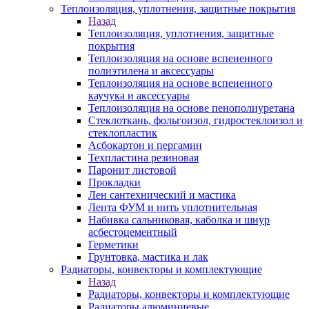
Теплоизоляция, уплотнения, защитные покрытия
Назад
Теплоизоляция, уплотнения, защитные
покрытия
Теплоизоляция на основе вспененного
полиэтилена и аксессуары
Теплоизоляция на основе вспененного
каучука и аксессуары
Теплоизоляция на основе пенополиуретана
Стеклоткань, фольгоизол, гидростеклоизол и
стеклопластик
Асбокартон и пергамин
Техпластина резиновая
Паронит листовой
Прокладки
Лен сантехнический и мастика
Лента ФУМ и нить уплотнительная
Набивка сальниковая, каболка и шнур
асбестоцементный
Герметики
Грунтовка, мастика и лак
Радиаторы, конвекторы и комплектующие
Назад
Радиаторы, конвекторы и комплектующие
Радиаторы алюминиевые