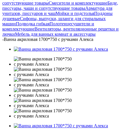
сопутствующие товары
Смесители и комплектующие
Биде,
писсуары, чаши и сопутствующие товары
Арматура для
унитазов, писсуаров и чаш
Мойки и подстолья
Поддоны
душевые
Сифоны, выпуски, шланги для стиральных
машин
Подводка гибкая
Полотенцесушители и
комплектующие
Вентиляторы, вентиляционные решетки и
лючки
Мебель для ванных комнат и аксессуары
-
Ванна акриловая 1700*750 с ручками Алекса