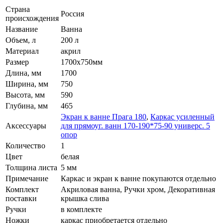
Страна
Россия
происхождения
Название
Ванна
Объем, л
200 л
Материал
акрил
Размер
1700x750мм
Длина, мм
1700
Ширина, мм
750
Высота, мм
590
Глубина, мм
465
Экран к ванне Прага 180
,
Каркас усиленный
Аксессуары
для прямоуг. ванн 170-190*75-90 универс. 5
опор
Количество
1
Цвет
белая
Толщина листа
5 мм
Примечание
Каркас и экран к ванне покупаются отдельно
Комплект
Акриловая ванна, Ручки хром, Декоративная
поставки
крышка слива
Ручки
в комплекте
Ножки
каркас приобретается отдельно