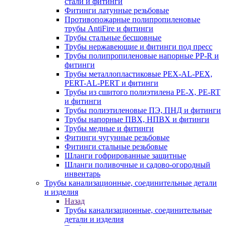
стали и фитинги
Фитинги латунные резьбовые
Противопожарные полипропиленовые
трубы AntiFire и фитинги
Трубы стальные бесшовные
Трубы нержавеющие и фитинги под пресс
Трубы полипропиленовые напорные PP-R и
фитинги
Трубы металлопластиковые PEX-AL-PEX,
PERT-AL-PERT и фитинги
Трубы из сшитого полиэтилена PE-X, PE-RT
и фитинги
Трубы полиэтиленовые ПЭ, ПНД и фитинги
Трубы напорные ПВХ, НПВХ и фитинги
Трубы медные и фитинги
Фитинги чугунные резьбовые
Фитинги стальные резьбовые
Шланги гофрированные защитные
Шланги поливочные и садово-огородный
инвентарь
Трубы канализационные, соединительные детали
и изделия
Назад
Трубы канализационные, соединительные
детали и изделия