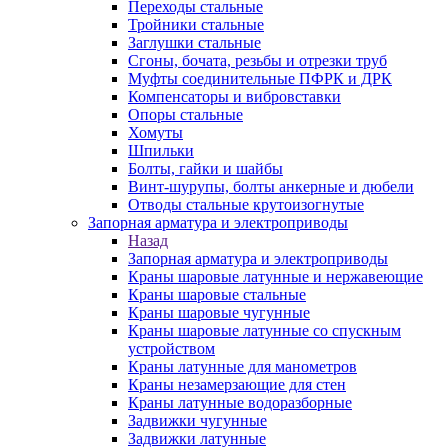
Переходы стальные
Тройники стальные
Заглушки стальные
Сгоны, бочата, резьбы и отрезки труб
Муфты соединительные ПФРК и ДРК
Компенсаторы и вибровставки
Опоры стальные
Хомуты
Шпильки
Болты, гайки и шайбы
Винт-шурупы, болты анкерные и дюбели
Отводы стальные крутоизогнутые
Запорная арматура и электроприводы
Назад
Запорная арматура и электроприводы
Краны шаровые латунные и нержавеющие
Краны шаровые стальные
Краны шаровые чугунные
Краны шаровые латунные со спускным
устройством
Краны латунные для манометров
Краны незамерзающие для стен
Краны латунные водоразборные
Задвижки чугунные
Задвижки латунные