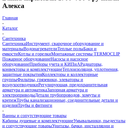
Алекса
Главная
-
Каталог
-
Сантехника
Сантехника
Инструмент, сварочное оборудование и
материалы
Водонагреватели
Теплые полы
Баки и
емкости
Котлы и горелки
Монтажные системы TERMOCLIP
Пожарное оборудование
Насосы и насосное
оборудование
Приборы учета и КИПиА
Радиаторы,
конвекторы и комплектующие
Теплоизоляция, уплотнения,
защитные покрытия
Коллекторы и коллекторные
группы
Фильтры, грязевики, элеваторы и
воздухоотводчики
Регулирующая, предохранительная
арматура и автоматика
Запорная арматура и
электроприводы
Детали трубопроводов, хомуты и
крепеж
Трубы канализационные, соединительные детали и
изделия
Трубы и фитинги
-
Ванны и сопутствующие товары
Кабины душевые и комплектующие
Умывальники, пьедесталы
и сопутствующие товары
Унитазы, бачки, инсталляции и