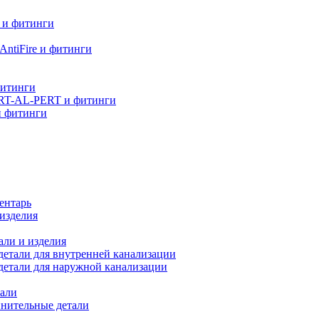
 и фитинги
ntiFire и фитинги
фитинги
RT-AL-PERT и фитинги
и фитинги
ентарь
изделия
али и изделия
етали для внутренней канализации
детали для наружной канализации
али
нительные детали