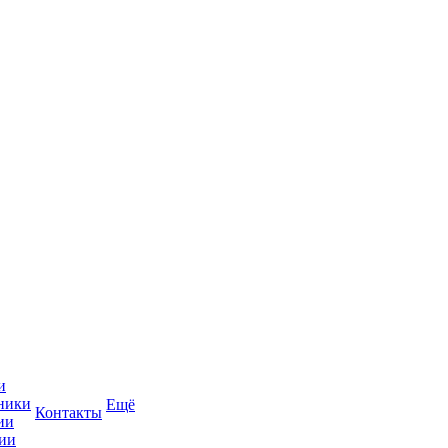
и
ники
Ещё
Контакты
ии
ии