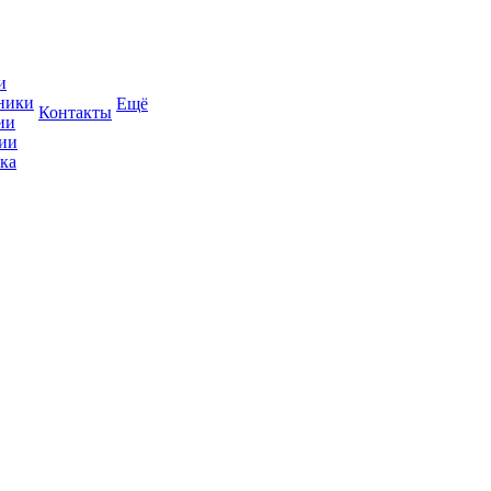
и
ники
Ещё
Контакты
ии
ии
ка