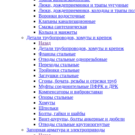
Люки, дождеприемники и трапы чугунные
Люки, дождеприемники, колодцы и трапы по
Воронки водосточные
Клапаны канализационные
Смазка сантехническая
Кольца и манжеты
Детали трубопроводов, хомуты и крепеж
Назад
Детали трубопроводов, хомуты и крепеж
Фланцы стальные
Отводы стальные однорезьбовые
Переходы стальные
Тройники стальные
Заглушки стальные
Сгоны, бочата, резьбы и отрезки труб
Муфты соединительные ПФРК и ДРК
Компенсаторы и вибровставки
Опоры стальные
Хомуты
Шпильки
Болты, гайки и шайбы
Винт-шурупы, болты анкерные и дюбели
Отводы стальные крутоизогнутые
Запорная арматура и электроприводы