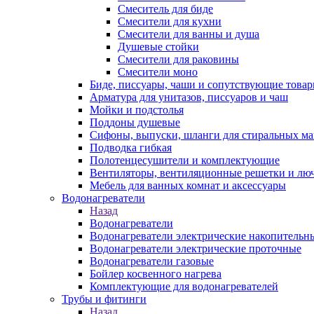
Смеситель для биде
Смесители для кухни
Смесители для ванны и душа
Душевые стойки
Смесители для раковины
Смесители моно
Биде, писсуары, чаши и сопутствующие това
Арматура для унитазов, писсуаров и чаш
Мойки и подстолья
Поддоны душевые
Сифоны, выпуски, шланги для стиральных м
Подводка гибкая
Полотенцесушители и комплектующие
Вентиляторы, вентиляционные решетки и лю
Мебель для ванных комнат и аксессуары
Водонагреватели
Назад
Водонагреватели
Водонагреватели электрические накопительн
Водонагреватели электрические проточные
Водонагреватели газовые
Бойлер косвенного нагрева
Комплектующие для водонагревателей
Трубы и фитинги
Назад