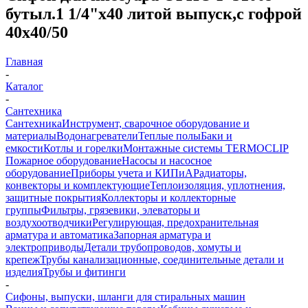
бутыл.1 1/4"х40 литой выпуск,с гофрой
40х40/50
Главная
-
Каталог
-
Сантехника
Сантехника
Инструмент, сварочное оборудование и
материалы
Водонагреватели
Теплые полы
Баки и
емкости
Котлы и горелки
Монтажные системы TERMOCLIP
Пожарное оборудование
Насосы и насосное
оборудование
Приборы учета и КИПиА
Радиаторы,
конвекторы и комплектующие
Теплоизоляция, уплотнения,
защитные покрытия
Коллекторы и коллекторные
группы
Фильтры, грязевики, элеваторы и
воздухоотводчики
Регулирующая, предохранительная
арматура и автоматика
Запорная арматура и
электроприводы
Детали трубопроводов, хомуты и
крепеж
Трубы канализационные, соединительные детали и
изделия
Трубы и фитинги
-
Сифоны, выпуски, шланги для стиральных машин