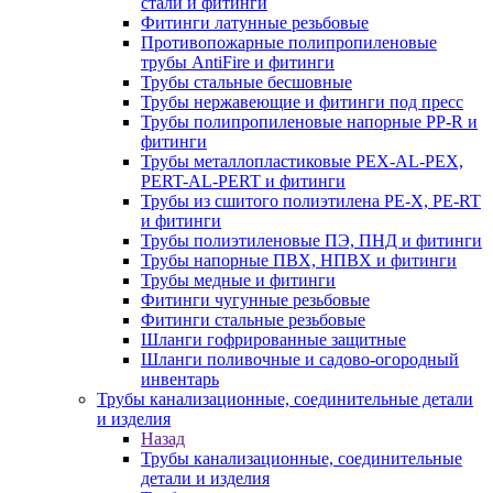
стали и фитинги
Фитинги латунные резьбовые
Противопожарные полипропиленовые
трубы AntiFire и фитинги
Трубы стальные бесшовные
Трубы нержавеющие и фитинги под пресс
Трубы полипропиленовые напорные PP-R и
фитинги
Трубы металлопластиковые PEX-AL-PEX,
PERT-AL-PERT и фитинги
Трубы из сшитого полиэтилена PE-X, PE-RT
и фитинги
Трубы полиэтиленовые ПЭ, ПНД и фитинги
Трубы напорные ПВХ, НПВХ и фитинги
Трубы медные и фитинги
Фитинги чугунные резьбовые
Фитинги стальные резьбовые
Шланги гофрированные защитные
Шланги поливочные и садово-огородный
инвентарь
Трубы канализационные, соединительные детали
и изделия
Назад
Трубы канализационные, соединительные
детали и изделия