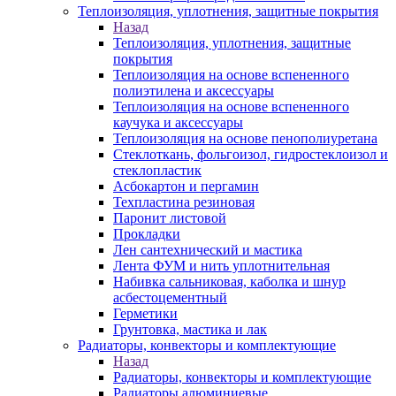
Теплоизоляция, уплотнения, защитные покрытия
Назад
Теплоизоляция, уплотнения, защитные
покрытия
Теплоизоляция на основе вспененного
полиэтилена и аксессуары
Теплоизоляция на основе вспененного
каучука и аксессуары
Теплоизоляция на основе пенополиуретана
Стеклоткань, фольгоизол, гидростеклоизол и
стеклопластик
Асбокартон и пергамин
Техпластина резиновая
Паронит листовой
Прокладки
Лен сантехнический и мастика
Лента ФУМ и нить уплотнительная
Набивка сальниковая, каболка и шнур
асбестоцементный
Герметики
Грунтовка, мастика и лак
Радиаторы, конвекторы и комплектующие
Назад
Радиаторы, конвекторы и комплектующие
Радиаторы алюминиевые