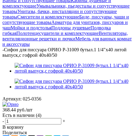
Ванны и сопутствующие товары
Кабины душевые и
комплектующие
Умывальники, пьедесталы и сопутствующие
товары
Унитазы, бачки, инсталляции и сопутствующие
товары
Смесители и комплектующие
Биде, писсуары, чаши и
сопутствующие товары
Арматура для унитазов, писсуаров и
чаш
Мойки и подстолья
Поддоны душевые
Подводка
гибкая
Полотенцесушители и комплектующие
Вентиляторы,
вентиляционные решетки и лючки
Мебель для ванных комнат
и аксессуары
-
Сифон для писсуара ОРИО P-31009 бутыл.1 1/4"х40 литой
выпуск,с гофрой 40х40/50
Артикул:
025-0356
368.44
руб.
/шт
Есть в наличии
(4)
-
+
В корзину
Поделиться