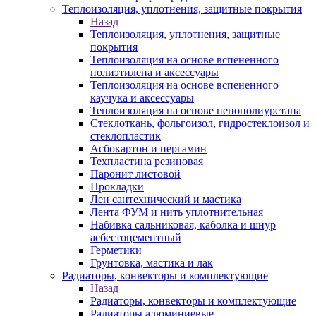
Теплоизоляция, уплотнения, защитные покрытия
Назад
Теплоизоляция, уплотнения, защитные
покрытия
Теплоизоляция на основе вспененного
полиэтилена и аксессуары
Теплоизоляция на основе вспененного
каучука и аксессуары
Теплоизоляция на основе пенополиуретана
Стеклоткань, фольгоизол, гидростеклоизол и
стеклопластик
Асбокартон и пергамин
Техпластина резиновая
Паронит листовой
Прокладки
Лен сантехнический и мастика
Лента ФУМ и нить уплотнительная
Набивка сальниковая, каболка и шнур
асбестоцементный
Герметики
Грунтовка, мастика и лак
Радиаторы, конвекторы и комплектующие
Назад
Радиаторы, конвекторы и комплектующие
Радиаторы алюминиевые