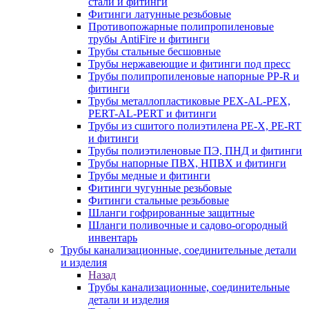
стали и фитинги
Фитинги латунные резьбовые
Противопожарные полипропиленовые
трубы AntiFire и фитинги
Трубы стальные бесшовные
Трубы нержавеющие и фитинги под пресс
Трубы полипропиленовые напорные PP-R и
фитинги
Трубы металлопластиковые PEX-AL-PEX,
PERT-AL-PERT и фитинги
Трубы из сшитого полиэтилена PE-X, PE-RT
и фитинги
Трубы полиэтиленовые ПЭ, ПНД и фитинги
Трубы напорные ПВХ, НПВХ и фитинги
Трубы медные и фитинги
Фитинги чугунные резьбовые
Фитинги стальные резьбовые
Шланги гофрированные защитные
Шланги поливочные и садово-огородный
инвентарь
Трубы канализационные, соединительные детали
и изделия
Назад
Трубы канализационные, соединительные
детали и изделия