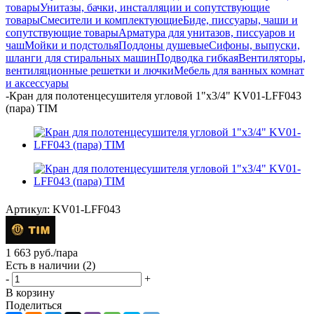
товары
Унитазы, бачки, инсталляции и сопутствующие
товары
Смесители и комплектующие
Биде, писсуары, чаши и
сопутствующие товары
Арматура для унитазов, писсуаров и
чаш
Мойки и подстолья
Поддоны душевые
Сифоны, выпуски,
шланги для стиральных машин
Подводка гибкая
Вентиляторы,
вентиляционные решетки и лючки
Мебель для ванных комнат
и аксессуары
-
Кран для полотенцесушителя угловой 1"х3/4" KV01-LFF043
(пара) TIM
Артикул:
KV01-LFF043
1 663
руб.
/пара
Есть в наличии
(2)
-
+
В корзину
Поделиться