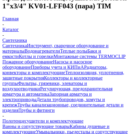
1"х3/4" KV01-LFF043 (пара) TIM
Главная
-
Каталог
-
Сантехника
Сантехника
Инструмент, сварочное оборудование и
материалы
Водонагреватели
Теплые полы
Баки и
емкости
Котлы и горелки
Монтажные системы TERMOCLIP
Пожарное оборудование
Насосы и насосное
оборудование
Приборы учета и КИПиА
Радиаторы,
конвекторы и комплектующие
Теплоизоляция, уплотнения,
защитные покрытия
Коллекторы и коллекторные
группы
Фильтры, грязевики, элеваторы и
воздухоотводчики
Регулирующая, предохранительная
арматура и автоматика
Запорная арматура и
электроприводы
Детали трубопроводов, хомуты и
крепеж
Трубы канализационные, соединительные детали и
изделия
Трубы и фитинги
-
Полотенцесушители и комплектующие
Ванны и сопутствующие товары
Кабины душевые и
комплектующие
Умывальники, пьедесталы и сопутствующие