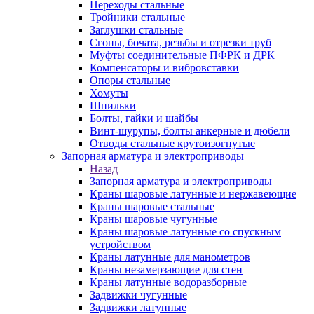
Переходы стальные
Тройники стальные
Заглушки стальные
Сгоны, бочата, резьбы и отрезки труб
Муфты соединительные ПФРК и ДРК
Компенсаторы и вибровставки
Опоры стальные
Хомуты
Шпильки
Болты, гайки и шайбы
Винт-шурупы, болты анкерные и дюбели
Отводы стальные крутоизогнутые
Запорная арматура и электроприводы
Назад
Запорная арматура и электроприводы
Краны шаровые латунные и нержавеющие
Краны шаровые стальные
Краны шаровые чугунные
Краны шаровые латунные со спускным
устройством
Краны латунные для манометров
Краны незамерзающие для стен
Краны латунные водоразборные
Задвижки чугунные
Задвижки латунные