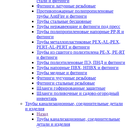
стали и фитинги
Фитинги латунные резьбовые
Противопожарные полипропиленовые
трубы AntiFire и фитинги
Трубы стальные бесшовные
Трубы нержавеющие и фитинги под пресс
Трубы полипропиленовые напорные PP-R и
фитинги
Трубы металлопластиковые PEX-AL-PEX,
PERT-AL-PERT и фитинги
Трубы из сшитого полиэтилена PE-X, PE-RT
и фитинги
Трубы полиэтиленовые ПЭ, ПНД и фитинги
Трубы напорные ПВХ, НПВХ и фитинги
Трубы медные и фитинги
Фитинги чугунные резьбовые
Фитинги стальные резьбовые
Шланги гофрированные защитные
Шланги поливочные и садово-огородный
инвентарь
Трубы канализационные, соединительные детали
и изделия
Назад
Трубы канализационные, соединительные
детали и изделия