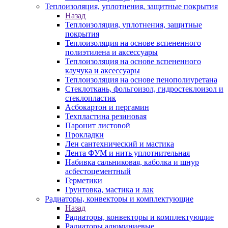
Теплоизоляция, уплотнения, защитные покрытия
Назад
Теплоизоляция, уплотнения, защитные
покрытия
Теплоизоляция на основе вспененного
полиэтилена и аксессуары
Теплоизоляция на основе вспененного
каучука и аксессуары
Теплоизоляция на основе пенополиуретана
Стеклоткань, фольгоизол, гидростеклоизол и
стеклопластик
Асбокартон и пергамин
Техпластина резиновая
Паронит листовой
Прокладки
Лен сантехнический и мастика
Лента ФУМ и нить уплотнительная
Набивка сальниковая, каболка и шнур
асбестоцементный
Герметики
Грунтовка, мастика и лак
Радиаторы, конвекторы и комплектующие
Назад
Радиаторы, конвекторы и комплектующие
Радиаторы алюминиевые