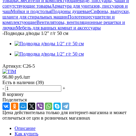
товары
Смесители и комплектующие
Биде, писсуары, чаши и
сопутствующие товары
Арматура для унитазов, писсуаров и
чаш
Мойки и подстолья
Поддоны душевые
Сифоны, выпуски,
шланги для стиральных машин
Полотенцесушители и
комплектующие
Вентиляторы, вентиляционные решетки и
лючки
Мебель для ванных комнат и аксессуары
-
Подводка д/воды 1/2" г/г 50 см
Артикул:
C26-5
96.80
руб.
/шт
Есть в наличии
(39)
-
+
В корзину
Поделиться
Цена действительна только для интернет-магазина и может
отличаться от цен в розничных магазинах
Описание
Как купить