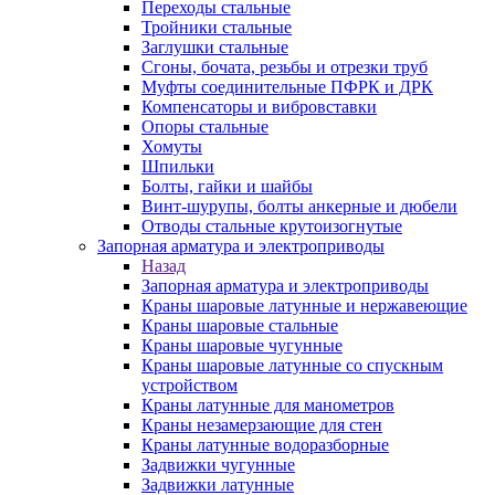
Переходы стальные
Тройники стальные
Заглушки стальные
Сгоны, бочата, резьбы и отрезки труб
Муфты соединительные ПФРК и ДРК
Компенсаторы и вибровставки
Опоры стальные
Хомуты
Шпильки
Болты, гайки и шайбы
Винт-шурупы, болты анкерные и дюбели
Отводы стальные крутоизогнутые
Запорная арматура и электроприводы
Назад
Запорная арматура и электроприводы
Краны шаровые латунные и нержавеющие
Краны шаровые стальные
Краны шаровые чугунные
Краны шаровые латунные со спускным
устройством
Краны латунные для манометров
Краны незамерзающие для стен
Краны латунные водоразборные
Задвижки чугунные
Задвижки латунные