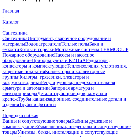
Главная
-
Каталог
-
Сантехника
Сантехника
Инструмент, сварочное оборудование и
материалы
Водонагреватели
Теплые полы
Баки и
емкости
Котлы и горелки
Монтажные системы TERMOCLIP
Пожарное оборудование
Насосы и насосное
оборудование
Приборы учета и КИПиА
Радиаторы,
конвекторы и комплектующие
Теплоизоляция, уплотнения,
защитные покрытия
Коллекторы и коллекторные
группы
Фильтры, грязевики, элеваторы и
воздухоотводчики
Регулирующая, предохранительная
арматура и автоматика
Запорная арматура и
электроприводы
Детали трубопроводов, хомуты и
крепеж
Трубы канализационные, соединительные детали и
изделия
Трубы и фитинги
-
Подводка гибкая
Ванны и сопутствующие товары
Кабины душевые и
комплектующие
Умывальники, пьедесталы и сопутствующие
товары
Унитазы, бачки, инсталляции и сопутствующие