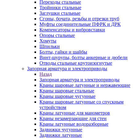
Переходы стальные
Тройники стальные
Заглушки стальные
Сгоны, бочата, резьбы и отрезки труб
Муфты соединительные ПФРК и ДРК
Компенсаторы и вибровставки
Опоры стальные
Хомуты
Шпильки
Болты, гайки и шайбы
Винт-шурупы, болты анкерные и дюбели
Отводы стальные крутоизогнутые
Запорная арматура и электроприводы
Назад
Запорная арматура и электроприводы
Краны шаровые латунные и нержавеющие
Краны шаровые стальные
Краны шаровые чугунные
Краны шаровые латунные со спускным
устройством
Краны латунные для манометров
Краны незамерзающие для стен
Краны латунные водоразборные
Задвижки чугунные
Задвижки латунные