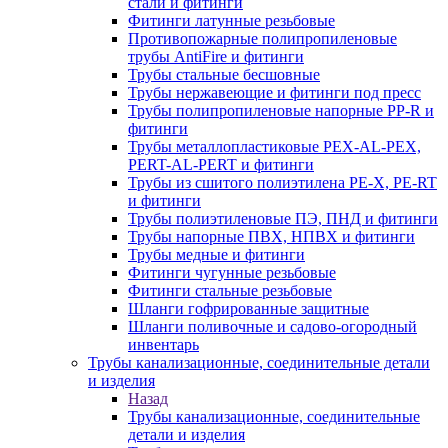
стали и фитинги
Фитинги латунные резьбовые
Противопожарные полипропиленовые
трубы AntiFire и фитинги
Трубы стальные бесшовные
Трубы нержавеющие и фитинги под пресс
Трубы полипропиленовые напорные PP-R и
фитинги
Трубы металлопластиковые PEX-AL-PEX,
PERT-AL-PERT и фитинги
Трубы из сшитого полиэтилена PE-X, PE-RT
и фитинги
Трубы полиэтиленовые ПЭ, ПНД и фитинги
Трубы напорные ПВХ, НПВХ и фитинги
Трубы медные и фитинги
Фитинги чугунные резьбовые
Фитинги стальные резьбовые
Шланги гофрированные защитные
Шланги поливочные и садово-огородный
инвентарь
Трубы канализационные, соединительные детали
и изделия
Назад
Трубы канализационные, соединительные
детали и изделия