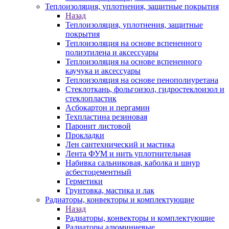
Теплоизоляция, уплотнения, защитные покрытия
Назад
Теплоизоляция, уплотнения, защитные
покрытия
Теплоизоляция на основе вспененного
полиэтилена и аксессуары
Теплоизоляция на основе вспененного
каучука и аксессуары
Теплоизоляция на основе пенополиуретана
Стеклоткань, фольгоизол, гидростеклоизол и
стеклопластик
Асбокартон и пергамин
Техпластина резиновая
Паронит листовой
Прокладки
Лен сантехнический и мастика
Лента ФУМ и нить уплотнительная
Набивка сальниковая, каболка и шнур
асбестоцементный
Герметики
Грунтовка, мастика и лак
Радиаторы, конвекторы и комплектующие
Назад
Радиаторы, конвекторы и комплектующие
Радиаторы алюминиевые