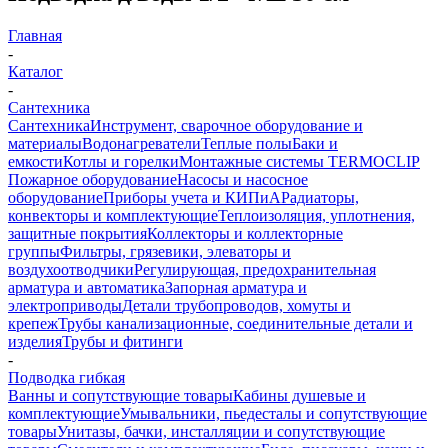
Главная
-
Каталог
-
Сантехника
Сантехника
Инструмент, сварочное оборудование и
материалы
Водонагреватели
Теплые полы
Баки и
емкости
Котлы и горелки
Монтажные системы TERMOCLIP
Пожарное оборудование
Насосы и насосное
оборудование
Приборы учета и КИПиА
Радиаторы,
конвекторы и комплектующие
Теплоизоляция, уплотнения,
защитные покрытия
Коллекторы и коллекторные
группы
Фильтры, грязевики, элеваторы и
воздухоотводчики
Регулирующая, предохранительная
арматура и автоматика
Запорная арматура и
электроприводы
Детали трубопроводов, хомуты и
крепеж
Трубы канализационные, соединительные детали и
изделия
Трубы и фитинги
-
Подводка гибкая
Ванны и сопутствующие товары
Кабины душевые и
комплектующие
Умывальники, пьедесталы и сопутствующие
товары
Унитазы, бачки, инсталляции и сопутствующие