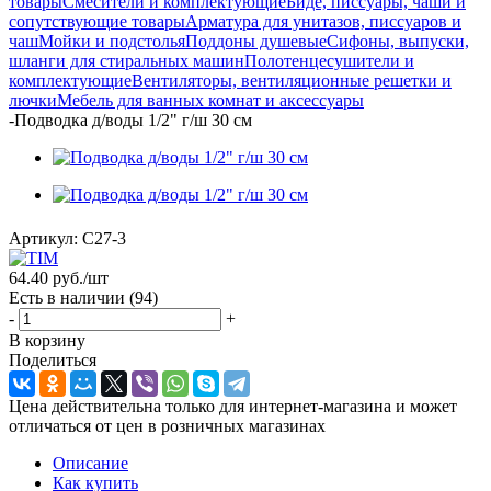
товары
Смесители и комплектующие
Биде, писсуары, чаши и
сопутствующие товары
Арматура для унитазов, писсуаров и
чаш
Мойки и подстолья
Поддоны душевые
Сифоны, выпуски,
шланги для стиральных машин
Полотенцесушители и
комплектующие
Вентиляторы, вентиляционные решетки и
лючки
Мебель для ванных комнат и аксессуары
-
Подводка д/воды 1/2" г/ш 30 см
Артикул:
C27-3
64.40
руб.
/шт
Есть в наличии
(94)
-
+
В корзину
Поделиться
Цена действительна только для интернет-магазина и может
отличаться от цен в розничных магазинах
Описание
Как купить