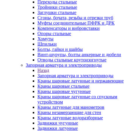
Переходы стальные
Тройники стальные
Заглушки стальные
Сгоны, бочата, резьбы и отрезки труб
Муфты соединительные ПФРК и ДРК
Компенсаторы и вибровставки
Опоры стальные
Хомуты
Шпильки
Болты, гайки и шайбы
Винт-шурупы, болты анкерные и дюбели
Отводы стальные крутоизогнутые
Запорная арматура и электроприводы
Назад
Запорная арматура и электроприводы
Краны шаровые латунные и нержавеющие
Краны шаровые стальные
Краны шаровые чугунные
Краны шаровые латунные со спускным
устройством
Краны латунные для манометров
Краны незамерзающие для стен
Краны латунные водоразборные
Задвижки чугунные
Задвижки латунные