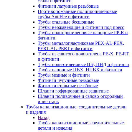
стали и фитинги
Фитинги латунные резьбовые
Противопожарные полипропиленовые
трубы AntiFire и фитинги
Трубы стальные бесшовные
Трубы нержавеющие и фитинги под пресс
Трубы полипропиленовые напорные PP-R и
фитинги
Трубы металлопластиковые PEX-AL-PEX,
PERT-AL-PERT и фитинги
Трубы из сшитого полиэтилена PE-X, PE-RT
и фитинги
Трубы полиэтиленовые ПЭ, ПНД и фитинги
Трубы напорные ПВХ, НПВХ и фитинги
Трубы медные и фитинги
Фитинги чугунные резьбовые
Фитинги стальные резьбовые
Шланги гофрированные защитные
Шланги поливочные и садово-огородный
инвентарь
Трубы канализационные, соединительные детали
и изделия
Назад
Трубы канализационные, соединительные
детали и изделия