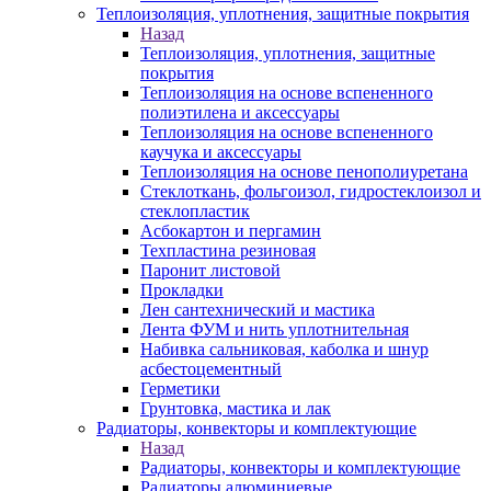
Теплоизоляция, уплотнения, защитные покрытия
Назад
Теплоизоляция, уплотнения, защитные
покрытия
Теплоизоляция на основе вспененного
полиэтилена и аксессуары
Теплоизоляция на основе вспененного
каучука и аксессуары
Теплоизоляция на основе пенополиуретана
Стеклоткань, фольгоизол, гидростеклоизол и
стеклопластик
Асбокартон и пергамин
Техпластина резиновая
Паронит листовой
Прокладки
Лен сантехнический и мастика
Лента ФУМ и нить уплотнительная
Набивка сальниковая, каболка и шнур
асбестоцементный
Герметики
Грунтовка, мастика и лак
Радиаторы, конвекторы и комплектующие
Назад
Радиаторы, конвекторы и комплектующие
Радиаторы алюминиевые