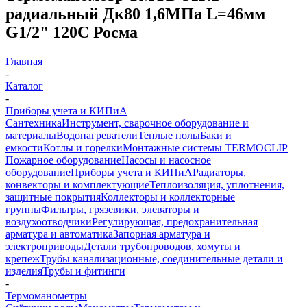
радиальный Дк80 1,6МПа L=46мм
G1/2" 120C Росма
Главная
-
Каталог
-
Приборы учета и КИПиА
Сантехника
Инструмент, сварочное оборудование и
материалы
Водонагреватели
Теплые полы
Баки и
емкости
Котлы и горелки
Монтажные системы TERMOCLIP
Пожарное оборудование
Насосы и насосное
оборудование
Приборы учета и КИПиА
Радиаторы,
конвекторы и комплектующие
Теплоизоляция, уплотнения,
защитные покрытия
Коллекторы и коллекторные
группы
Фильтры, грязевики, элеваторы и
воздухоотводчики
Регулирующая, предохранительная
арматура и автоматика
Запорная арматура и
электроприводы
Детали трубопроводов, хомуты и
крепеж
Трубы канализационные, соединительные детали и
изделия
Трубы и фитинги
-
Термоманометры