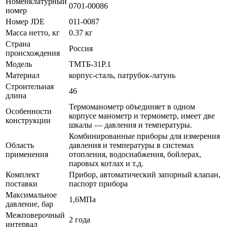
Номенклатурный
0701-00086
номер
Номер JDE
011-0087
Масса нетто, кг
0.37 кг
Страна
Россия
происхождения
Модель
ТМТБ-31Р.1
Материал
корпус-сталь, патрубок-латунь
Строительная
46
длина
Термоманометр объединяет в одном
Особенности
корпусе манометр и термометр, имеет две
конструкции
шкалы — давления и температуры.
Комбинированные приборы для измерения
Область
давления и температуры в системах
применения
отопления, водоснабжения, бойлерах,
паровых котлах и т.д.
Комплект
Прибор, автоматический запорный клапан,
поставки
паспорт прибора
Максимальное
1,6МПа
давление, бар
Межповерочный
2 года
интервал