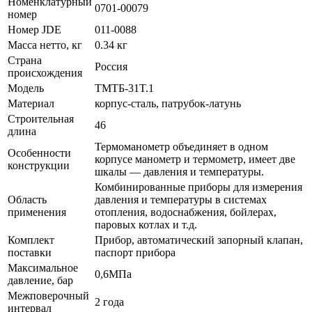
Номенклатурный
0701-00079
номер
Номер JDE
011-0088
Масса нетто, кг
0.34 кг
Страна
Россия
происхождения
Модель
ТМТБ-31T.1
Материал
корпус-сталь, патрубок-латунь
Строительная
46
длина
Термоманометр объединяет в одном
Особенности
корпусе манометр и термометр, имеет две
конструкции
шкалы — давления и температуры.
Комбинированные приборы для измерения
Область
давления и температуры в системах
применения
отопления, водоснабжения, бойлерах,
паровых котлах и т.д.
Комплект
Прибор, автоматический запорный клапан,
поставки
паспорт прибора
Максимальное
0,6МПа
давление, бар
Межповерочный
2 года
интервал