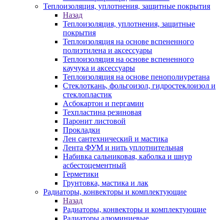
Теплоизоляция, уплотнения, защитные покрытия
Назад
Теплоизоляция, уплотнения, защитные
покрытия
Теплоизоляция на основе вспененного
полиэтилена и аксессуары
Теплоизоляция на основе вспененного
каучука и аксессуары
Теплоизоляция на основе пенополиуретана
Стеклоткань, фольгоизол, гидростеклоизол и
стеклопластик
Асбокартон и пергамин
Техпластина резиновая
Паронит листовой
Прокладки
Лен сантехнический и мастика
Лента ФУМ и нить уплотнительная
Набивка сальниковая, каболка и шнур
асбестоцементный
Герметики
Грунтовка, мастика и лак
Радиаторы, конвекторы и комплектующие
Назад
Радиаторы, конвекторы и комплектующие
Радиаторы алюминиевые