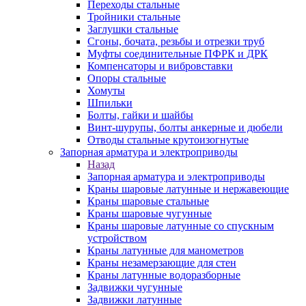
Переходы стальные
Тройники стальные
Заглушки стальные
Сгоны, бочата, резьбы и отрезки труб
Муфты соединительные ПФРК и ДРК
Компенсаторы и вибровставки
Опоры стальные
Хомуты
Шпильки
Болты, гайки и шайбы
Винт-шурупы, болты анкерные и дюбели
Отводы стальные крутоизогнутые
Запорная арматура и электроприводы
Назад
Запорная арматура и электроприводы
Краны шаровые латунные и нержавеющие
Краны шаровые стальные
Краны шаровые чугунные
Краны шаровые латунные со спускным
устройством
Краны латунные для манометров
Краны незамерзающие для стен
Краны латунные водоразборные
Задвижки чугунные
Задвижки латунные