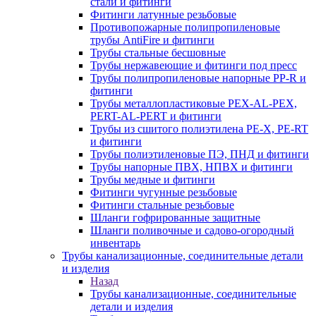
стали и фитинги
Фитинги латунные резьбовые
Противопожарные полипропиленовые
трубы AntiFire и фитинги
Трубы стальные бесшовные
Трубы нержавеющие и фитинги под пресс
Трубы полипропиленовые напорные PP-R и
фитинги
Трубы металлопластиковые PEX-AL-PEX,
PERT-AL-PERT и фитинги
Трубы из сшитого полиэтилена PE-X, PE-RT
и фитинги
Трубы полиэтиленовые ПЭ, ПНД и фитинги
Трубы напорные ПВХ, НПВХ и фитинги
Трубы медные и фитинги
Фитинги чугунные резьбовые
Фитинги стальные резьбовые
Шланги гофрированные защитные
Шланги поливочные и садово-огородный
инвентарь
Трубы канализационные, соединительные детали
и изделия
Назад
Трубы канализационные, соединительные
детали и изделия