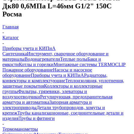
Дк80 0,6МПа L=46мм G1/2" 150C
Росма
Главная
-
Каталог
-
Приборы учета и КИПиА
Сантехника
Инструмент, сварочное оборудование и
материалы
Водонагреватели
Теплые полы
Баки и
емкости
Котлы и горелки
Монтажные системы TERMOCLIP
Пожарное оборудование
Насосы и насосное
оборудование
Приборы учета и КИПиА
Радиаторы,
конвекторы и комплектующие
Теплоизоляция, уплотнения,
защитные покрытия
Коллекторы и коллекторные
группы
Фильтры, грязевики, элеваторы и
воздухоотводчики
Регулирующая, предохранительная
арматура и автоматика
Запорная арматура и
электроприводы
Детали трубопроводов, хомуты и
крепеж
Трубы канализационные, соединительные детали и
изделия
Трубы и фитинги
-
Термоманометры