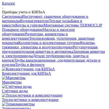
Каталог
-
Приборы учета и КИПиА
Сантехника
Инструмент, сварочное оборудование и
материалы
Водонагреватели
Теплые полы
Баки и
емкости
Котлы и горелки
Монтажные системы TERMOCLIP
Пожарное оборудование
Насосы и насосное
оборудование
Радиаторы, конвекторы и
комплектующие
Теплоизоляция, уплотнения, защитные
покрытия
Коллекторы и коллекторные группы
Фильтры,
грязевики, элеваторы и воздухоотводчики
Регулирующая,
предохранительная арматура и автоматика
Запорная арматура
и электроприводы
Детали трубопроводов, хомуты и
крепеж
Трубы канализационные, соединительные детали и
изделия
Трубы и фитинги
Комплектующие для КИПиА
Манометры
Счётчики воды
Теплосчетчики и комплектующие
Термоманометры