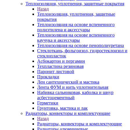
Теплоизоляция, уплотнения, защитные покрытия
Назад
Теплоизоляция, уплотнения, защитные
покрытия
Теплоизоляция на основе вспененного
полиэтилена и аксессуары
Теплоизоляция на основе вспененного
каучука и аксессуары
Теплоизоляция на основе пенополиуретана
Стеклоткань, фольгоизол, гидростеклоизол и
стеклопластик
Асбокартон и пергамин
Техпластина резиновая
Паронит листовой
Прокладки
Лен сантехнический и мастика
Лента ФУМ и нить уплотнительная
Набивка сальниковая, каболка и шнур
асбестоцементный
Герметики
Грунтовка, мастика и лак
Радиаторы, конвекторы и комплектующие
Назад
Радиаторы, конвекторы и комплектующие
Радиаторы алюминиевые