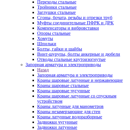
Переходы стальные
Тройники стальные
Заглушки стальные
Сгоны, бочата, резьбы и отрезки труб
Муфты соединительные ПФРК и ДРК
Компенсаторы и вибровставки
Опоры стальные
Хомуты
Шпильки
Болты, гайки и шайбы
Винт-шурупы, болты анкерные и дюбели
Отводы стальные крутоизогнутые
Запорная арматура и электроприводы
Назад
Запорная арматура и электроприводы
Краны шаровые латунные и нержавеющие
Краны шаровые стальные
Краны шаровые чугунные
Краны шаровые латунные со спускным
устройством
Краны латунные для манометров
Краны незамерзающие для стен
Краны латунные водоразборные
Задвижки чугунные
Задвижки латунные