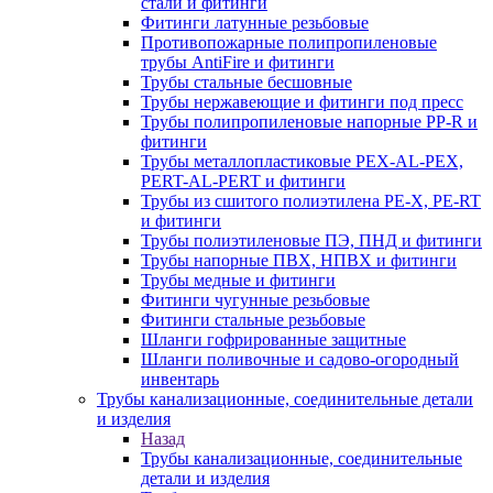
стали и фитинги
Фитинги латунные резьбовые
Противопожарные полипропиленовые
трубы AntiFire и фитинги
Трубы стальные бесшовные
Трубы нержавеющие и фитинги под пресс
Трубы полипропиленовые напорные PP-R и
фитинги
Трубы металлопластиковые PEX-AL-PEX,
PERT-AL-PERT и фитинги
Трубы из сшитого полиэтилена PE-X, PE-RT
и фитинги
Трубы полиэтиленовые ПЭ, ПНД и фитинги
Трубы напорные ПВХ, НПВХ и фитинги
Трубы медные и фитинги
Фитинги чугунные резьбовые
Фитинги стальные резьбовые
Шланги гофрированные защитные
Шланги поливочные и садово-огородный
инвентарь
Трубы канализационные, соединительные детали
и изделия
Назад
Трубы канализационные, соединительные
детали и изделия