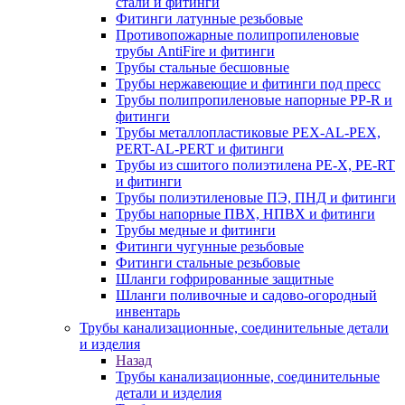
стали и фитинги
Фитинги латунные резьбовые
Противопожарные полипропиленовые
трубы AntiFire и фитинги
Трубы стальные бесшовные
Трубы нержавеющие и фитинги под пресс
Трубы полипропиленовые напорные PP-R и
фитинги
Трубы металлопластиковые PEX-AL-PEX,
PERT-AL-PERT и фитинги
Трубы из сшитого полиэтилена PE-X, PE-RT
и фитинги
Трубы полиэтиленовые ПЭ, ПНД и фитинги
Трубы напорные ПВХ, НПВХ и фитинги
Трубы медные и фитинги
Фитинги чугунные резьбовые
Фитинги стальные резьбовые
Шланги гофрированные защитные
Шланги поливочные и садово-огородный
инвентарь
Трубы канализационные, соединительные детали
и изделия
Назад
Трубы канализационные, соединительные
детали и изделия