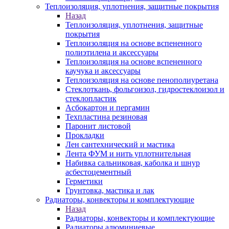
Теплоизоляция, уплотнения, защитные покрытия
Назад
Теплоизоляция, уплотнения, защитные
покрытия
Теплоизоляция на основе вспененного
полиэтилена и аксессуары
Теплоизоляция на основе вспененного
каучука и аксессуары
Теплоизоляция на основе пенополиуретана
Стеклоткань, фольгоизол, гидростеклоизол и
стеклопластик
Асбокартон и пергамин
Техпластина резиновая
Паронит листовой
Прокладки
Лен сантехнический и мастика
Лента ФУМ и нить уплотнительная
Набивка сальниковая, каболка и шнур
асбестоцементный
Герметики
Грунтовка, мастика и лак
Радиаторы, конвекторы и комплектующие
Назад
Радиаторы, конвекторы и комплектующие
Радиаторы алюминиевые