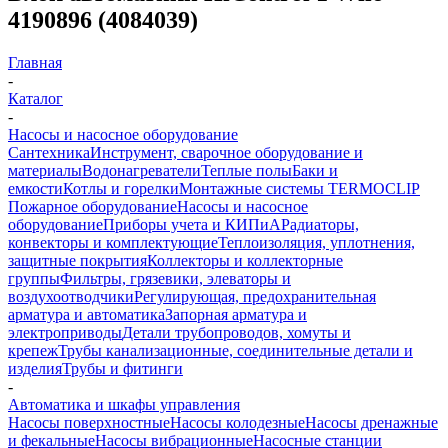
4190896 (4084039)
Главная
-
Каталог
-
Насосы и насосное оборудование
Сантехника
Инструмент, сварочное оборудование и
материалы
Водонагреватели
Теплые полы
Баки и
емкости
Котлы и горелки
Монтажные системы TERMOCLIP
Пожарное оборудование
Насосы и насосное
оборудование
Приборы учета и КИПиА
Радиаторы,
конвекторы и комплектующие
Теплоизоляция, уплотнения,
защитные покрытия
Коллекторы и коллекторные
группы
Фильтры, грязевики, элеваторы и
воздухоотводчики
Регулирующая, предохранительная
арматура и автоматика
Запорная арматура и
электроприводы
Детали трубопроводов, хомуты и
крепеж
Трубы канализационные, соединительные детали и
изделия
Трубы и фитинги
-
Автоматика и шкафы управления
Насосы поверхностные
Насосы колодезные
Насосы дренажные
и фекальные
Насосы вибрационные
Насосные станции