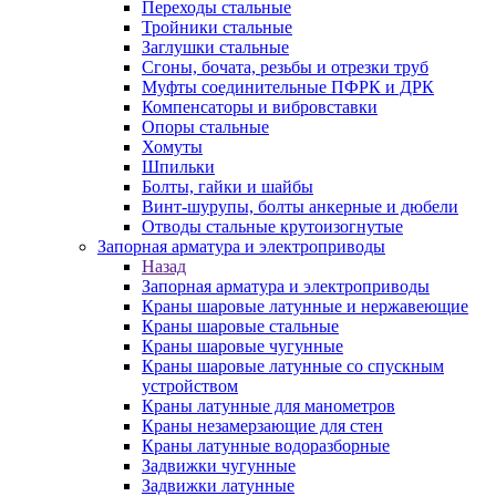
Переходы стальные
Тройники стальные
Заглушки стальные
Сгоны, бочата, резьбы и отрезки труб
Муфты соединительные ПФРК и ДРК
Компенсаторы и вибровставки
Опоры стальные
Хомуты
Шпильки
Болты, гайки и шайбы
Винт-шурупы, болты анкерные и дюбели
Отводы стальные крутоизогнутые
Запорная арматура и электроприводы
Назад
Запорная арматура и электроприводы
Краны шаровые латунные и нержавеющие
Краны шаровые стальные
Краны шаровые чугунные
Краны шаровые латунные со спускным
устройством
Краны латунные для манометров
Краны незамерзающие для стен
Краны латунные водоразборные
Задвижки чугунные
Задвижки латунные