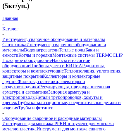
(5кг/уп.)
Главная
-
Каталог
-
Инструмент, сварочное оборудование и материалы
Сантехника
Инструмент, сварочное оборудование и
материалы
Водонагреватели
Теплые полы
Баки и
емкости
Котлы и горелки
Монтажные системы TERMOCLIP
Пожарное оборудование
Насосы и насосное
оборудование
Приборы учета и КИПиА
Радиаторы,
конвекторы и комплектующие
Теплоизоляция, уплотнения,
защитные покрытия
Коллекторы и коллекторные
группы
Фильтры, грязевики, элеваторы и
воздухоотводчики
Регулирующая, предохранительная
арматура и автоматика
Запорная арматура и
электроприводы
Детали трубопроводов, хомуты и
крепеж
Трубы канализационные, соединительные детали и
изделия
Трубы и фитинги
-
Оборудование сварочное и расходные материалы
Инструмент для монтажа PPR
Инструмент для монтажа
металлопластика
Инструмент для монтажа сшитого