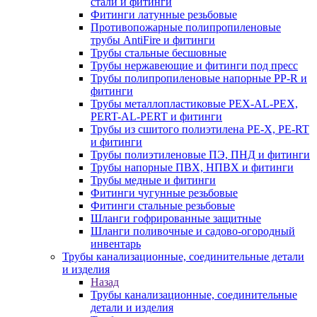
стали и фитинги
Фитинги латунные резьбовые
Противопожарные полипропиленовые
трубы AntiFire и фитинги
Трубы стальные бесшовные
Трубы нержавеющие и фитинги под пресс
Трубы полипропиленовые напорные PP-R и
фитинги
Трубы металлопластиковые PEX-AL-PEX,
PERT-AL-PERT и фитинги
Трубы из сшитого полиэтилена PE-X, PE-RT
и фитинги
Трубы полиэтиленовые ПЭ, ПНД и фитинги
Трубы напорные ПВХ, НПВХ и фитинги
Трубы медные и фитинги
Фитинги чугунные резьбовые
Фитинги стальные резьбовые
Шланги гофрированные защитные
Шланги поливочные и садово-огородный
инвентарь
Трубы канализационные, соединительные детали
и изделия
Назад
Трубы канализационные, соединительные
детали и изделия