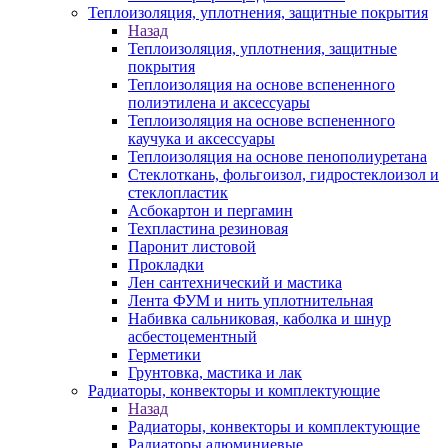
Теплоизоляция, уплотнения, защитные покрытия
Назад
Теплоизоляция, уплотнения, защитные
покрытия
Теплоизоляция на основе вспененного
полиэтилена и аксессуары
Теплоизоляция на основе вспененного
каучука и аксессуары
Теплоизоляция на основе пенополиуретана
Стеклоткань, фольгоизол, гидростеклоизол и
стеклопластик
Асбокартон и пергамин
Техпластина резиновая
Паронит листовой
Прокладки
Лен сантехнический и мастика
Лента ФУМ и нить уплотнительная
Набивка сальниковая, каболка и шнур
асбестоцементный
Герметики
Грунтовка, мастика и лак
Радиаторы, конвекторы и комплектующие
Назад
Радиаторы, конвекторы и комплектующие
Радиаторы алюминиевые