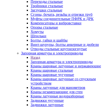
Переходы стальные
Тройники стальные
Заглушки стальные
Сгоны, бочата, резьбы и отрезки труб
Муфты соединительные ПФРК и ДРК
Компенсаторы и вибровставки
Опоры стальные
Хомуты
Шпильки
Болты, гайки и шайбы
Винт-шурупы, болты анкерные и дюбели
Отводы стальные крутоизогнутые
Запорная арматура и электроприводы
Назад
Запорная арматура и электроприводы
Краны шаровые латунные и нержавеющие
Краны шаровые стальные
Краны шаровые чугунные
Краны шаровые латунные со спускным
устройством
Краны латунные для манометров
Краны незамерзающие для стен
Краны латунные водоразборные
Задвижки чугунные
Задвижки латунные