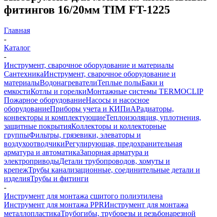
фитингов 16/20мм TIM FT-1225
Главная
-
Каталог
-
Инструмент, сварочное оборудование и материалы
Сантехника
Инструмент, сварочное оборудование и
материалы
Водонагреватели
Теплые полы
Баки и
емкости
Котлы и горелки
Монтажные системы TERMOCLIP
Пожарное оборудование
Насосы и насосное
оборудование
Приборы учета и КИПиА
Радиаторы,
конвекторы и комплектующие
Теплоизоляция, уплотнения,
защитные покрытия
Коллекторы и коллекторные
группы
Фильтры, грязевики, элеваторы и
воздухоотводчики
Регулирующая, предохранительная
арматура и автоматика
Запорная арматура и
электроприводы
Детали трубопроводов, хомуты и
крепеж
Трубы канализационные, соединительные детали и
изделия
Трубы и фитинги
-
Инструмент для монтажа сшитого полиэтилена
Инструмент для монтажа PPR
Инструмент для монтажа
металлопластика
Трубогибы, труборезы и резьбонарезной