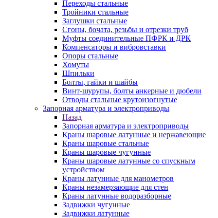
Переходы стальные
Тройники стальные
Заглушки стальные
Сгоны, бочата, резьбы и отрезки труб
Муфты соединительные ПФРК и ДРК
Компенсаторы и вибровставки
Опоры стальные
Хомуты
Шпильки
Болты, гайки и шайбы
Винт-шурупы, болты анкерные и дюбели
Отводы стальные крутоизогнутые
Запорная арматура и электроприводы
Назад
Запорная арматура и электроприводы
Краны шаровые латунные и нержавеющие
Краны шаровые стальные
Краны шаровые чугунные
Краны шаровые латунные со спускным
устройством
Краны латунные для манометров
Краны незамерзающие для стен
Краны латунные водоразборные
Задвижки чугунные
Задвижки латунные