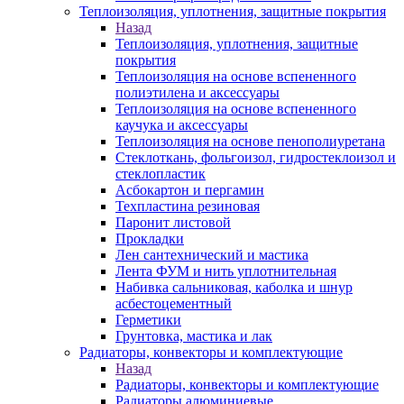
Теплоизоляция, уплотнения, защитные покрытия
Назад
Теплоизоляция, уплотнения, защитные
покрытия
Теплоизоляция на основе вспененного
полиэтилена и аксессуары
Теплоизоляция на основе вспененного
каучука и аксессуары
Теплоизоляция на основе пенополиуретана
Стеклоткань, фольгоизол, гидростеклоизол и
стеклопластик
Асбокартон и пергамин
Техпластина резиновая
Паронит листовой
Прокладки
Лен сантехнический и мастика
Лента ФУМ и нить уплотнительная
Набивка сальниковая, каболка и шнур
асбестоцементный
Герметики
Грунтовка, мастика и лак
Радиаторы, конвекторы и комплектующие
Назад
Радиаторы, конвекторы и комплектующие
Радиаторы алюминиевые