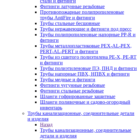
стали и фитинги
Фитинги латунные резьбовые
Противопожарные полипропиленовые
трубы AntiFire и фитинги
Трубы стальные бесшовные
Трубы нержавеющие и фитинги под пресс
Трубы полипропиленовые напорные PP-R и
фитинги
Трубы металлопластиковые PEX-AL-PEX,
PERT-AL-PERT и фитинги
Трубы из сшитого полиэтилена PE-X, PE-RT
и фитинги
Трубы полиэтиленовые ПЭ, ПНД и фитинги
Трубы напорные ПВХ, НПВХ и фитинги
Трубы медные и фитинги
Фитинги чугунные резьбовые
Фитинги стальные резьбовые
Шланги гофрированные защитные
Шланги поливочные и садово-огородный
инвентарь
Трубы канализационные, соединительные детали
и изделия
Назад
Трубы канализационные, соединительные
детали и изделия