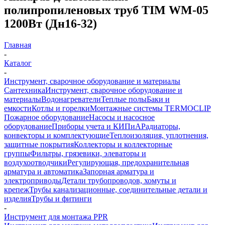
полипропиленовых труб TIM WM-05
1200Вт (Дн16-32)
Главная
-
Каталог
-
Инструмент, сварочное оборудование и материалы
Сантехника
Инструмент, сварочное оборудование и
материалы
Водонагреватели
Теплые полы
Баки и
емкости
Котлы и горелки
Монтажные системы TERMOCLIP
Пожарное оборудование
Насосы и насосное
оборудование
Приборы учета и КИПиА
Радиаторы,
конвекторы и комплектующие
Теплоизоляция, уплотнения,
защитные покрытия
Коллекторы и коллекторные
группы
Фильтры, грязевики, элеваторы и
воздухоотводчики
Регулирующая, предохранительная
арматура и автоматика
Запорная арматура и
электроприводы
Детали трубопроводов, хомуты и
крепеж
Трубы канализационные, соединительные детали и
изделия
Трубы и фитинги
-
Инструмент для монтажа PPR