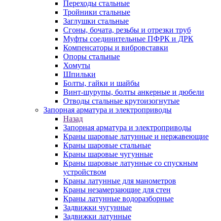
Переходы стальные
Тройники стальные
Заглушки стальные
Сгоны, бочата, резьбы и отрезки труб
Муфты соединительные ПФРК и ДРК
Компенсаторы и вибровставки
Опоры стальные
Хомуты
Шпильки
Болты, гайки и шайбы
Винт-шурупы, болты анкерные и дюбели
Отводы стальные крутоизогнутые
Запорная арматура и электроприводы
Назад
Запорная арматура и электроприводы
Краны шаровые латунные и нержавеющие
Краны шаровые стальные
Краны шаровые чугунные
Краны шаровые латунные со спускным
устройством
Краны латунные для манометров
Краны незамерзающие для стен
Краны латунные водоразборные
Задвижки чугунные
Задвижки латунные