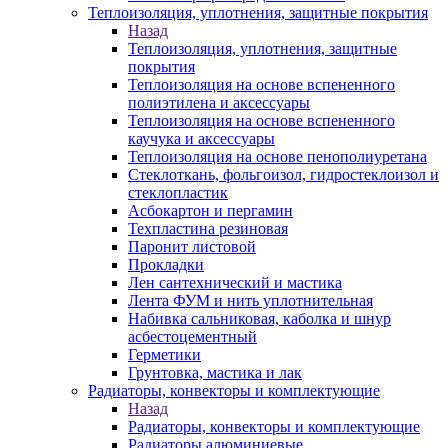
Теплоизоляция, уплотнения, защитные покрытия
Назад
Теплоизоляция, уплотнения, защитные
покрытия
Теплоизоляция на основе вспененного
полиэтилена и аксессуары
Теплоизоляция на основе вспененного
каучука и аксессуары
Теплоизоляция на основе пенополиуретана
Стеклоткань, фольгоизол, гидростеклоизол и
стеклопластик
Асбокартон и пергамин
Техпластина резиновая
Паронит листовой
Прокладки
Лен сантехнический и мастика
Лента ФУМ и нить уплотнительная
Набивка сальниковая, каболка и шнур
асбестоцементный
Герметики
Грунтовка, мастика и лак
Радиаторы, конвекторы и комплектующие
Назад
Радиаторы, конвекторы и комплектующие
Радиаторы алюминиевые