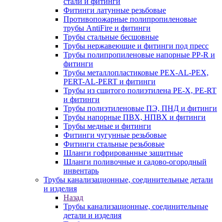
стали и фитинги
Фитинги латунные резьбовые
Противопожарные полипропиленовые
трубы AntiFire и фитинги
Трубы стальные бесшовные
Трубы нержавеющие и фитинги под пресс
Трубы полипропиленовые напорные PP-R и
фитинги
Трубы металлопластиковые PEX-AL-PEX,
PERT-AL-PERT и фитинги
Трубы из сшитого полиэтилена PE-X, PE-RT
и фитинги
Трубы полиэтиленовые ПЭ, ПНД и фитинги
Трубы напорные ПВХ, НПВХ и фитинги
Трубы медные и фитинги
Фитинги чугунные резьбовые
Фитинги стальные резьбовые
Шланги гофрированные защитные
Шланги поливочные и садово-огородный
инвентарь
Трубы канализационные, соединительные детали
и изделия
Назад
Трубы канализационные, соединительные
детали и изделия