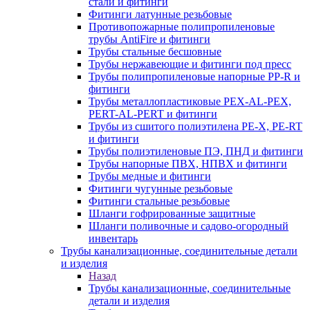
стали и фитинги
Фитинги латунные резьбовые
Противопожарные полипропиленовые
трубы AntiFire и фитинги
Трубы стальные бесшовные
Трубы нержавеющие и фитинги под пресс
Трубы полипропиленовые напорные PP-R и
фитинги
Трубы металлопластиковые PEX-AL-PEX,
PERT-AL-PERT и фитинги
Трубы из сшитого полиэтилена PE-X, PE-RT
и фитинги
Трубы полиэтиленовые ПЭ, ПНД и фитинги
Трубы напорные ПВХ, НПВХ и фитинги
Трубы медные и фитинги
Фитинги чугунные резьбовые
Фитинги стальные резьбовые
Шланги гофрированные защитные
Шланги поливочные и садово-огородный
инвентарь
Трубы канализационные, соединительные детали
и изделия
Назад
Трубы канализационные, соединительные
детали и изделия