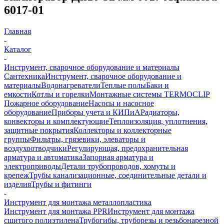
6017-01
Главная
-
Каталог
-
Инструмент, сварочное оборудование и материалы
Сантехника
Инструмент, сварочное оборудование и
материалы
Водонагреватели
Теплые полы
Баки и
емкости
Котлы и горелки
Монтажные системы TERMOCLIP
Пожарное оборудование
Насосы и насосное
оборудование
Приборы учета и КИПиА
Радиаторы,
конвекторы и комплектующие
Теплоизоляция, уплотнения,
защитные покрытия
Коллекторы и коллекторные
группы
Фильтры, грязевики, элеваторы и
воздухоотводчики
Регулирующая, предохранительная
арматура и автоматика
Запорная арматура и
электроприводы
Детали трубопроводов, хомуты и
крепеж
Трубы канализационные, соединительные детали и
изделия
Трубы и фитинги
-
Инструмент для монтажа металлопластика
Инструмент для монтажа PPR
Инструмент для монтажа
сшитого полиэтилена
Трубогибы, труборезы и резьбонарезной