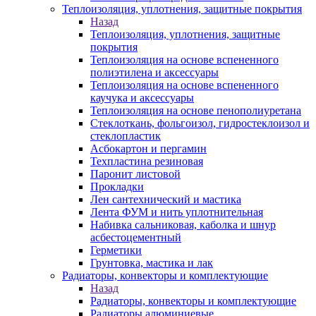
Теплоизоляция, уплотнения, защитные покрытия
Назад
Теплоизоляция, уплотнения, защитные
покрытия
Теплоизоляция на основе вспененного
полиэтилена и аксессуары
Теплоизоляция на основе вспененного
каучука и аксессуары
Теплоизоляция на основе пенополиуретана
Стеклоткань, фольгоизол, гидростеклоизол и
стеклопластик
Асбокартон и пергамин
Техпластина резиновая
Паронит листовой
Прокладки
Лен сантехнический и мастика
Лента ФУМ и нить уплотнительная
Набивка сальниковая, каболка и шнур
асбестоцементный
Герметики
Грунтовка, мастика и лак
Радиаторы, конвекторы и комплектующие
Назад
Радиаторы, конвекторы и комплектующие
Радиаторы алюминиевые