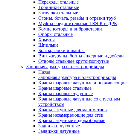
Переходы стальные
Тройники стальные
Заглушки стальные
Сгоны, бочата, резьбы и отрезки труб
Муфты соединительные ПФРК и ДРК
Компенсаторы и вибровставки
Опоры стальные
Хомуты
Шпильки
Болты, гайки и шайбы
Винт-шурупы, болты анкерные и дюбели
Отводы стальные крутоизогнутые
Запорная арматура и электроприводы
Назад
Запорная арматура и электроприводы
Краны шаровые латунные и нержавеющие
Краны шаровые стальные
Краны шаровые чугунные
Краны шаровые латунные со спускным
устройством
Краны латунные для манометров
Краны незамерзающие для стен
Краны латунные водоразборные
Задвижки чугунные
Задвижки латунные