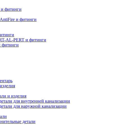
 и фитинги
ntiFire и фитинги
фитинги
RT-AL-PERT и фитинги
и фитинги
ентарь
изделия
али и изделия
етали для внутренней канализации
детали для наружной канализации
али
нительные детали