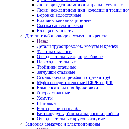
Люки, дождеприемники и трапы чугунные
Люки, дождеприемники, колодцы и трапы по
Воронки водосточные
Клапаны канализационные
Смазка сантехническая
Кольца и манжеты
Детали трубопроводов, хомуты и крепеж
Назад
Детали трубопроводов, хомуты и крепеж
Фланцы стальные
Отводы стальные однорезьбовые
Переходы стальные
Тройники стальные
Заглушки стальные
Сгоны, бочата, резьбы и отрезки труб
Муфты соединительные ПФРК и ДРК
Компенсаторы и вибровставки
Опоры стальные
Хомуты
Шпильки
Болты, гайки и шайбы
Винт-шурупы, болты анкерные и дюбели
Отводы стальные крутоизогнутые
Запорная арматура и электроприводы