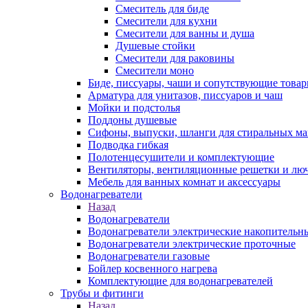
Смеситель для биде
Смесители для кухни
Смесители для ванны и душа
Душевые стойки
Смесители для раковины
Смесители моно
Биде, писсуары, чаши и сопутствующие това
Арматура для унитазов, писсуаров и чаш
Мойки и подстолья
Поддоны душевые
Сифоны, выпуски, шланги для стиральных м
Подводка гибкая
Полотенцесушители и комплектующие
Вентиляторы, вентиляционные решетки и лю
Мебель для ванных комнат и аксессуары
Водонагреватели
Назад
Водонагреватели
Водонагреватели электрические накопительн
Водонагреватели электрические проточные
Водонагреватели газовые
Бойлер косвенного нагрева
Комплектующие для водонагревателей
Трубы и фитинги
Назад