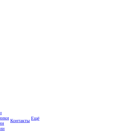
и
ники
Ещё
Контакты
ии
ии