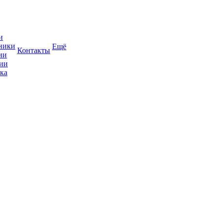
и
ники
Ещё
Контакты
ии
ии
ка