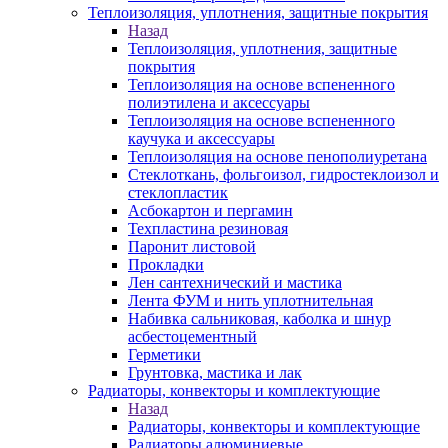
Теплоизоляция, уплотнения, защитные покрытия
Назад
Теплоизоляция, уплотнения, защитные
покрытия
Теплоизоляция на основе вспененного
полиэтилена и аксессуары
Теплоизоляция на основе вспененного
каучука и аксессуары
Теплоизоляция на основе пенополиуретана
Стеклоткань, фольгоизол, гидростеклоизол и
стеклопластик
Асбокартон и пергамин
Техпластина резиновая
Паронит листовой
Прокладки
Лен сантехнический и мастика
Лента ФУМ и нить уплотнительная
Набивка сальниковая, каболка и шнур
асбестоцементный
Герметики
Грунтовка, мастика и лак
Радиаторы, конвекторы и комплектующие
Назад
Радиаторы, конвекторы и комплектующие
Радиаторы алюминиевые