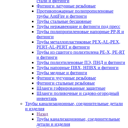
стали и фитинги
Фитинги латунные резьбовые
Противопожарные полипропиленовые
трубы AntiFire и фитинги
Трубы стальные бесшовные
Трубы нержавеющие и фитинги под пресс
Трубы полипропиленовые напорные PP-R и
фитинги
Трубы металлопластиковые PEX-AL-PEX,
PERT-AL-PERT и фитинги
Трубы из сшитого полиэтилена PE-X, PE-RT
и фитинги
Трубы полиэтиленовые ПЭ, ПНД и фитинги
Трубы напорные ПВХ, НПВХ и фитинги
Трубы медные и фитинги
Фитинги чугунные резьбовые
Фитинги стальные резьбовые
Шланги гофрированные защитные
Шланги поливочные и садово-огородный
инвентарь
Трубы канализационные, соединительные детали
и изделия
Назад
Трубы канализационные, соединительные
детали и изделия