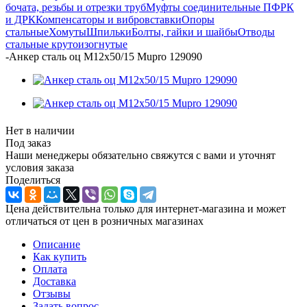
бочата, резьбы и отрезки труб
Муфты соединительные ПФРК
и ДРК
Компенсаторы и вибровставки
Опоры
стальные
Хомуты
Шпильки
Болты, гайки и шайбы
Отводы
стальные крутоизогнутые
-
Анкер сталь оц М12х50/15 Mupro 129090
Нет в наличии
Под заказ
Наши менеджеры обязательно свяжутся с вами и уточнят
условия заказа
Поделиться
Цена действительна только для интернет-магазина и может
отличаться от цен в розничных магазинах
Описание
Как купить
Оплата
Доставка
Отзывы
Задать вопрос