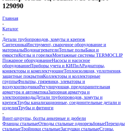
129090
Главная
-
Каталог
-
Детали трубопроводов, хомуты и крепеж
Сантехника
Инструмент, сварочное оборудование и
материалы
Водонагреватели
Теплые полы
Баки и
емкости
Котлы и горелки
Монтажные системы TERMOCLIP
Пожарное оборудование
Насосы и насосное
оборудование
Приборы учета и КИПиА
Радиаторы,
конвекторы и комплектующие
Теплоизоляция, уплотнения,
защитные покрытия
Коллекторы и коллекторные
группы
Фильтры, грязевики, элеваторы и
воздухоотводчики
Регулирующая, предохранительная
арматура и автоматика
Запорная арматура и
электроприводы
Детали трубопроводов, хомуты и
крепеж
Трубы канализационные, соединительные детали и
изделия
Трубы и фитинги
-
Винт-шурупы, болты анкерные и дюбели
Фланцы стальные
Отводы стальные однорезьбовые
Переходы
стальные
Тройники стальные
Заглушки стальные
Сгоны,