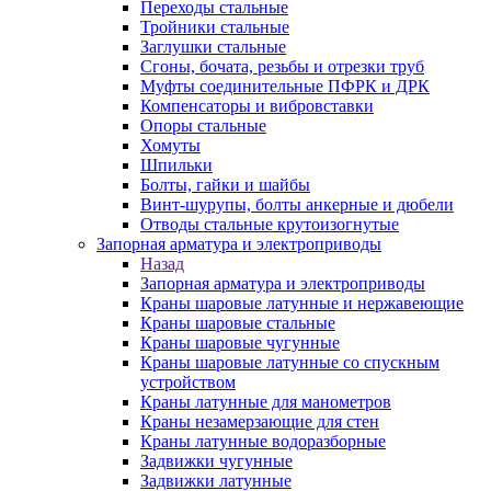
Переходы стальные
Тройники стальные
Заглушки стальные
Сгоны, бочата, резьбы и отрезки труб
Муфты соединительные ПФРК и ДРК
Компенсаторы и вибровставки
Опоры стальные
Хомуты
Шпильки
Болты, гайки и шайбы
Винт-шурупы, болты анкерные и дюбели
Отводы стальные крутоизогнутые
Запорная арматура и электроприводы
Назад
Запорная арматура и электроприводы
Краны шаровые латунные и нержавеющие
Краны шаровые стальные
Краны шаровые чугунные
Краны шаровые латунные со спускным
устройством
Краны латунные для манометров
Краны незамерзающие для стен
Краны латунные водоразборные
Задвижки чугунные
Задвижки латунные