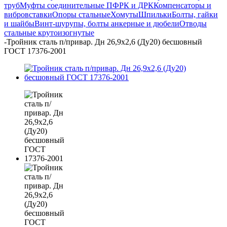
труб
Муфты соединительные ПФРК и ДРК
Компенсаторы и
вибровставки
Опоры стальные
Хомуты
Шпильки
Болты, гайки
и шайбы
Винт-шурупы, болты анкерные и дюбели
Отводы
стальные крутоизогнутые
-
Тройник сталь п/привар. Дн 26,9х2,6 (Ду20) бесшовный
ГОСТ 17376-2001