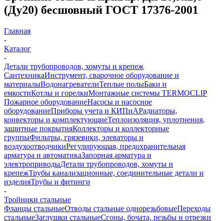
(Ду20) бесшовный ГОСТ 17376-2001
Главная
-
Каталог
-
Детали трубопроводов, хомуты и крепеж
Сантехника
Инструмент, сварочное оборудование и
материалы
Водонагреватели
Теплые полы
Баки и
емкости
Котлы и горелки
Монтажные системы TERMOCLIP
Пожарное оборудование
Насосы и насосное
оборудование
Приборы учета и КИПиА
Радиаторы,
конвекторы и комплектующие
Теплоизоляция, уплотнения,
защитные покрытия
Коллекторы и коллекторные
группы
Фильтры, грязевики, элеваторы и
воздухоотводчики
Регулирующая, предохранительная
арматура и автоматика
Запорная арматура и
электроприводы
Детали трубопроводов, хомуты и
крепеж
Трубы канализационные, соединительные детали и
изделия
Трубы и фитинги
-
Тройники стальные
Фланцы стальные
Отводы стальные однорезьбовые
Переходы
стальные
Заглушки стальные
Сгоны, бочата, резьбы и отрезки