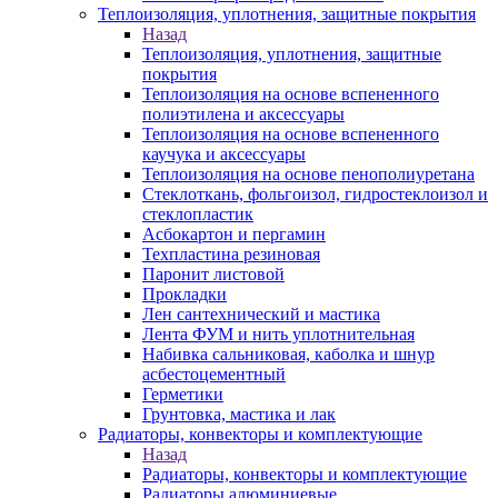
Теплоизоляция, уплотнения, защитные покрытия
Назад
Теплоизоляция, уплотнения, защитные
покрытия
Теплоизоляция на основе вспененного
полиэтилена и аксессуары
Теплоизоляция на основе вспененного
каучука и аксессуары
Теплоизоляция на основе пенополиуретана
Стеклоткань, фольгоизол, гидростеклоизол и
стеклопластик
Асбокартон и пергамин
Техпластина резиновая
Паронит листовой
Прокладки
Лен сантехнический и мастика
Лента ФУМ и нить уплотнительная
Набивка сальниковая, каболка и шнур
асбестоцементный
Герметики
Грунтовка, мастика и лак
Радиаторы, конвекторы и комплектующие
Назад
Радиаторы, конвекторы и комплектующие
Радиаторы алюминиевые