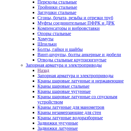
Переходы стальные
Тройники стальные
Заглушки стальные
Сгоны, бочата, резьбы и отрезки труб
Муфты соединительные ПФРК и ДРК
Компенсаторы и вибровставки
Опоры стальные
Хомуты
Шпильки
Болты, гайки и шайбы
Винт-шурупы, болты анкерные и дюбели
Отводы стальные крутоизогнутые
Запорная арматура и электроприводы
Назад
Запорная арматура и электроприводы
Краны шаровые латунные и нержавеющие
Краны шаровые стальные
Краны шаровые чугунные
Краны шаровые латунные со спускным
устройством
Краны латунные для манометров
Краны незамерзающие для стен
Краны латунные водоразборные
Задвижки чугунные
Задвижки латунные