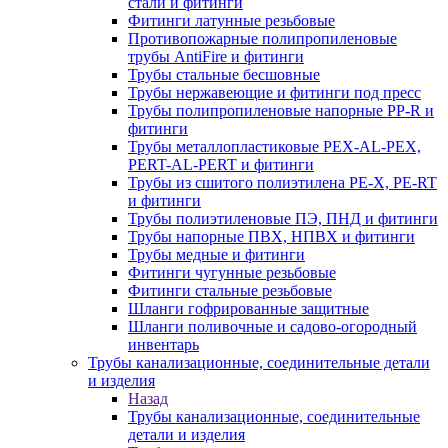
стали и фитинги
Фитинги латунные резьбовые
Противопожарные полипропиленовые
трубы AntiFire и фитинги
Трубы стальные бесшовные
Трубы нержавеющие и фитинги под пресс
Трубы полипропиленовые напорные PP-R и
фитинги
Трубы металлопластиковые PEX-AL-PEX,
PERT-AL-PERT и фитинги
Трубы из сшитого полиэтилена PE-X, PE-RT
и фитинги
Трубы полиэтиленовые ПЭ, ПНД и фитинги
Трубы напорные ПВХ, НПВХ и фитинги
Трубы медные и фитинги
Фитинги чугунные резьбовые
Фитинги стальные резьбовые
Шланги гофрированные защитные
Шланги поливочные и садово-огородный
инвентарь
Трубы канализационные, соединительные детали
и изделия
Назад
Трубы канализационные, соединительные
детали и изделия