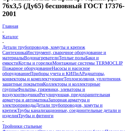
76х3,5 (Ду65) бесшовный ГОСТ 17376-
2001
Главная
-
Каталог
-
Детали трубопроводов, хомуты и крепеж
Сантехника
Инструмент, сварочное оборудование и
материалы
Водонагреватели
Теплые полы
Баки и
емкости
Котлы и горелки
Монтажные системы TERMOCLIP
Пожарное оборудование
Насосы и насосное
оборудование
Приборы учета и КИПиА
Радиаторы,
конвекторы и комплектующие
Теплоизоляция, уплотнения,
защитные покрытия
Коллекторы и коллекторные
группы
Фильтры, грязевики, элеваторы и
воздухоотводчики
Регулирующая, предохранительная
арматура и автоматика
Запорная арматура и
электроприводы
Детали трубопроводов, хомуты и
крепеж
Трубы канализационные, соединительные детали и
изделия
Трубы и фитинги
-
Тройники стальные