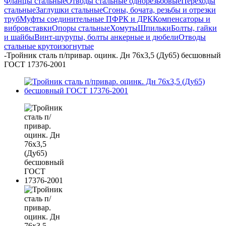
Фланцы стальные
Отводы стальные однорезьбовые
Переходы
стальные
Заглушки стальные
Сгоны, бочата, резьбы и отрезки
труб
Муфты соединительные ПФРК и ДРК
Компенсаторы и
вибровставки
Опоры стальные
Хомуты
Шпильки
Болты, гайки
и шайбы
Винт-шурупы, болты анкерные и дюбели
Отводы
стальные крутоизогнутые
-
Тройник сталь п/привар. оцинк. Дн 76х3,5 (Ду65) бесшовный
ГОСТ 17376-2001