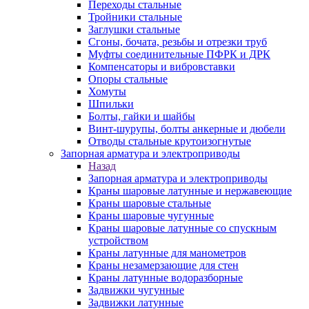
Переходы стальные
Тройники стальные
Заглушки стальные
Сгоны, бочата, резьбы и отрезки труб
Муфты соединительные ПФРК и ДРК
Компенсаторы и вибровставки
Опоры стальные
Хомуты
Шпильки
Болты, гайки и шайбы
Винт-шурупы, болты анкерные и дюбели
Отводы стальные крутоизогнутые
Запорная арматура и электроприводы
Назад
Запорная арматура и электроприводы
Краны шаровые латунные и нержавеющие
Краны шаровые стальные
Краны шаровые чугунные
Краны шаровые латунные со спускным
устройством
Краны латунные для манометров
Краны незамерзающие для стен
Краны латунные водоразборные
Задвижки чугунные
Задвижки латунные