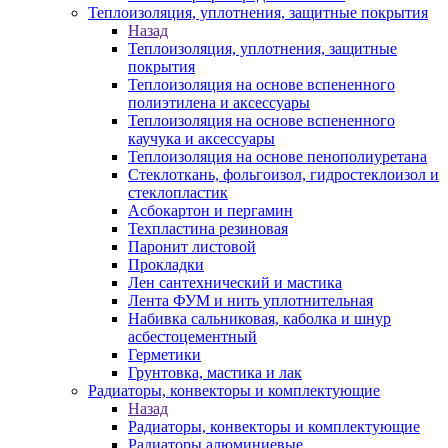
Теплоизоляция, уплотнения, защитные покрытия
Назад
Теплоизоляция, уплотнения, защитные
покрытия
Теплоизоляция на основе вспененного
полиэтилена и аксессуары
Теплоизоляция на основе вспененного
каучука и аксессуары
Теплоизоляция на основе пенополиуретана
Стеклоткань, фольгоизол, гидростеклоизол и
стеклопластик
Асбокартон и пергамин
Техпластина резиновая
Паронит листовой
Прокладки
Лен сантехнический и мастика
Лента ФУМ и нить уплотнительная
Набивка сальниковая, каболка и шнур
асбестоцементный
Герметики
Грунтовка, мастика и лак
Радиаторы, конвекторы и комплектующие
Назад
Радиаторы, конвекторы и комплектующие
Радиаторы алюминиевые