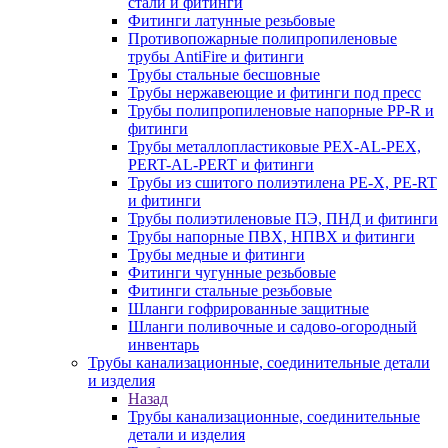
стали и фитинги
Фитинги латунные резьбовые
Противопожарные полипропиленовые
трубы AntiFire и фитинги
Трубы стальные бесшовные
Трубы нержавеющие и фитинги под пресс
Трубы полипропиленовые напорные PP-R и
фитинги
Трубы металлопластиковые PEX-AL-PEX,
PERT-AL-PERT и фитинги
Трубы из сшитого полиэтилена PE-X, PE-RT
и фитинги
Трубы полиэтиленовые ПЭ, ПНД и фитинги
Трубы напорные ПВХ, НПВХ и фитинги
Трубы медные и фитинги
Фитинги чугунные резьбовые
Фитинги стальные резьбовые
Шланги гофрированные защитные
Шланги поливочные и садово-огородный
инвентарь
Трубы канализационные, соединительные детали
и изделия
Назад
Трубы канализационные, соединительные
детали и изделия