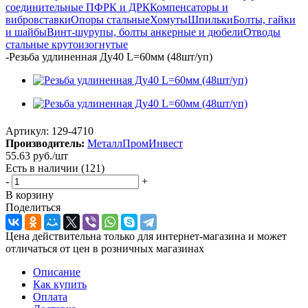
соединительные ПФРК и ДРК
Компенсаторы и
вибровставки
Опоры стальные
Хомуты
Шпильки
Болты, гайки
и шайбы
Винт-шурупы, болты анкерные и дюбели
Отводы
стальные крутоизогнутые
-
Резьба удлиненная Ду40 L=60мм (48шт/уп)
Артикул:
129-4710
Производитель:
МеталлПромИнвест
55.63
руб.
/шт
Есть в наличии
(121)
-
+
В корзину
Поделиться
Цена действительна только для интернет-магазина и может
отличаться от цен в розничных магазинах
Описание
Как купить
Оплата