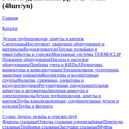
(48шт/уп)
Главная
-
Каталог
-
Детали трубопроводов, хомуты и крепеж
Сантехника
Инструмент, сварочное оборудование и
материалы
Водонагреватели
Теплые полы
Баки и
емкости
Котлы и горелки
Монтажные системы TERMOCLIP
Пожарное оборудование
Насосы и насосное
оборудование
Приборы учета и КИПиА
Радиаторы,
конвекторы и комплектующие
Теплоизоляция, уплотнения,
защитные покрытия
Коллекторы и коллекторные
группы
Фильтры, грязевики, элеваторы и
воздухоотводчики
Регулирующая, предохранительная
арматура и автоматика
Запорная арматура и
электроприводы
Детали трубопроводов, хомуты и
крепеж
Трубы канализационные, соединительные детали и
изделия
Трубы и фитинги
-
Сгоны, бочата, резьбы и отрезки труб
Фланцы стальные
Отводы стальные однорезьбовые
Переходы
стальные
Тройники стальные
Заглушки стальные
Муфты