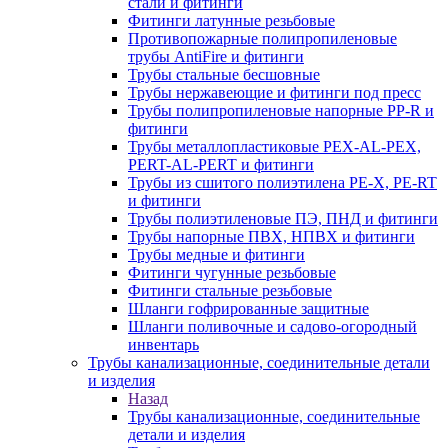
стали и фитинги
Фитинги латунные резьбовые
Противопожарные полипропиленовые
трубы AntiFire и фитинги
Трубы стальные бесшовные
Трубы нержавеющие и фитинги под пресс
Трубы полипропиленовые напорные PP-R и
фитинги
Трубы металлопластиковые PEX-AL-PEX,
PERT-AL-PERT и фитинги
Трубы из сшитого полиэтилена PE-X, PE-RT
и фитинги
Трубы полиэтиленовые ПЭ, ПНД и фитинги
Трубы напорные ПВХ, НПВХ и фитинги
Трубы медные и фитинги
Фитинги чугунные резьбовые
Фитинги стальные резьбовые
Шланги гофрированные защитные
Шланги поливочные и садово-огородный
инвентарь
Трубы канализационные, соединительные детали
и изделия
Назад
Трубы канализационные, соединительные
детали и изделия