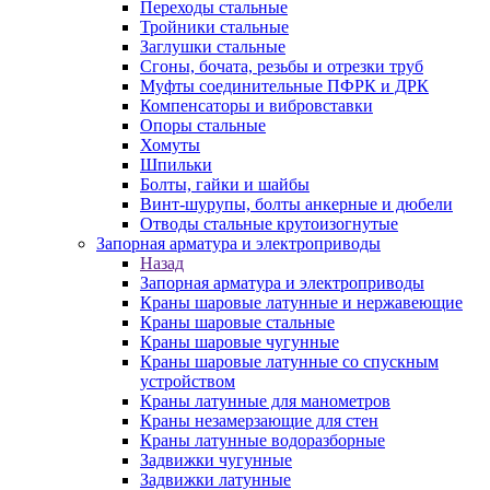
Переходы стальные
Тройники стальные
Заглушки стальные
Сгоны, бочата, резьбы и отрезки труб
Муфты соединительные ПФРК и ДРК
Компенсаторы и вибровставки
Опоры стальные
Хомуты
Шпильки
Болты, гайки и шайбы
Винт-шурупы, болты анкерные и дюбели
Отводы стальные крутоизогнутые
Запорная арматура и электроприводы
Назад
Запорная арматура и электроприводы
Краны шаровые латунные и нержавеющие
Краны шаровые стальные
Краны шаровые чугунные
Краны шаровые латунные со спускным
устройством
Краны латунные для манометров
Краны незамерзающие для стен
Краны латунные водоразборные
Задвижки чугунные
Задвижки латунные