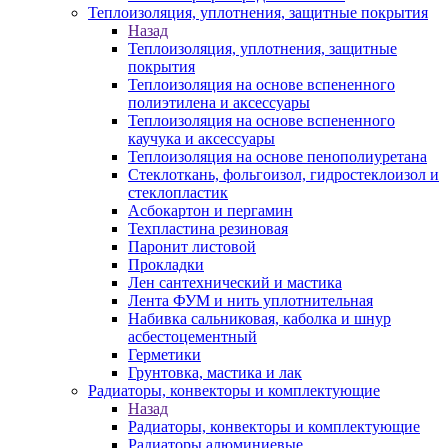
Теплоизоляция, уплотнения, защитные покрытия
Назад
Теплоизоляция, уплотнения, защитные
покрытия
Теплоизоляция на основе вспененного
полиэтилена и аксессуары
Теплоизоляция на основе вспененного
каучука и аксессуары
Теплоизоляция на основе пенополиуретана
Стеклоткань, фольгоизол, гидростеклоизол и
стеклопластик
Асбокартон и пергамин
Техпластина резиновая
Паронит листовой
Прокладки
Лен сантехнический и мастика
Лента ФУМ и нить уплотнительная
Набивка сальниковая, каболка и шнур
асбестоцементный
Герметики
Грунтовка, мастика и лак
Радиаторы, конвекторы и комплектующие
Назад
Радиаторы, конвекторы и комплектующие
Радиаторы алюминиевые