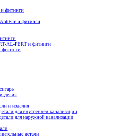
 и фитинги
ntiFire и фитинги
фитинги
RT-AL-PERT и фитинги
и фитинги
ентарь
изделия
али и изделия
етали для внутренней канализации
детали для наружной канализации
али
нительные детали