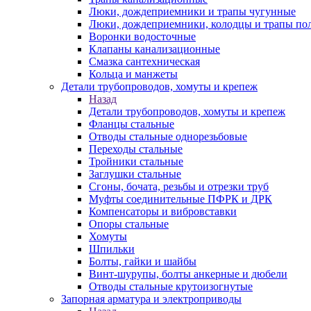
Люки, дождеприемники и трапы чугунные
Люки, дождеприемники, колодцы и трапы по
Воронки водосточные
Клапаны канализационные
Смазка сантехническая
Кольца и манжеты
Детали трубопроводов, хомуты и крепеж
Назад
Детали трубопроводов, хомуты и крепеж
Фланцы стальные
Отводы стальные однорезьбовые
Переходы стальные
Тройники стальные
Заглушки стальные
Сгоны, бочата, резьбы и отрезки труб
Муфты соединительные ПФРК и ДРК
Компенсаторы и вибровставки
Опоры стальные
Хомуты
Шпильки
Болты, гайки и шайбы
Винт-шурупы, болты анкерные и дюбели
Отводы стальные крутоизогнутые
Запорная арматура и электроприводы