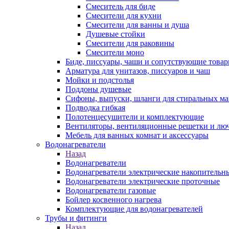
Смеситель для биде
Смесители для кухни
Смесители для ванны и душа
Душевые стойки
Смесители для раковины
Смесители моно
Биде, писсуары, чаши и сопутствующие това
Арматура для унитазов, писсуаров и чаш
Мойки и подстолья
Поддоны душевые
Сифоны, выпуски, шланги для стиральных м
Подводка гибкая
Полотенцесушители и комплектующие
Вентиляторы, вентиляционные решетки и лю
Мебель для ванных комнат и аксессуары
Водонагреватели
Назад
Водонагреватели
Водонагреватели электрические накопительн
Водонагреватели электрические проточные
Водонагреватели газовые
Бойлер косвенного нагрева
Комплектующие для водонагревателей
Трубы и фитинги
Назад