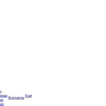
и
ники
Ещё
Контакты
ии
ии