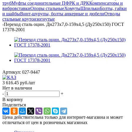
труб
Муфты соединительные ПФРК и ДРК
Компенсаторы и
вибровставки
Опоры стальные
Хомуты
Шпильки
Болты, гайки
и шайбы
Винт-шурупы, болты анкерные и дюбели
Отводы
стальные крутоизогнутые
-
Переход сталь оцин. Дн273х7,0-159х4,5 (Ду250х150) ГОСТ
17378-2001
Артикул:
027-9447
3 616.45
руб.
/шт
Нет в наличии
-
+
В корзину
Поделиться
Цена действительна только для интернет-магазина и может
отличаться от цен в розничных магазинах