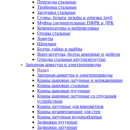
Переходы стальные
Тройники стальные
Заглушки стальные
Сгоны, бочата, резьбы и отрезки труб
Муфты соединительные ПФРК и ДРК
Компенсаторы и вибровставки
Опоры стальные
Хомуты
Шпильки
Болты, гайки и шайбы
Винт-шурупы, болты анкерные и дюбели
Отводы стальные крутоизогнутые
Запорная арматура и электроприводы
Назад
Запорная арматура и электроприводы
Краны шаровые латунные и нержавеющие
Краны шаровые стальные
Краны шаровые чугунные
Краны шаровые латунные со спускным
устройством
Краны латунные для манометров
Краны незамерзающие для стен
Краны латунные водоразборные
Задвижки чугунные
Задвижки латунные