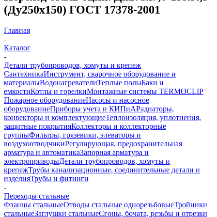
(Ду250х150) ГОСТ 17378-2001
Главная
-
Каталог
-
Детали трубопроводов, хомуты и крепеж
Сантехника
Инструмент, сварочное оборудование и
материалы
Водонагреватели
Теплые полы
Баки и
емкости
Котлы и горелки
Монтажные системы TERMOCLIP
Пожарное оборудование
Насосы и насосное
оборудование
Приборы учета и КИПиА
Радиаторы,
конвекторы и комплектующие
Теплоизоляция, уплотнения,
защитные покрытия
Коллекторы и коллекторные
группы
Фильтры, грязевики, элеваторы и
воздухоотводчики
Регулирующая, предохранительная
арматура и автоматика
Запорная арматура и
электроприводы
Детали трубопроводов, хомуты и
крепеж
Трубы канализационные, соединительные детали и
изделия
Трубы и фитинги
-
Переходы стальные
Фланцы стальные
Отводы стальные однорезьбовые
Тройники
стальные
Заглушки стальные
Сгоны, бочата, резьбы и отрезки