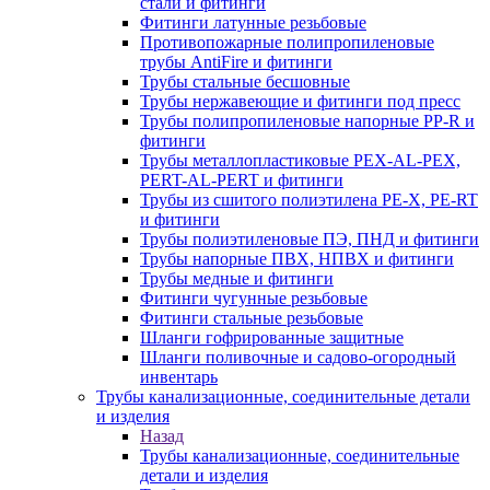
стали и фитинги
Фитинги латунные резьбовые
Противопожарные полипропиленовые
трубы AntiFire и фитинги
Трубы стальные бесшовные
Трубы нержавеющие и фитинги под пресс
Трубы полипропиленовые напорные PP-R и
фитинги
Трубы металлопластиковые PEX-AL-PEX,
PERT-AL-PERT и фитинги
Трубы из сшитого полиэтилена PE-X, PE-RT
и фитинги
Трубы полиэтиленовые ПЭ, ПНД и фитинги
Трубы напорные ПВХ, НПВХ и фитинги
Трубы медные и фитинги
Фитинги чугунные резьбовые
Фитинги стальные резьбовые
Шланги гофрированные защитные
Шланги поливочные и садово-огородный
инвентарь
Трубы канализационные, соединительные детали
и изделия
Назад
Трубы канализационные, соединительные
детали и изделия