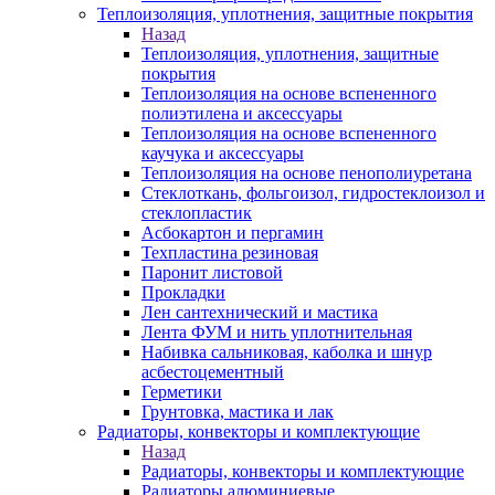
Теплоизоляция, уплотнения, защитные покрытия
Назад
Теплоизоляция, уплотнения, защитные
покрытия
Теплоизоляция на основе вспененного
полиэтилена и аксессуары
Теплоизоляция на основе вспененного
каучука и аксессуары
Теплоизоляция на основе пенополиуретана
Стеклоткань, фольгоизол, гидростеклоизол и
стеклопластик
Асбокартон и пергамин
Техпластина резиновая
Паронит листовой
Прокладки
Лен сантехнический и мастика
Лента ФУМ и нить уплотнительная
Набивка сальниковая, каболка и шнур
асбестоцементный
Герметики
Грунтовка, мастика и лак
Радиаторы, конвекторы и комплектующие
Назад
Радиаторы, конвекторы и комплектующие
Радиаторы алюминиевые