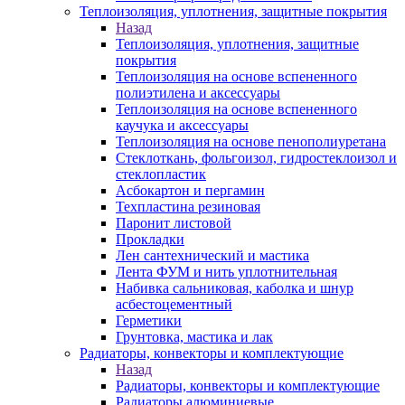
Теплоизоляция, уплотнения, защитные покрытия
Назад
Теплоизоляция, уплотнения, защитные
покрытия
Теплоизоляция на основе вспененного
полиэтилена и аксессуары
Теплоизоляция на основе вспененного
каучука и аксессуары
Теплоизоляция на основе пенополиуретана
Стеклоткань, фольгоизол, гидростеклоизол и
стеклопластик
Асбокартон и пергамин
Техпластина резиновая
Паронит листовой
Прокладки
Лен сантехнический и мастика
Лента ФУМ и нить уплотнительная
Набивка сальниковая, каболка и шнур
асбестоцементный
Герметики
Грунтовка, мастика и лак
Радиаторы, конвекторы и комплектующие
Назад
Радиаторы, конвекторы и комплектующие
Радиаторы алюминиевые