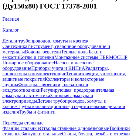
(Ду150х80) ГОСТ 17378-2001
Главная
-
Каталог
-
Детали трубопроводов, хомуты и крепеж
Сантехника
Инструмент, сварочное оборудование и
материалы
Водонагреватели
Теплые полы
Баки и
емкости
Котлы и горелки
Монтажные системы TERMOCLIP
Пожарное оборудование
Насосы и насосное
оборудование
Приборы учета и КИПиА
Радиаторы,
конвекторы и комплектующие
Теплоизоляция, уплотнения,
защитные покрытия
Коллекторы и коллекторные
группы
Фильтры, грязевики, элеваторы и
воздухоотводчики
Регулирующая, предохранительная
арматура и автоматика
Запорная арматура и
электроприводы
Детали трубопроводов, хомуты и
крепеж
Трубы канализационные, соединительные детали и
изделия
Трубы и фитинги
-
Переходы стальные
Фланцы стальные
Отводы стальные однорезьбовые
Тройники
стальные
Заглушки стальные
Сгоны, бочата, резьбы и отрезки