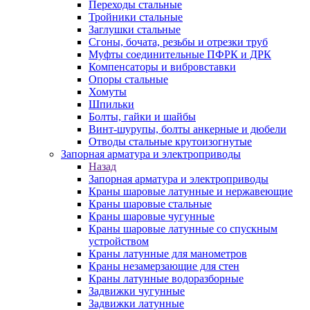
Переходы стальные
Тройники стальные
Заглушки стальные
Сгоны, бочата, резьбы и отрезки труб
Муфты соединительные ПФРК и ДРК
Компенсаторы и вибровставки
Опоры стальные
Хомуты
Шпильки
Болты, гайки и шайбы
Винт-шурупы, болты анкерные и дюбели
Отводы стальные крутоизогнутые
Запорная арматура и электроприводы
Назад
Запорная арматура и электроприводы
Краны шаровые латунные и нержавеющие
Краны шаровые стальные
Краны шаровые чугунные
Краны шаровые латунные со спускным
устройством
Краны латунные для манометров
Краны незамерзающие для стен
Краны латунные водоразборные
Задвижки чугунные
Задвижки латунные