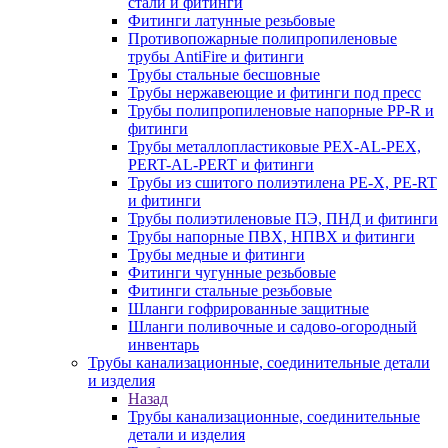
стали и фитинги
Фитинги латунные резьбовые
Противопожарные полипропиленовые
трубы AntiFire и фитинги
Трубы стальные бесшовные
Трубы нержавеющие и фитинги под пресс
Трубы полипропиленовые напорные PP-R и
фитинги
Трубы металлопластиковые PEX-AL-PEX,
PERT-AL-PERT и фитинги
Трубы из сшитого полиэтилена PE-X, PE-RT
и фитинги
Трубы полиэтиленовые ПЭ, ПНД и фитинги
Трубы напорные ПВХ, НПВХ и фитинги
Трубы медные и фитинги
Фитинги чугунные резьбовые
Фитинги стальные резьбовые
Шланги гофрированные защитные
Шланги поливочные и садово-огородный
инвентарь
Трубы канализационные, соединительные детали
и изделия
Назад
Трубы канализационные, соединительные
детали и изделия