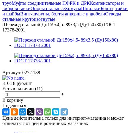
труб
Муфты соединительные ПФРК и ДРК
Компенсаторы и
вибровставки
Опоры стальные
Хомуты
Шпильки
Болты, гайки
и шайбы
Винт-шурупы, болты анкерные и дюбели
Отводы
стальные крутоизогнутые
-
Переход стальной Дн159х4,5- 89х3,5 (Ду150х80) ГОСТ
17378-2001
Артикул:
027-1188
816.18
руб.
/шт
Есть в наличии
(11)
-
+
В корзину
Поделиться
Цена действительна только для интернет-магазина и может
отличаться от цен в розничных магазинах