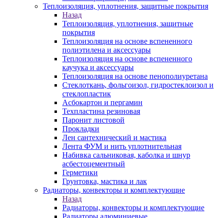
Теплоизоляция, уплотнения, защитные покрытия
Назад
Теплоизоляция, уплотнения, защитные
покрытия
Теплоизоляция на основе вспененного
полиэтилена и аксессуары
Теплоизоляция на основе вспененного
каучука и аксессуары
Теплоизоляция на основе пенополиуретана
Стеклоткань, фольгоизол, гидростеклоизол и
стеклопластик
Асбокартон и пергамин
Техпластина резиновая
Паронит листовой
Прокладки
Лен сантехнический и мастика
Лента ФУМ и нить уплотнительная
Набивка сальниковая, каболка и шнур
асбестоцементный
Герметики
Грунтовка, мастика и лак
Радиаторы, конвекторы и комплектующие
Назад
Радиаторы, конвекторы и комплектующие
Радиаторы алюминиевые