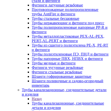
стали и фитинги
Фитинги латунные резьбовые
Противопожарные полипропиленовые
трубы AntiFire и фитинги
Трубы стальные бесшовные
Трубы нержавеющие и фитинги под пресс
Трубы полипропиленовые напорные PP-R и
фитинги
Трубы металлопластиковые PEX-AL-PEX,
PERT-AL-PERT и фитинги
Трубы из сшитого полиэтилена PE-X, PE-RT
и фитинги
Трубы полиэтиленовые ПЭ, ПНД и фитинги
Трубы напорные ПВХ, НПВХ и фитинги
Трубы медные и фитинги
Фитинги чугунные резьбовые
Фитинги стальные резьбовые
Шланги гофрированные защитные
Шланги поливочные и садово-огородный
инвентарь
Трубы канализационные, соединительные детали
и изделия
Назад
Трубы канализационные, соединительные
детали и изделия