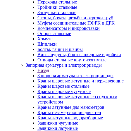
Переходы стальные
Тройники стальные
Заглушки стальные
Сгоны, бочата, резьбы и отрезки труб
Муфты соединительные ПФРК и ДРК
Компенсаторы и вибровставки
Опоры стальные
Хомуты
Шпильки
Болты, гайки и шайбы
Винт-шурупы, болты анкерные и дюбели
Отводы стальные крутоизогнутые
Запорная арматура и электроприводы
Назад
Запорная арматура и электроприводы
Краны шаровые латунные и нержавеющие
Краны шаровые стальные
Краны шаровые чугунные
Краны шаровые латунные со спускным
устройством
Краны латунные для манометров
Краны незамерзающие для стен
Краны латунные водоразборные
Задвижки чугунные
Задвижки латунные