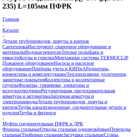
235) L=105мм ПФРК
Главная
-
Каталог
-
Детали трубопроводов, хомуты и крепеж
Сантехника
Инструмент, сварочное оборудование и
материалы
Водонагреватели
Теплые полы
Баки и
емкости
Котлы и горелки
Монтажные системы TERMOCLIP
Пожарное оборудование
Насосы и насосное
оборудование
Приборы учета и КИПиА
Радиаторы,
конвекторы и комплектующие
Теплоизоляция, уплотнения,
защитные покрытия
Коллекторы и коллекторные
группы
Фильтры, грязевики, элеваторы и
воздухоотводчики
Регулирующая, предохранительная
арматура и автоматика
Запорная арматура и
электроприводы
Детали трубопроводов, хомуты и
крепеж
Трубы канализационные, соединительные детали и
изделия
Трубы и фитинги
-
Муфты соединительные ПФРК и ДРК
Фланцы стальные
Отводы стальные однорезьбовые
Переходы
стальные
Тройники стальные
Заглушки стальные
Сгоны,