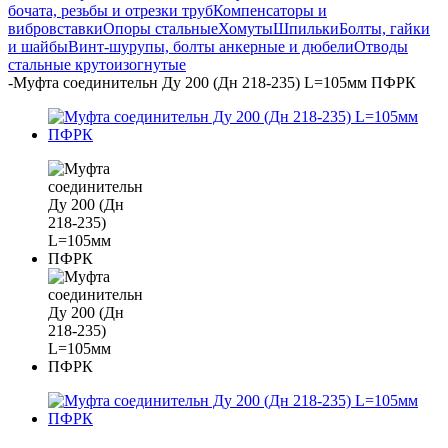
бочата, резьбы и отрезки труб
Компенсаторы и
вибровставки
Опоры стальные
Хомуты
Шпильки
Болты, гайки
и шайбы
Винт-шурупы, болты анкерные и дюбели
Отводы
стальные крутоизогнутые
-
Муфта соединительн Ду 200 (Дн 218-235) L=105мм ПФРК