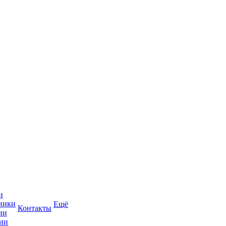
и
ники
Ещё
Контакты
ии
ии