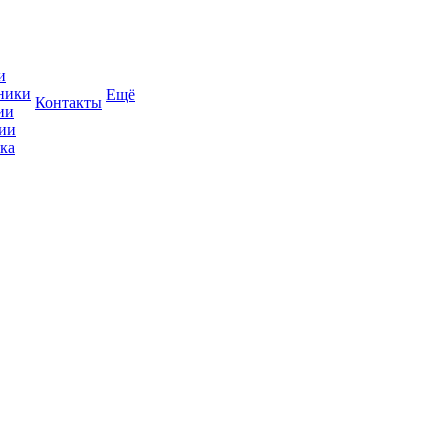
и
ники
Ещё
Контакты
ии
ии
ка