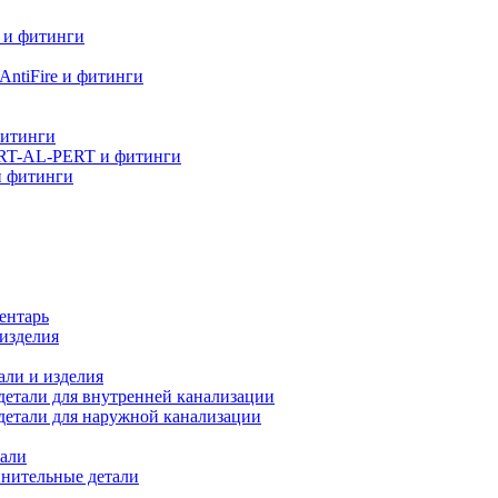
 и фитинги
ntiFire и фитинги
фитинги
RT-AL-PERT и фитинги
и фитинги
ентарь
изделия
али и изделия
етали для внутренней канализации
детали для наружной канализации
али
нительные детали