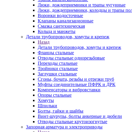
Люки, дождеприемники и трапы чугунные
Люки, дождеприемники, колодцы и трапы по
Воронки водосточные
Клапаны канализационные
Смазка сантехническая
Кольца и манжеты
Детали трубопроводов, хомуты и крепеж
Назад
Детали трубопроводов, хомуты и крепеж
Фланцы стальные
Отводы стальные однорезьбовые
Переходы стальные
Тройники стальные
Заглушки стальные
Сгоны, бочата, резьбы и отрезки труб
Муфты соединительные ПФРК и ДРК
Компенсаторы и вибровставки
Опоры стальные
Хомуты
Шпильки
Болты, гайки и шайбы
Винт-шурупы, болты анкерные и дюбели
Отводы стальные крутоизогнутые
Запорная арматура и электроприводы