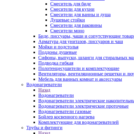
Смеситель для биде
Смесители для кухни
Смесители для ванны и душа
Душевые стойки
Смесители для раковины
Смесители моно
Биде, писсуары, чаши и сопутствующие това
Арматура для унитазов, писсуаров и чаш
Мойки и подстолья
Поддоны душевые
Сифоны, выпуски, шланги для стиральных м
Подводка гибкая
Полотенцесушители и комплектующие
Вентиляторы, вентиляционные решетки и лю
Мебель для ванных комнат и аксессуары
Водонагреватели
Назад
Водонагреватели
Водонагреватели электрические накопительн
Водонагреватели электрические проточные
Водонагреватели газовые
Бойлер косвенного нагрева
Комплектующие для водонагревателей
Трубы и фитинги
Назад