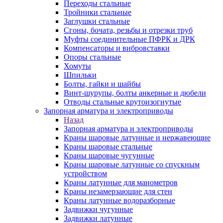
Переходы стальные
Тройники стальные
Заглушки стальные
Сгоны, бочата, резьбы и отрезки труб
Муфты соединительные ПФРК и ДРК
Компенсаторы и вибровставки
Опоры стальные
Хомуты
Шпильки
Болты, гайки и шайбы
Винт-шурупы, болты анкерные и дюбели
Отводы стальные крутоизогнутые
Запорная арматура и электроприводы
Назад
Запорная арматура и электроприводы
Краны шаровые латунные и нержавеющие
Краны шаровые стальные
Краны шаровые чугунные
Краны шаровые латунные со спускным
устройством
Краны латунные для манометров
Краны незамерзающие для стен
Краны латунные водоразборные
Задвижки чугунные
Задвижки латунные