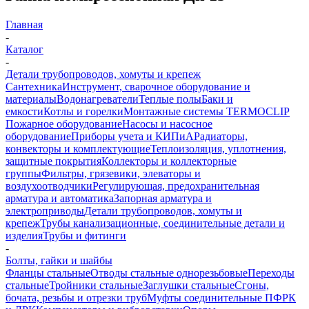
Главная
-
Каталог
-
Детали трубопроводов, хомуты и крепеж
Сантехника
Инструмент, сварочное оборудование и
материалы
Водонагреватели
Теплые полы
Баки и
емкости
Котлы и горелки
Монтажные системы TERMOCLIP
Пожарное оборудование
Насосы и насосное
оборудование
Приборы учета и КИПиА
Радиаторы,
конвекторы и комплектующие
Теплоизоляция, уплотнения,
защитные покрытия
Коллекторы и коллекторные
группы
Фильтры, грязевики, элеваторы и
воздухоотводчики
Регулирующая, предохранительная
арматура и автоматика
Запорная арматура и
электроприводы
Детали трубопроводов, хомуты и
крепеж
Трубы канализационные, соединительные детали и
изделия
Трубы и фитинги
-
Болты, гайки и шайбы
Фланцы стальные
Отводы стальные однорезьбовые
Переходы
стальные
Тройники стальные
Заглушки стальные
Сгоны,
бочата, резьбы и отрезки труб
Муфты соединительные ПФРК