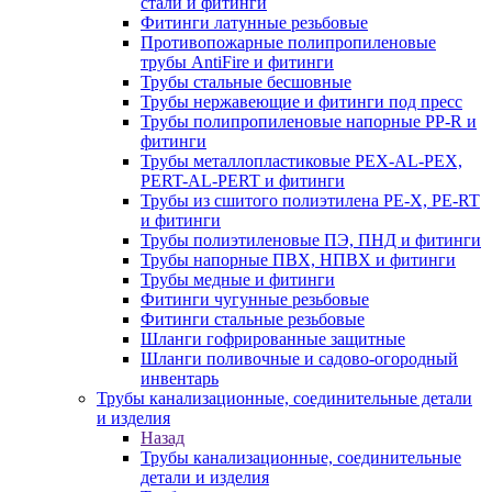
стали и фитинги
Фитинги латунные резьбовые
Противопожарные полипропиленовые
трубы AntiFire и фитинги
Трубы стальные бесшовные
Трубы нержавеющие и фитинги под пресс
Трубы полипропиленовые напорные PP-R и
фитинги
Трубы металлопластиковые PEX-AL-PEX,
PERT-AL-PERT и фитинги
Трубы из сшитого полиэтилена PE-X, PE-RT
и фитинги
Трубы полиэтиленовые ПЭ, ПНД и фитинги
Трубы напорные ПВХ, НПВХ и фитинги
Трубы медные и фитинги
Фитинги чугунные резьбовые
Фитинги стальные резьбовые
Шланги гофрированные защитные
Шланги поливочные и садово-огородный
инвентарь
Трубы канализационные, соединительные детали
и изделия
Назад
Трубы канализационные, соединительные
детали и изделия