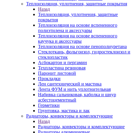
Теплоизоляция, уплотнения, защитные покрытия
Назад
Теплоизоляция, уплотнения, защитные
покрытия
Теплоизоляция на основе вспененного
полиэтилена и аксессуары
Теплоизоляция на основе вспененного
каучука и аксессуары
Теплоизоляция на основе пенополиуретана
Стеклоткань, фольгоизол, гидростеклоизол и
стеклопластик
Асбокартон и пергамин
Техпластина резиновая
Паронит листовой
Прокладки
Лен сантехнический и мастика
Лента ФУМ и нить уплотнительная
Набивка сальниковая, каболка и шнур
асбестоцементный
Герметики
Грунтовка, мастика и лак
Радиаторы, конвекторы и комплектующие
Назад
Радиаторы, конвекторы и комплектующие
Радиаторы алюминиевые